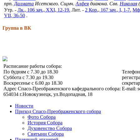
прп.
Далмата
Исетского. Сщмч.
Алфея
диакона. Свв.
Николая
(
Утр. -
Лк., 106 зач., XXI, 12-19.
Лит. -
2 Кор., 167 зач., I, 1-7.
Мф.
VII, 36-50
.
Группа в ВК
Расписание работы собора:
По будням с 7.30 до 18.30
Телефо
Суббота с 7.30 до 19.30
регистра
Воскресенье с 6.00 до 18.30
секретар
Адрес Спасо-Преображенского кафедрального собора:
E-mail: 
654034 г.Новокузнецк, ул.Водопадная, 18
Новости
Приход Спасо-Преображенского собора
Фото Собора
История Собора
Духовенство Собора
Святыни Собора
Правящий архиерей