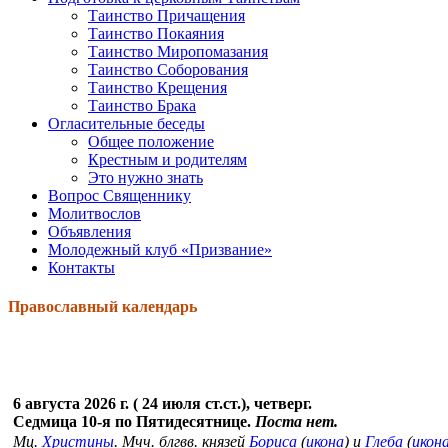
Таинство Причащения
Таинство Покаяния
Таинство Миропомазания
Таинство Соборования
Таинство Крещения
Таинство Брака
Огласительные беседы
Общее положение
Крестным и родителям
Это нужно знать
Вопрос Священнику
Молитвослов
Объявления
Молодежный клуб «Призвание»
Контакты
Православный календарь
6 августа 2026 г. ( 24 июля ст.ст.), четверг.
Седмица 10-я по Пятидесятнице.
Поста нет.
Мц.
Христины
. Мчч. блгвв. князей
Бориса
(
икона
) и
Глеба
(
икон