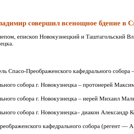
Владимир совершил всенощное бдение в 
о слепом, епископ Новокузнецкий и Таштагольский 
ецка.
тель Спасо-Преображенского кафедрального собора 
ного собора г. Новокузнецка – протоиерей Макси
ьного собора г. Новокузнецка – иерей Михаил Ма
ьного собора г. Новокузнецка– диакон Александр 
еображенского кафедрального собора (регент — А.