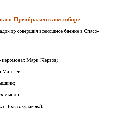
Спасо-Преображенском соборе
Владимир совершил всенощное бдение в Спасо-
– иеромонах Марк (Червов);
м Матвеев;
лышкин;
Космынин.
А. Толстокулакова).