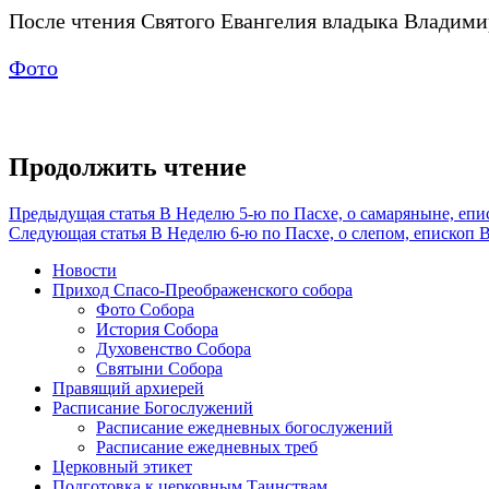
После чтения Святого Евангелия владыка Владим
Фото
Продолжить чтение
Предыдущая статья
В Неделю 5-ю по Пасхе, о самаряныне, еп
Следующая статья
В Неделю 6-ю по Пасхе, о слепом, епископ
Новости
Приход Спасо-Преображенского собора
Фото Собора
История Собора
Духовенство Собора
Святыни Собора
Правящий архиерей
Расписание Богослужений
Расписание ежедневных богослужений
Расписание ежедневных треб
Церковный этикет
Подготовка к церковным Таинствам