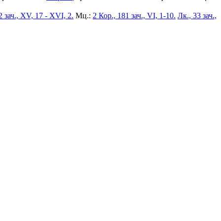
2 зач., XV, 17 - XVI, 2.
Мц.:
2 Кор., 181 зач., VI, 1-10.
Лк., 33 зач.,