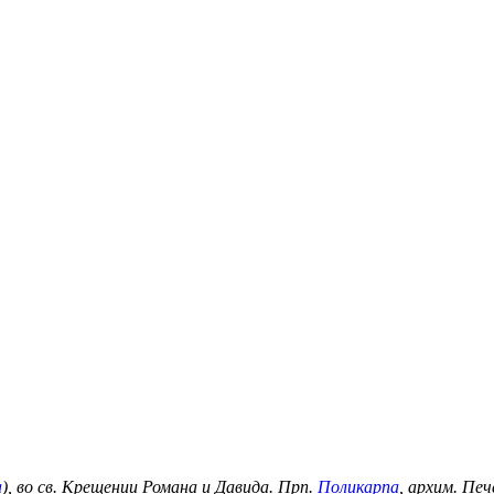
а
), во св. Крещении Романа и Давида. Прп.
Поликарпа
, архим. Пе