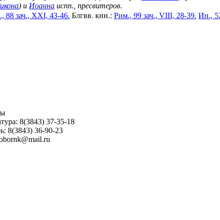
икона
) и
Иоанна
испп., пресвитеров.
, 88 зач., XXI, 43-46.
Блгвв. кнн.:
Рим., 99 зач., VIII, 28-39.
Ин., 5
ны
тура: 8(3843) 37-35-18
ь: 8(3843) 36-90-23
sobornk@mail.ru