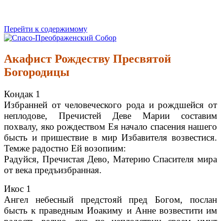
Перейти к содержимому
Спасо-Преображенский Собор
Спасо-Преображенский кафедральный Собор Новокузнецк
Акафист Рождеству Пресвятой
Богородицы
Кондак 1
Избранней от человеческого рода и рождшейся от
неплодове, Пречистей Деве Марии составим
похвалу, яко рождеством Ея начало спасения нашего
бысть и пришествие в мир Избавителя возвестися.
Темже радостно Ей возопиим:
Радуйся, Пречистая Дево, Материю Спасителя мира
от века предъизбранная.
Икос 1
Ангел небесный предстояй пред Богом, послан
бысть к праведным Иоакиму и Анне возвестити им