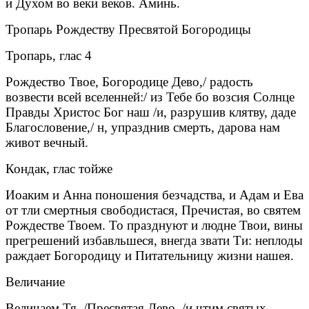
и Духом во веки веков. Аминь.
Тропарь Рождеству Пресвятой Богородицы
Тропарь, глас 4
Рождество Твое, Богородице Дево,/ радость
возвести всей вселенней:/ из Тебе бо возсия Солнце
Правды Христос Бог наш /и, разрушив клятву, даде
Благословение,/ н, упразднив смерть, дарова нам
живот вечный.
Кондак, глас тойже
Иоаким и Анна поношения безчадства, и Адам и Ева
от тли смертныя свободистася, Пречистая, во святем
Рождестве Твоем. То празднуют и людне Твои, вины
прегрешений избавльшеся, внегда звати Ти: неплоды
раждает Богородицу и Питательницу жизни нашея.
Величание
Величаем Тя, /Пресвятая Дево, /и чтим святых