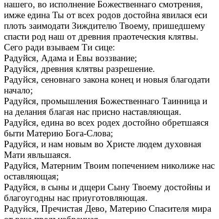
нашего, во исполнение Божественнаго смотрения,
имже едина Ты от всех родов достойна явилася еси
плоть заимодати Зиждителю Твоему, пришедшему
спасти род наш от древния праотеческия клятвы.
Сего ради взываем Ти сице:
Радуйся, Адама и Евы воззвание;
Радуйся, древния клятвы разрешение.
Радуйся, сеновнаго закона конец и новыя благодати
начало;
Радуйся, промышления Божественнаго Таинница и
на делания благая нас присно наставляющая.
Радуйся, едина во всех родех достойно обретшаяся
быти Материю Бога-Слова;
Радуйся, и нам новым во Христе людем духовная
Мати явльшаяся.
Радуйся, Матерним Твоим попечением николиже нас
оставляющая;
Радуйся, в сыны и дщери Сыну Твоему достойны и
благоугодны нас приуготовляющая.
Радуйся, Пречистая Дево, Материю Спасителя мира