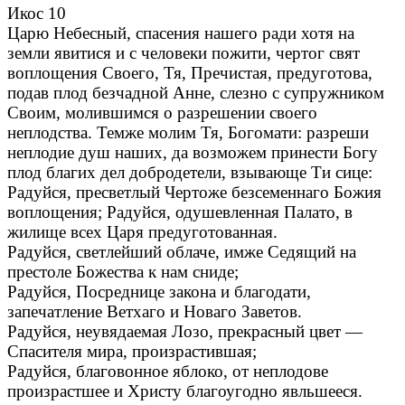
Икос 10
Царю Небесный, спасения нашего ради хотя на
земли явитися и с человеки пожити, чертог свят
воплощения Своего, Тя, Пречистая, предуготова,
подав плод безчадной Анне, слезно с супружником
Своим, молившимся о разрешении своего
неплодства. Темже молим Тя, Богомати: разреши
неплодие душ наших, да возможем принести Богу
плод благих дел добродетели, взывающе Ти сице:
Радуйся, пресветлый Чертоже безсеменнаго Божия
воплощения; Радуйся, одушевленная Палато, в
жилище всех Царя предуготованная.
Радуйся, светлейший облаче, имже Седящий на
престоле Божества к нам сниде;
Радуйся, Посреднице закона и благодати,
запечатление Ветхаго и Новаго Заветов.
Радуйся, неувядаемая Лозо, прекрасный цвет —
Спасителя мира, произрастившая;
Радуйся, благовонное яблоко, от неплодове
произрастшее и Христу благоугодно явльшееся.