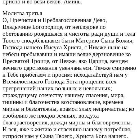
присно и во веки веков. Аминь.
Молитва третья
О, Пречистая и Преблагословенная Дево,
Владычице Богородице, от неплодове по
обетованию рождшаяся и чистоты ради души и тела
Твоего сподобльшаяся быти Материю Сына Божия,
Господа нашего Иисуса Христа, с Нимже ныне на
небеси пребывавши и имаши велие дерзновение ко
Пресвятой Троице, от Неяже, яко Царица, венцем
вечнаго царствования увенчана еси. Темже смиренно
к Тебе прибегаем и просим: исходатайствуй нам у
Всемилостиваго Господа Бога прощение всех
прегрешений наших вольных и невольных;
страждущему отечеству нашему спасения, мира,
тишины и благочестия возстановление, времена
мирны и безмятежны, крамол злых непричастны; ко
изобилию же плодов земных, воздуха
благорастворения, дожди мирны и благовременны.
И вся, яже к житию и спасению нашему потребная,
испроси нам у Сына Твоего, Христа Бога нашего.