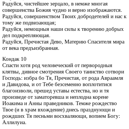
Радуйся, чистейшее зерцало, в немже многая
совершенства Божия чудно и верно изображаются.
Радуйся, совершенством Твоих добродетелей и нас к
тому же подвизающая;
Радуйся, немощныя наши силы к творению добрых
дел подкрепляющая.
Радуйся, Пречистая Дево, Материю Спасителя мира
от века предъизбранная.
Кондак 10
Спасти хотя род человеческий от первородныя
клятвы, дивное смотрения Своего таинство сотвори
Господь: избра бо Тя, Пречистая, от рода Авраамля
и Давидова, и от Тебе безсеменно воплотитися
благоизволи, прешед уставы естества, но и тя
произведе от заматоревша и неплодна корене
Иоакима и Анны праведников. Темже рождество
Твое (и в храм вхождение) днесь празднующи и
рождших Тя песньми восхваляющи, вопием Богу:
Аллилуиа.