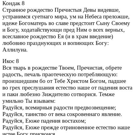
Кондак 8
Странное рождество Пречистыя Девы видевше,
устранимся суетнаго мира, ум на Небеса преложше,
идеже Богоматерь во славе предстоит Сыну Своему
и Богу, ходатайствующи пред Ним о всех верных,
всеславное рождество Ея (и в храм введение)
любовию празднующих и вопиющих Богу:
Аллилуиа.
Икос 8
Вся тварь в рождестве Твоем, Пречистая, обрете
радость, печаль праотеческую потребляющую:
произшедшим бо от Тебе Христом Богом, падшее
во грех преслушания естество наше от падения воста
и паки любезно Зиждителю сотворися. Темже
умильно Ты взываем:
Радуйся, всемирныя радости предвозвещение;
Радуйся, таинство от века сокровеннаго явление.
Радуйся, Еюже падения востахом;
Радуйся, Еюже прежде отриновенное естество наше
истее Богу присвоися.