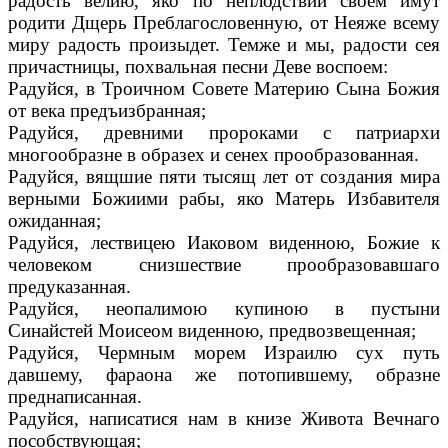
радость велию, яко по неплодствии своем имут
родити Дщерь Преблагословенную, от Неяже всему
миру радость произыдет. Темже и мы, радости сея
причастницы, похвальная песни Деве воспоем:
Радуйся, в Троичном Совете Материю Сына Божия
от века предъизбранная;
Радуйся, древними пророками с патриархи
многообразне в образех и сенех прообразованная.
Радуйся, вящшие пяти тысящ лет от создания мира
верными Божиими рабы, яко Матерь Избавителя
ожиданная;
Радуйся, лествицею Иаковом виденною, Божие к
человеком снизшествие прообразовавшаго
предуказанная.
Радуйся, неопалимою купиною в пустыни
Синайстей Моисеом виденною, предвозвещенная;
Радуйся, Чермным морем Израилю сух путь
давшему, фараона же потопившему, образне
преднаписанная.
Радуйся, написатися нам в книзе Живота Вечнаго
пособствующая;