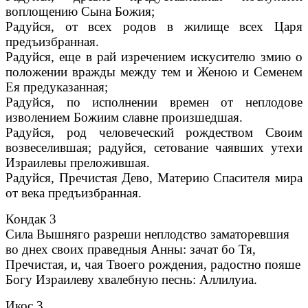
воплощению Сына Божия;
Радуйся, от всех родов в жилище всех Царя
предъизбранная.
Радуйся, еще в рай изречением искусителю змию о
положении вражды между тем и Женою и Семенем
Ея предуказанная;
Радуйся, по исполнении времен от неплодове
изволением Божиим славне произшедшая.
Радуйся, род человеческий рождеством Своим
возвеселившая; радуйся, сетование чаявших утехи
Израилевы преложившая.
Радуйся, Пречистая Дево, Материю Спасителя мира
от века предъизбранная.
Кондак 3
Сила Вышняго разреши неплодство заматоревшия
во днех своих праведныя Анны: зачат бо Тя,
Пречистая, и, чая Твоего рождения, радостно пояше
Богу Израилеву хвалебную песнь: Аллилуиа.
Икос 3