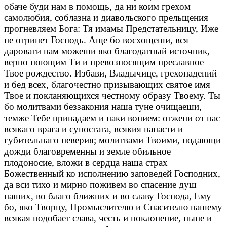
обаче буди нам в помощь, да ни коим грехом
самолюбия, соблазна и диавольского прельщения
прогневляем Бога: Тя имамы Предстательницу, Иже
не отринет Господь. Аще бо восхощеши, вся
даровати нам можеши яко благодатный источник,
верно поющим Ти и превозносящим преславное
Твое рождество. Избави, Владычице, грехопадений
и бед всех, благочестно призывающих святое имя
Твое и покланяющихся честному образу Твоему. Ты
бо молитвами беззакония наша туне очищаеши,
темже Тебе припадаем и паки вопием: отжени от нас
всякаго врага и супостата, всякия напасти и
губительнаго неверия; молитвами Твоими, подающи
дожди благовременны и земле обильное
плодоносие, вложи в сердца наша страх
Божественный ко исполнению заповедей Господних,
да вси тихо и мирно поживем во спасение душ
наших, во благо ближних и во славу Господа, Ему
бо, яко Творцу, Промыслителю и Спасителю нашему
всякая подобает слава, честь и поклонение, ныне и