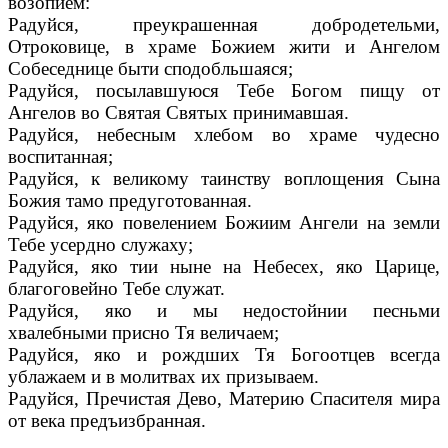
возопием:
Радуйся, преукрашенная добродетельми,
Отроковице, в храме Божием жити и Ангелом
Собеседнице быти сподобльшаяся;
Радуйся, посылавшуюся Тебе Богом пищу от
Ангелов во Святая Святых принимавшая.
Радуйся, небесным хлебом во храме чудесно
воспитанная;
Радуйся, к великому таинству воплощения Сына
Божия тамо предуготованная.
Радуйся, яко повелением Божиим Ангели на земли
Тебе усердно служаху;
Радуйся, яко тии ныне на Небесех, яко Царице,
благоговейно Тебе служат.
Радуйся, яко и мы недостойнии песньми
хвалебными присно Тя величаем;
Радуйся, яко и рождших Тя Богоотцев всегда
ублажаем и в молитвах их призываем.
Радуйся, Пречистая Дево, Материю Спасителя мира
от века предъизбранная.