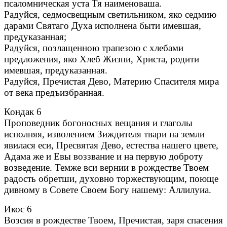
псаломническая уста Тя наименоваша.
Радуйся, седмосвещным светильником, яко седмию
дарами Святаго Духа исполнена быти имевшая,
предуказанная;
Радуйся, позлащенною трапезою с хлебами
предложения, яко Хлеб Жизни, Христа, родити
имевшая, предуказанная.
Радуйся, Пречистая Дево, Материю Спасителя мира
от века предъизбранная.
Кондак 6
Проповедник богоносных вещания и глаголы
исполняя, изволением Зиждителя твари на земли
явилася еси, Пресвятая Дево, естества нашего цвете,
Адама же и Евы воззвание и на первую доброту
возведение. Темже вси вернии в рождестве Твоем
радость обретши, духовно торжествующим, поюще
дивному в Совете Своем Богу нашему: Аллилуиа.
Икос 6
Возсия в рождестве Твоем, Пречистая, заря спасения