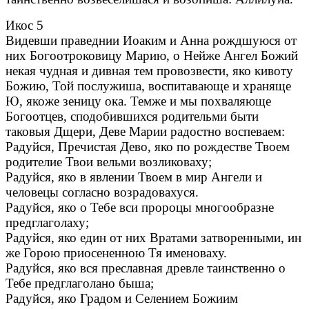
Икос 5
Видевши праведнии Иоаким и Анна рождшуюся от
них Богоотроковицу Марию, о Нейже Ангел Божий
некая чудная и дивная тем провозвести, яко кивоту
Божию, Той послужиша, воспитавающе и храняще
Ю, якоже зеницу ока. Темже и мы похваляюще
Богоотцев, сподобившихся родительми быти
таковыя Дщери, Деве Марии радостно воспеваем:
Радуйся, Пречистая Дево, яко по рождестве Твоем
родителие Твои вельми возликоваху;
Радуйся, яко в явлении Твоем в мир Ангели и
человецы согласно возрадовахуся.
Радуйся, яко о Тебе вси пророцы многообразне
предглаголаху;
Радуйся, яко един от них Вратами затворенными, ин
же Горою приосененною Тя именоваху.
Радуйся, яко вся преславная древле таинственно о
Тебе предглаголано быша;
Радуйся, яко Градом и Селением Божиим