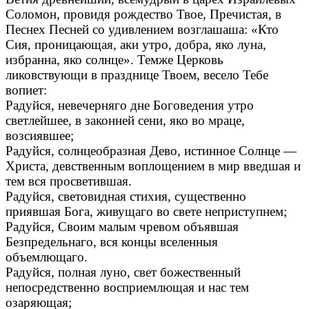
Соломон, провидя рождество Твое, Пречистая, в
Песнех Песней со удивлением возглашаша: «Кто
Сия, проницающая, аки утро, добра, яко луна,
избранна, яко солнце». Темже Церковь
ликовствующи в празднице Твоем, весело Тебе
вопиет:
Радуйся, невечерняго дне Боговедения утро
светлейшее, в законней сени, яко во мраце,
возсиявшее;
Радуйся, солнцеобразная Дево, истинное Солнце —
Христа, девственным воплощением в мир введшая и
тем вся просветившая.
Радуйся, световидная стихия, существенно
приявшая Бога, живущаго во свете неприступнем;
Радуйся, Своим малым чревом объявшая
Безпредельнаго, вся концы вселенныя
объемлющаго.
Радуйся, полная луно, свет божественный
непосредственно восприемлющая и нас тем
озаряющая;