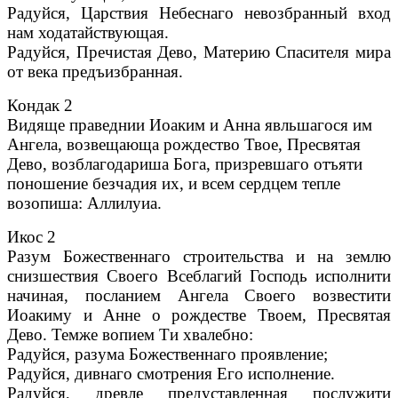
Радуйся, Царствия Небеснаго невозбранный вход
нам ходатайствующая.
Радуйся, Пречистая Дево, Материю Спасителя мира
от века предъизбранная.
Кондак 2
Видяще праведнии Иоаким и Анна явльшагося им
Ангела, возвещающа рождество Твое, Пресвятая
Дево, возблагодариша Бога, призревшаго отъяти
поношение безчадия их, и всем сердцем тепле
возопиша: Аллилуиа.
Икос 2
Разум Божественнаго строительства и на землю
снизшествия Своего Всеблагий Господь исполнити
начиная, посланием Ангела Своего возвестити
Иоакиму и Анне о рождестве Твоем, Пресвятая
Дево. Темже вопием Ти хвалебно:
Радуйся, разума Божественнаго проявление;
Радуйся, дивнаго смотрения Его исполнение.
Радуйся, древле предуставленная послужити