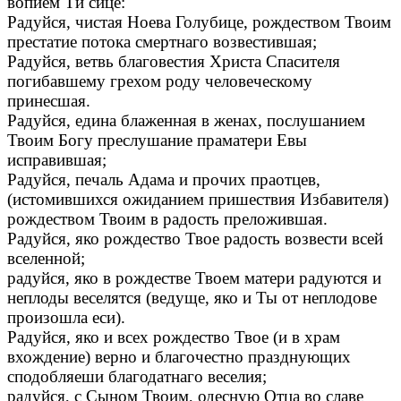
вопием Ти сице:
Радуйся, чистая Ноева Голубице, рождеством Твоим
престатие потока смертнаго возвестившая;
Радуйся, ветвь благовестия Христа Спасителя
погибавшему грехом роду человеческому
принесшая.
Радуйся, едина блаженная в женах, послушанием
Твоим Богу преслушание праматери Евы
исправившая;
Радуйся, печаль Адама и прочих праотцев,
(истомившихся ожиданием пришествия Избавителя)
рождеством Твоим в радость преложившая.
Радуйся, яко рождество Твое радость возвести всей
вселенной;
радуйся, яко в рождестве Твоем матери радуются и
неплоды веселятся (ведуще, яко и Ты от неплодове
произошла еси).
Радуйся, яко и всех рождество Твое (и в храм
вхождение) верно и благочестно празднующих
сподобляеши благодатнаго веселия;
радуйся, с Сыном Твоим, одесную Отца во славе