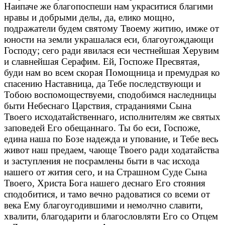
Наипаче же благопоспеши нам украситися благими
нравы и добрыми делы, да, елико мощно,
подражатели будем святому Твоему житию, имже от
юности на земли украшалася еси, благоугождающи
Господу; сего ради явилася еси честнейшая Херувим
и славнейшая Серафим. Ей, Госпоже Пресвятая,
буди нам во всем скорая Помощница и премудрая ко
спасению Наставница, да Тебе последствующи и
Тобою воспомоществуеми, сподобимся наследницы
быти Небеснаго Царствия, страданиями Сына
Твоего исходатайственнаго, исполнителям же святых
заповедей Его обещаннаго. Ты бо еси, Госпоже,
едина наша по Бозе надежда и упование, и Тебе весь
живот наш предаем, чающе Твоего ради ходатайства
и заступления не посрамлены быти в час исхода
нашего от жития сего, и на Страшном Суде Сына
Твоего, Христа Бога нашего деснаго Его стояния
сподобитися, и тамо вечно радоватися со всеми от
века Ему благоугодившими и немолчно славити,
хвалити, благодарити и благословляти Его со Отцем