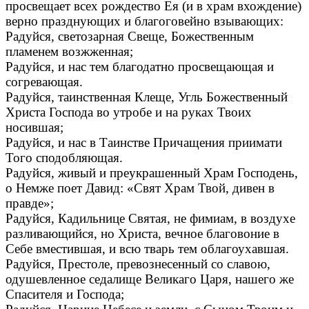
просвещает всех рождество Ея (и в храм вхождение)
верно празднующих и благоговейно взывающих:
Радуйся, светозарная Свеще, Божественным
пламенем возжженная;
Радуйся, и нас тем благодатно просвещающая и
согревающая.
Радуйся, таинственная Клеще, Угль Божественный
Христа Господа во утробе и на руках Твоих
носившая;
Радуйся, и нас в Таинстве Причащения приимати
Того сподобляющая.
Радуйся, живый и преукрашенный Храм Господень,
о Немже поет Давид: «Свят Храм Твой, дивен в
правде»;
Радуйся, Кадильнице Святая, не фимиам, в воздухе
разливающийся, но Христа, вечное благовоние в
Себе вместившая, и всю тварь тем облагоухавшая.
Радуйся, Престоле, превознесенный со славою,
одушевленное седалище Великаго Царя, нашего же
Спасителя и Господа;