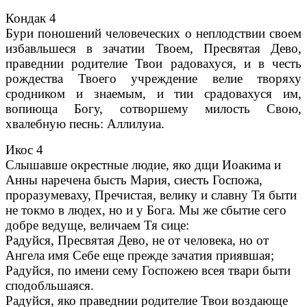
Кондак 4
Бури поношений человеческих о неплодствии своем
избавльшеся в зачатии Твоем, Пресвятая Дево,
праведнии родителие Твои радовахуся, и в честь
рождества Твоего учреждение велие творяху
сродником и знаемым, и тии срадовахуся им,
вопиюща Богу, сотворшему милость Свою,
хвалебную песнь: Аллилуиа.
Икос 4
Слышавше окрестные людие, яко дщи Иоакима и
Анны наречена бысть Мария, сиесть Госпожа,
проразумеваху, Пречистая, велику и славну Тя быти
не токмо в людех, но и у Бога. Мы же сбытие сего
добре ведуще, величаем Тя сице:
Радуйся, Пресвятая Дево, не от человека, но от
Ангела имя Себе еще прежде зачатия приявшая;
Радуйся, по имени сему Госпожею всея твари быти
сподобльшаяся.
Радуйся, яко праведнии родителие Твои воздающе