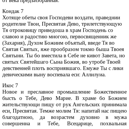
от века предъизбранная.
Кондак 7
Хотяще обеты своя Господеви воздати, праведнии
родителие Твои, Пресвятая Дево, трилетствующую
Тя отроковицу приведоша в храм Господень со
славою и радостию многою, первосвященник же
(Захария), Духом Божиим объятый, введе Тя во
Святая Святых, яже прообразом токмо быша Твоея
Святыни. Ты бо вместила в Себе не кивот Завета, но
святых Святейшаго Сына Божия, во утробе Твоей
девственней плоть восприявшаго. Емуже Ты с лики
девическими выну воспевала еси: Аллилуиа.
Икос 7
Новое и преславное промышление Божественное
бысть о Тебе, Дево Марие. В храме бо Божием
жительствующи пищу от рук Ангельских принимала
еси, Пресвятая. Темже молим Тя: напитай нас пищею
благодатною, да возрастем духовно в мужа
совершенна и Тебе, Всецарице, похвальная