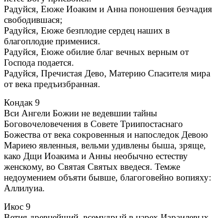
Радуйся, Еюже Иоаким и Анна поношения безчадия
свободившася;
Радуйся, Еюже безплодие сердец наших в
благоплодие применися.
Радуйся, Еюже обилие благ вечных верным от
Господа подается.
Радуйся, Пречистая Дево, Материю Спасителя мира
от века предъизбранная.
Кондак 9
Вси Ангели Божии не ведевшии тайны
Боговочеловечения в Совете Триипостаснаго
Божества от века сокровенныя и напоследок Девою
Мариею явленныя, вельми удивлены быша, зряще,
како Дщи Иоакима и Анны необычно естеству
женскому, во Святая Святых введеся. Темже
недоумением объяти бывше, благоговейно вопияху:
Аллилуиа.
Икос 9
Ветия древнейший, всемудрый в царех Израилевых