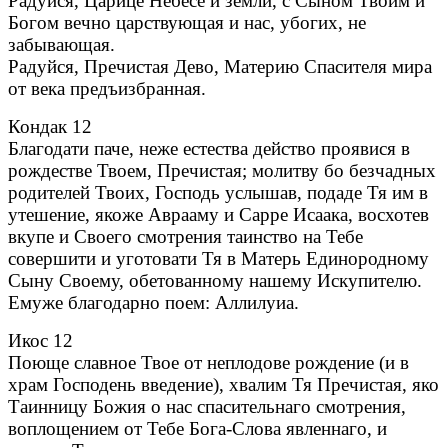
Радуйся, Царице Небесе и земли, с Сыном Твоим и
Богом вечно царствующая и нас, убогих, не
забывающая.
Радуйся, Пречистая Дево, Материю Спасителя мира
от века предъизбранная.
Кондак 12
Благодати паче, неже естества действо проявися в
рождестве Твоем, Пречистая; молитву бо безчадных
родителей Твоих, Господь услышав, подаде Тя им в
утешение, якоже Аврааму и Сарре Исаака, восхотев
вкупе и Своего смотрения таинство на Тебе
совершити и уготовати Тя в Матерь Единородному
Сыну Своему, обетованному нашему Искупителю.
Емуже благодарно поем: Аллилуиа.
Икос 12
Поюще славное Твое от неплодове рождение (и в
храм Господень введение), хвалим Тя Пречистая, яко
Таинницу Божия о нас спасительнаго смотрения,
воплощением от Тебе Бога-Слова явленнаго, и