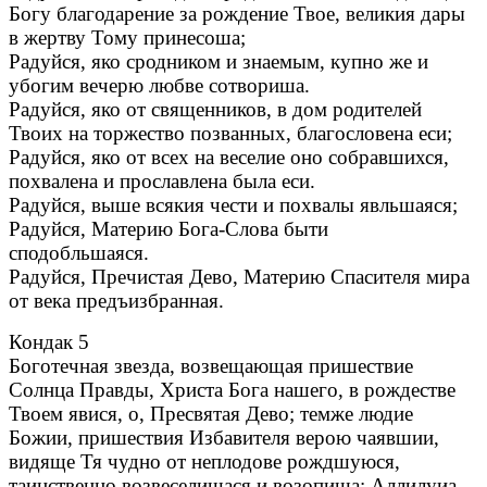
Богу благодарение за рождение Твое, великия дары
в жертву Тому принесоша;
Радуйся, яко сродником и знаемым, купно же и
убогим вечерю любве сотвориша.
Радуйся, яко от священников, в дом родителей
Твоих на торжество позванных, благословена еси;
Радуйся, яко от всех на веселие оно собравшихся,
похвалена и прославлена была еси.
Радуйся, выше всякия чести и похвалы явльшаяся;
Радуйся, Материю Бога-Слова быти
сподобльшаяся.
Радуйся, Пречистая Дево, Материю Спасителя мира
от века предъизбранная.
Кондак 5
Боготечная звезда, возвещающая пришествие
Солнца Правды, Христа Бога нашего, в рождестве
Твоем явися, о, Пресвятая Дево; темже людие
Божии, пришествия Избавителя верою чаявшии,
видяще Тя чудно от неплодове рождшуюся,
таинственно возвеселишася и возопиша: Аллилуиа.