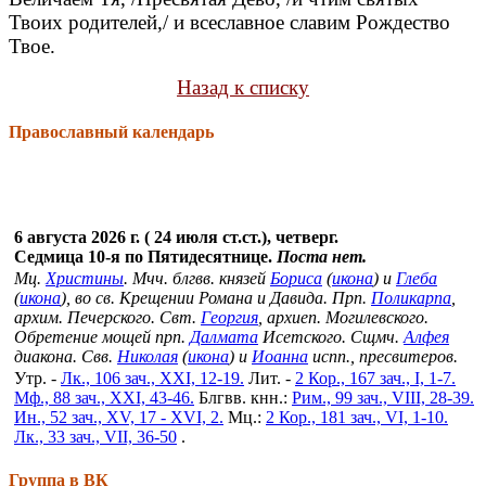
Твоих родителей,/ и всеславное славим Рождество
Твое.
Назад к списку
Православный календарь
6 августа 2026 г. ( 24 июля ст.ст.), четверг.
Седмица 10-я по Пятидесятнице.
Поста нет.
Мц.
Христины
. Мчч. блгвв. князей
Бориса
(
икона
) и
Глеба
(
икона
), во св. Крещении Романа и Давида. Прп.
Поликарпа
,
архим. Печерского. Свт.
Георгия
, архиеп. Могилевского.
Обретение мощей прп.
Далмата
Исетского. Сщмч.
Алфея
диакона. Свв.
Николая
(
икона
) и
Иоанна
испп., пресвитеров.
Утр. -
Лк., 106 зач., XXI, 12-19.
Лит. -
2 Кор., 167 зач., I, 1-7.
Мф., 88 зач., XXI, 43-46.
Блгвв. кнн.:
Рим., 99 зач., VIII, 28-39.
Ин., 52 зач., XV, 17 - XVI, 2.
Мц.:
2 Кор., 181 зач., VI, 1-10.
Лк., 33 зач., VII, 36-50
.
Группа в ВК