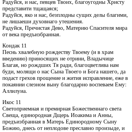
Радуйся, и нас, певцев Твоих, благоугодны Христу
представити тщащаяся;
Радуйся, яко и нас, безплодны сущих делы благими,
не лишаеши духовнаго утешения.
Радуйся, Пречистая Дево, Материю Спасителя мира
от века предъизбранная.
Кондак 11
Песнь хвалебную рождеству Твоему (и в храм
введению) приносящих не отрини, Владычице
Благая, но рождших Тя ради, благоцветлива нам
буди, молящи о нас Сына Твоего и Бога нашего, да
подаст грехов прощение и жития исправление, еже в
покаянии слезном выну благодарно воспеваем Ему:
Аллилуиа.
Икос 11
Светоприемная и премирная Божественнаго света
Свеща, единородная Дщерь Иоакима и Анны,
предъизбранная в Матерь Единородному Сыну
Божию, днесь от неплодове преславно произыде, и