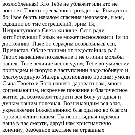
возлюбленная! Кто Тебе не ублажит или кто не
воспоет, Твоего преславного рождества. Рождество
бо Твое бысть началом спасения человеков, и мы,
седящии во тме согрешений, зрим Тя,
Неприступного Света жилище. Сего ради
витийствующий язык не может песнословити Тя по
достоянию. Паче бо серафим возвысилась еси,
Пречистая. Обаче приими от недостойных раб
Твоих нынешнее похваление и не отрини мольбы
нашея. Твое величие исповедуем, Тебе во умилении
припадаем и скорую в заступлении чадолюбивую и
благоусердную Матерь дерзновенно просим: умоли
Сына Твоего и Бога нашего даровати нам, много
согрешающим, искреннее покаяние и благочестное
житие, да возможем творити вся Богу угодная и
душам нашим полезная. Возненавидим вся злая,
укрепляемии Божественною благодатию во благом
произволении нашем. Ты непостыдная надежда
наша в час смерти, даруй нам христианскую
кончину, безбедное шествие на страшных