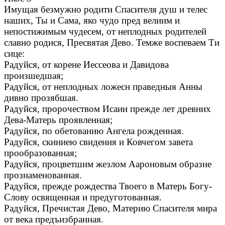
Имущая безмужно родити Спасителя душ и телес
наших, Ты и Сама, яко чудо пред велиим и
непостижимым чудесем, от неплодных родителей
славно родися, Пресвятая Дево. Темже воспеваем Ти
сице:
Радуйся, от корене Иессеова и Давидова
произшедшая;
Радуйся, от неплодных ложесн праведныя Анны
дивно прозябшая.
Радуйся, пророчеством Исаии прежде лет древних
Дева-Матерь проявленная;
Радуйся, по обетованию Ангела рожденная.
Радуйся, скиниею свидения и Ковчегом завета
прообразованная;
Радуйся, процветшим жезлом Аароновым образне
прознаменованная.
Радуйся, прежде рождества Твоего в Матерь Богу-
Слову освященная и предуготованная.
Радуйся, Пречистая Дево, Материю Спасителя мира
от века предъизбранная.