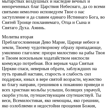
мытарствах воздушных и наследие вечных и
неизреченных благ Царствия Небеснаго, да со всеми
святыми немолчно исповедуем Твое о нас
заступление и да славим единаго Истиннаго Бога, во
Святей Троице покланяемаго, Отца и Сына и
Святаго Духа. Аминь.
Молитва вторая
Преблагословенная Дево Марие, Царице небесе и
земли, Твоему чудотворному образу припадающе,
умиленно глаголем: призри милостиво на рабы Твоя
и Твоим всесильным ходатайством ниспосли
коемуждо потребная. Вся верныя чада Святыя
Церкви спаси, неверныя обрати, заблуждших на
путь правый настави, старость и слабость сил
поддержи, юных в вере святой возрасти, мужество
ко благу направи, грешников к покаянию приведи и
всех христиан мольбы услыши, болящих уврачуй,
скорби утоли, путешествующим спутешествуй. Ты
веси, Всемилостивая, яко немощны, яко грешнии,
яко озлобляеми и недостойни прощения Божия,