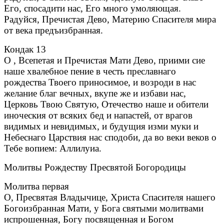
Его, спосадити нас, Его много умоляющая.
Радуйся, Пречистая Дево, Материю Спасителя мира
от века предъизбранная.
Кондак 13
О , Всепетая и Пречистая Мати Дево, приими сие
наше хвалебное пение в честь преславнаго
рождества Твоего приносимое, и возроди в нас
желание благ вечных, вкупе же и избави нас,
Церковь Твою Святую, Отечество наше и обители
иноческия от всяких бед и напастей, от врагов
видимых и невидимых, и будущия изми муки и
Небеснаго Царствия нас сподоби, да во веки веков о
Тебе вопием: Аллилуиа.
Молитвы Рождеству Пресвятой Богородицы
Молитва первая
О, Пресвятая Владычице, Христа Спасителя нашего
Богоизбранная Мати, у Бога святыми молитвами
испрошенная, Богу посвященная и Богом