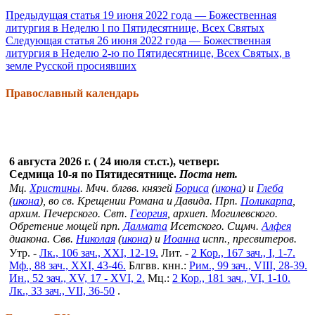
Предыдущая статья
19 июня 2022 года — Божественная
литургия в Неделю l по Пятидесятнице, Всех Святых
Следующая статья
26 июня 2022 года — Божественная
литургия в Неделю 2-ю по Пятидесятнице, Всех Святых, в
земле Русской просиявших
Православный календарь
6 августа 2026 г. ( 24 июля ст.ст.), четверг.
Седмица 10-я по Пятидесятнице.
Поста нет.
Мц.
Христины
. Мчч. блгвв. князей
Бориса
(
икона
) и
Глеба
(
икона
), во св. Крещении Романа и Давида. Прп.
Поликарпа
,
архим. Печерского. Свт.
Георгия
, архиеп. Могилевского.
Обретение мощей прп.
Далмата
Исетского. Сщмч.
Алфея
диакона. Свв.
Николая
(
икона
) и
Иоанна
испп., пресвитеров.
Утр. -
Лк., 106 зач., XXI, 12-19.
Лит. -
2 Кор., 167 зач., I, 1-7.
Мф., 88 зач., XXI, 43-46.
Блгвв. кнн.:
Рим., 99 зач., VIII, 28-39.
Ин., 52 зач., XV, 17 - XVI, 2.
Мц.:
2 Кор., 181 зач., VI, 1-10.
Лк., 33 зач., VII, 36-50
.