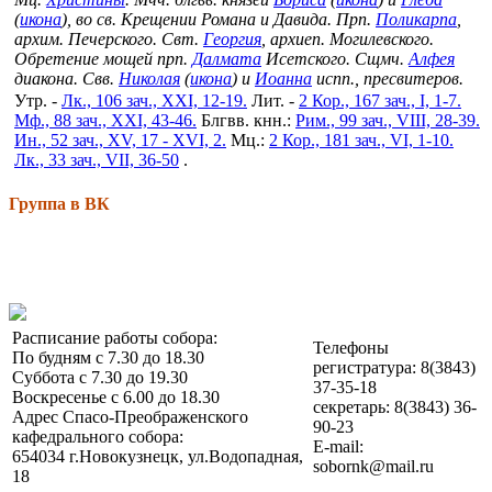
(
икона
), во св. Крещении Романа и Давида. Прп.
Поликарпа
,
архим. Печерского. Свт.
Георгия
, архиеп. Могилевского.
Обретение мощей прп.
Далмата
Исетского. Сщмч.
Алфея
диакона. Свв.
Николая
(
икона
) и
Иоанна
испп., пресвитеров.
Утр. -
Лк., 106 зач., XXI, 12-19.
Лит. -
2 Кор., 167 зач., I, 1-7.
Мф., 88 зач., XXI, 43-46.
Блгвв. кнн.:
Рим., 99 зач., VIII, 28-39.
Ин., 52 зач., XV, 17 - XVI, 2.
Мц.:
2 Кор., 181 зач., VI, 1-10.
Лк., 33 зач., VII, 36-50
.
Группа в ВК
Расписание работы собора:
Телефоны
По будням с 7.30 до 18.30
регистратура: 8(3843)
Суббота с 7.30 до 19.30
37-35-18
Воскресенье с 6.00 до 18.30
секретарь: 8(3843) 36-
Адрес Спасо-Преображенского
90-23
кафедрального собора:
E-mail:
654034 г.Новокузнецк, ул.Водопадная,
sobornk@mail.ru
18