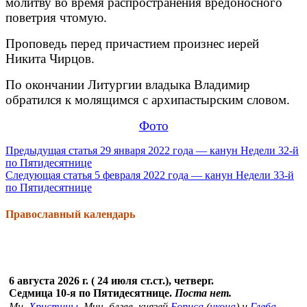
молитву во время распространения вредоносного
поветрия чтомую.
Проповедь перед причастием произнес иерей
Никита Чирцов.
По окончании Литургии владыка Владимир
обратился к молящимся с архипастырским словом.
Фото
Продолжить
Предыдущая статья
29 января 2022 года — канун Недели 32-й
по Пятидесятнице
чтение
Следующая статья
5 февраля 2022 года — канун Недели 33-й
по Пятидесятнице
Православный календарь
6 августа 2026 г. ( 24 июля ст.ст.), четверг.
Седмица 10-я по Пятидесятнице.
Поста нет.
Мц.
Христины
. Мчч. блгвв. князей
Бориса
(
икона
) и
Глеба