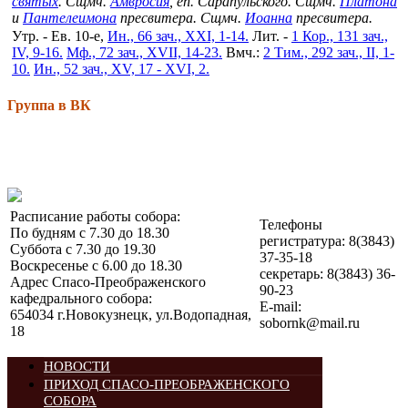
святых
. Сщмч.
Амвросия
, еп. Сарапульского. Сщмч.
Платона
и
Пантелеимона
пресвитера. Сщмч.
Иоанна
пресвитера.
Утр. - Ев. 10-е,
Ин., 66 зач., XXI, 1-14.
Лит. -
1 Кор., 131 зач.,
IV, 9-16.
Мф., 72 зач., XVII, 14-23.
Вмч.:
2 Тим., 292 зач., II, 1-
10.
Ин., 52 зач., XV, 17 - XVI, 2.
Группа в ВК
Расписание работы собора:
Телефоны
По будням с 7.30 до 18.30
регистратура: 8(3843)
Суббота с 7.30 до 19.30
37-35-18
Воскресенье с 6.00 до 18.30
секретарь: 8(3843) 36-
Адрес Спасо-Преображенского
90-23
кафедрального собора:
E-mail:
654034 г.Новокузнецк, ул.Водопадная,
sobornk@mail.ru
18
НОВОСТИ
ПРИХОД СПАСО-ПРЕОБРАЖЕНСКОГО
СОБОРА