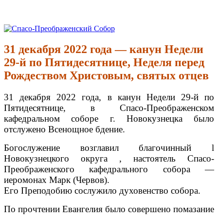
Перейти
к
Спасо-Преображенский Собор
Спасо-Преображенский кафедральный Собор Новокузнецк
содержимому
31 декабря 2022 года — канун Недели
29-й по Пятидесятнице, Неделя перед
Рождеством Христовым, святых отцев
31 декабря 2022 года, в канун Недели 29-й по
Пятидесятнице, в Спасо-Преображенском
кафедральном соборе г. Новокузнецка было
отслужено Всенощное бдение.
Богослужение возглавил благочинный l
Новокузнецкого округа , настоятель Спасо-
Преображенского кафедрального собора —
иеромонах Марк (Червов).
Его Преподобию сослужило духовенство собора.
По прочтении Евангелия было совершено помазание