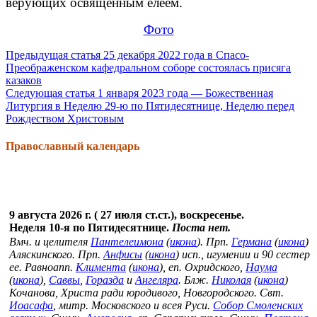
верующих освященным елеем.
Фото
Продолжить
Предыдущая статья
25 декабря 2022 года в Спасо-
Преображенском кафедральном соборе состоялась присяга
чтение
казаков
Следующая статья
1 января 2023 года — Божественная
Литургия в Неделю 29-ю по Пятидесятнице, Неделю перед
Рождеством Христовым
Православный календарь
9 августа 2026 г. ( 27 июля ст.ст.), воскресенье.
Неделя 10-я по Пятидесятнице.
Поста нет.
Вмч. и целителя
Пантелеимона
(
икона
). Прп.
Германа
(
икона
)
Аляскинского. Прп.
Анфисы
(
икона
) исп., игумении и 90 сестер
ее. Равноапп.
Климента
(
икона
), еп. Охридского,
Наума
(
икона
),
Саввы
,
Горазда
и
Ангеляра
. Блж.
Николая
(
икона
)
Кочанова, Христа ради юродивого, Новгородского. Свт.
Иоасафа
, митр. Московского и всея Руси.
Собор Смоленских