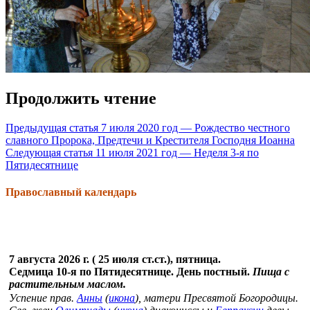
Продолжить чтение
Предыдущая статья
7 июля 2020 год — Рождество честного
славного Пророка, Предтечи и Крестителя Господня Иоанна
Следующая статья
11 июля 2021 год — Неделя 3-я по
Пятидесятнице
Православный календарь
7 августа 2026 г. ( 25 июля ст.ст.), пятница.
Седмица 10-я по Пятидесятнице. День постный.
Пища с
растительным маслом.
Успение прав.
Анны
(
икона
), матери Пресвятой Богородицы.