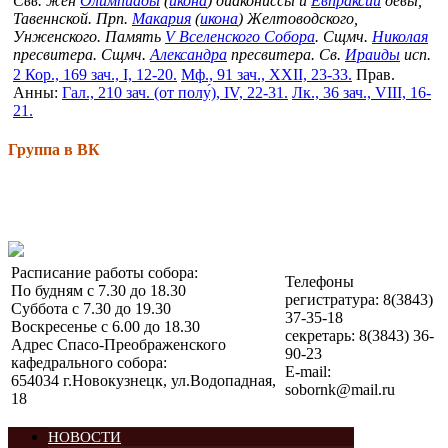
Свв. жен
Олимпиады
(
икона
) диакониссы и
Евпраксии
девы,
Тавеннской. Прп.
Макария
(
икона
) Желтоводского,
Унженского. Память
V Вселенского Собора
. Сщмч.
Николая
пресвитера. Сщмч.
Александра
пресвитера. Св.
Ираиды
исп.
2 Кор., 169 зач., I, 12-20.
Мф., 91 зач., XXII, 23-33.
Прав.
Анны:
Гал., 210 зач. (от полу́), IV, 22-31.
Лк., 36 зач., VIII, 16-
21.
Группа в ВК
Расписание работы собора:
Телефоны
По будням с 7.30 до 18.30
регистратура: 8(3843)
Суббота с 7.30 до 19.30
37-35-18
Воскресенье с 6.00 до 18.30
секретарь: 8(3843) 36-
Адрес Спасо-Преображенского
90-23
кафедрального собора:
E-mail:
654034 г.Новокузнецк, ул.Водопадная,
sobornk@mail.ru
18
НОВОСТИ