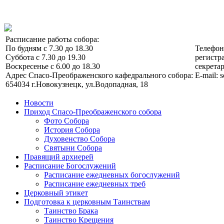
Расписание работы собора:
По будням с 7.30 до 18.30
Телефо
Суббота с 7.30 до 19.30
регистра
Воскресенье с 6.00 до 18.30
секретар
Адрес Спасо-Преображенского кафедрального собора:
E-mail: 
654034 г.Новокузнецк, ул.Водопадная, 18
Новости
Приход Спасо-Преображенского собора
Фото Собора
История Собора
Духовенство Собора
Святыни Собора
Правящий архиерей
Расписание Богослужений
Расписание ежедневных богослужений
Расписание ежедневных треб
Церковный этикет
Подготовка к церковным Таинствам
Таинство Брака
Таинство Крещения