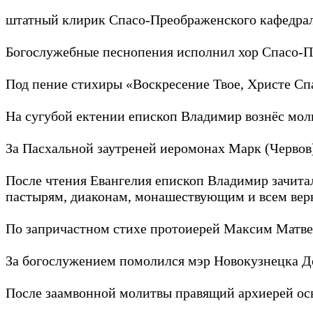
штатный клирик Спасо-Преображенского кафедраль
Богослужебные песнопения исполнил хор Спасо-Пр
Под пение стихиры «Воскресение Твое, Христе Сп
На сугубой ектении епископ Владимир вознёс моли
За Пасхальной заутреней иеромонах Марк (Червов)
После чтения Евангелия епископ Владимир зачита
пастырям, диаконам, монашествующим и всем вер
По запричастном стихе протоиерей Максим Матвее
За богослужением помолился мэр Новокузнецка Де
После заамвонной молитвы правящий архиерей осв