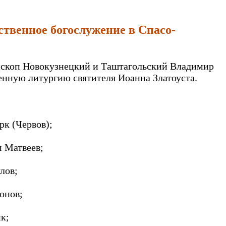
твенное богослужение в Спасо-
епископ Новокузнецкий и Таштагольский Владимир
нную литургию святителя Иоанна Златоуста.
рк (Червов);
м Матвеев;
лов;
онов;
к;