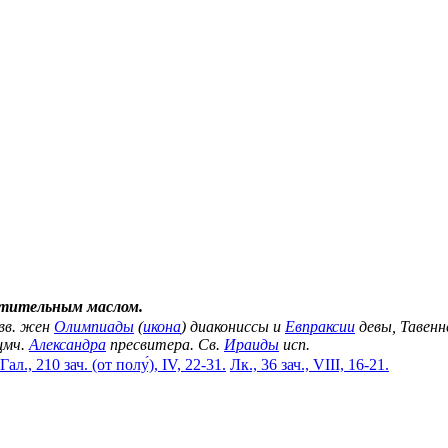
стительным маслом.
Свв. жен
Олимпиады
(
икона
) диакониссы и
Евпраксии
девы, Тавенн
щмч.
Александра
пресвитера. Св.
Ираиды
исп.
Гал., 210 зач. (от полу́), IV, 22-31.
Лк., 36 зач., VIII, 16-21.