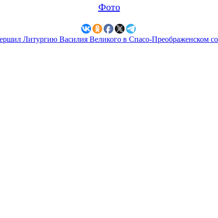
Фото
ершил Литургию Василия Великого в Спасо-Преображенском со