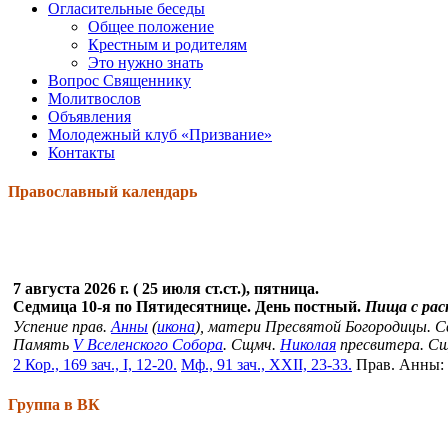
Огласительные беседы
Общее положение
Крестным и родителям
Это нужно знать
Вопрос Священнику
Молитвослов
Объявления
Молодежный клуб «Призвание»
Контакты
Православный календарь
7 августа 2026 г. ( 25 июля ст.ст.), пятница.
Седмица 10-я по Пятидесятнице. День постный.
Пища с ра
Успение прав.
Анны
(
икона
), матери Пресвятой Богородицы. 
Память
V Вселенского Собора
. Сщмч.
Николая
пресвитера. С
2 Кор., 169 зач., I, 12-20.
Мф., 91 зач., XXII, 23-33.
Прав. Анны:
Группа в ВК