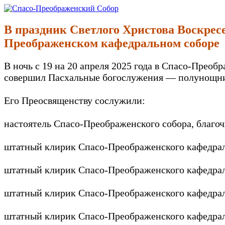
Перейти
к
Спасо-Преображенский Собор
Спасо-Преображенский кафедральный Собор Новокузнецк
содержимому
В праздник Светлого Христова Воскрес
Преображенском кафедральном соборе
В ночь с 19 на 20 апреля 2025 года в Спасо-Пре
совершил Пасхальные богослужения — полунощниц
Его Преосвященству сослужили:
настоятель Спасо-Преображенского собора, благоч
штатный клирик Спасо-Преображенского кафедраль
штатный клирик Спасо-Преображенского кафедраль
штатный клирик Спасо-Преображенского кафедраль
штатный клирик Спасо-Преображенского кафедраль