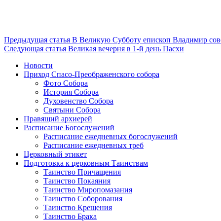
Продолжить
Предыдущая статья
В Великую Субботу епископ Владимир сов
Следующая статья
Великая вечерня в 1-й день Пасхи
чтение
Новости
Приход Спасо-Преображенского собора
Фото Собора
История Собора
Духовенство Собора
Святыни Собора
Правящий архиерей
Расписание Богослужений
Расписание ежедневных богослужений
Расписание ежедневных треб
Церковный этикет
Подготовка к церковным Таинствам
Таинство Причащения
Таинство Покаяния
Таинство Миропомазания
Таинство Соборования
Таинство Крещения
Таинство Брака