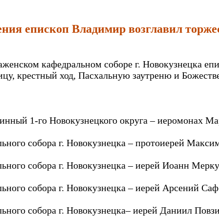
ения епископ Владимир возглавил торжес
ображенском кафедральном соборе г. Новокузнецка 
у, крестный ход, Пасхальную заутреню и Божестве
инный 1-го Новокузнецкого округа – иеромонах Ма
ного собора г. Новокузнецка – протоиерей Макси
ного собора г. Новокузнецка – иерей Иоанн Мерку
ного собора г. Новокузнецка – иерей Арсений Саф
ного собора г. Новокузнецка– иерей Даниил Повзи