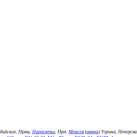
идийских. Прмц.
Параскевы
. Прп.
Моисея
(
икона
) Угрина, Печерск