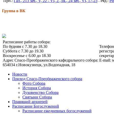
Прп.:
Гал., 213 зач., V, 22 - VI, 2.
Лк., 24 зач., VI, 17-23
. Ряд.:
Ри
Группа в ВК
Расписание работы собора:
По будням с 7.30 до 18.30
Телефо
Суббота с 7.30 до 19.30
регистра
Воскресенье с 6.00 до 18.30
секретар
Адрес Спасо-Преображенского кафедрального собора:
E-mail: 
654034 г.Новокузнецк, ул.Водопадная, 18
Новости
Приход Спасо-Преображенского собора
Фото Собора
История Собора
Духовенство Собора
Святыни Собора
Правящий архиерей
Расписание Богослужений
Расписание ежедневных богослужений