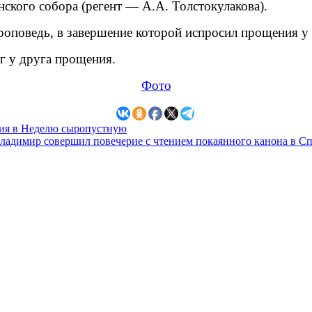
кого собора (регент — А.А. Толстокулакова).
роповедь, в завершение которой испросил прощения у
г у друга прощения.
Фото
гия в Неделю сыропустную
адимир совершил повечерие с чтением покаянного канона в С