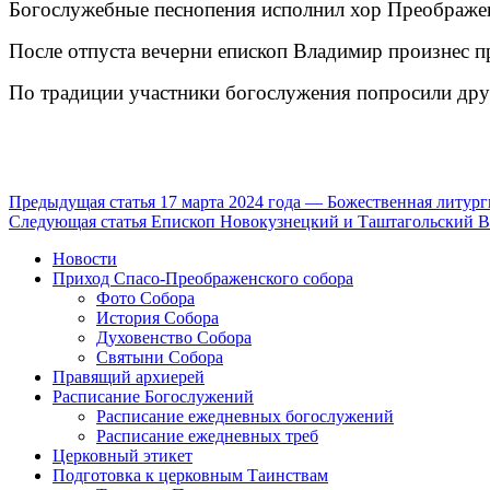
Богослужебные песнопения исполнил хор Преображенс
После отпуста вечерни епископ Владимир произнес п
По традиции участники богослужения попросили дру
Продолжить
Предыдущая статья
17 марта 2024 года — Божественная литур
Следующая статья
Епископ Новокузнецкий и Таштагольский Вл
чтение
Новости
Приход Спасо-Преображенского собора
Фото Собора
История Собора
Духовенство Собора
Святыни Собора
Правящий архиерей
Расписание Богослужений
Расписание ежедневных богослужений
Расписание ежедневных треб
Церковный этикет
Подготовка к церковным Таинствам