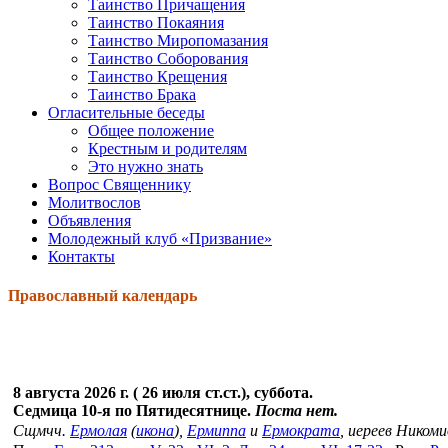
Таинство Причащения
Таинство Покаяния
Таинство Миропомазания
Таинство Соборования
Таинство Крещения
Таинство Брака
Огласительные беседы
Общее положение
Крестным и родителям
Это нужно знать
Вопрос Священнику
Молитвослов
Объявления
Молодежный клуб «Призвание»
Контакты
Православный календарь
8 августа 2026 г. ( 26 июля ст.ст.), суббота.
Седмица 10-я по Пятидесятнице.
Поста нет.
Сщмчч.
Ермолая
(
икона
),
Ермиппа
и
Ермократа
, иереев Ником