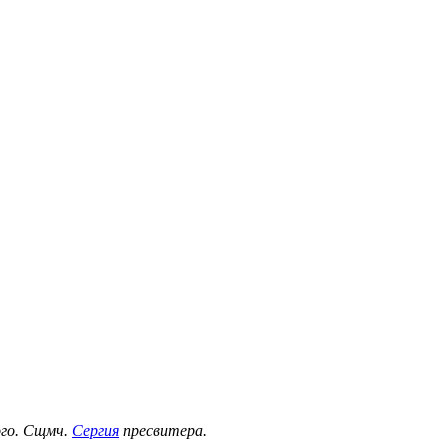
ого. Сщмч.
Сергия
пресвитера.