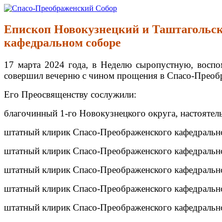
Перейти
к
Спасо-Преображенский Собор
Спасо-Преображенский кафедральный Собор Новокузнецк
содержимому
Епископ Новокузнецкий и Таштагольск
кафедральном соборе
17 марта 2024 года, в Неделю сыропустную, воспо
совершил вечерню с чином прощения в Спасо-Преобр
Его Преосвященству сослужили:
благочинный 1-го Новокузнецкого округа, настоятел
штатный клирик Спасо-Преображенского кафедрально
штатный клирик Спасо-Преображенского кафедрально
штатный клирик Спасо-Преображенского кафедрально
штатный клирик Спасо-Преображенского кафедрально
штатный клирик Спасо-Преображенского кафедрально