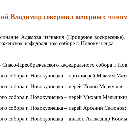
ий Владимир совершил вечерню с чино
минание Адамова изгнания (Прощеное воскресенье)
аженском кафедральном соборе г. Новокузнецка.
ь Спасо-Преображенского кафедрального собора г. Но
го собора г. Новокузнецка – протоиерей Максим Матв
го собора г. Новокузнецка – иерей Иоанн Меркулов;
го собора г. Новокузнецка – иерей Михаил Малышки
го собора г. Новокузнецка – иерей Арсений Сафонов;
го собора г. Новокузнецка – диакон Александр Космы