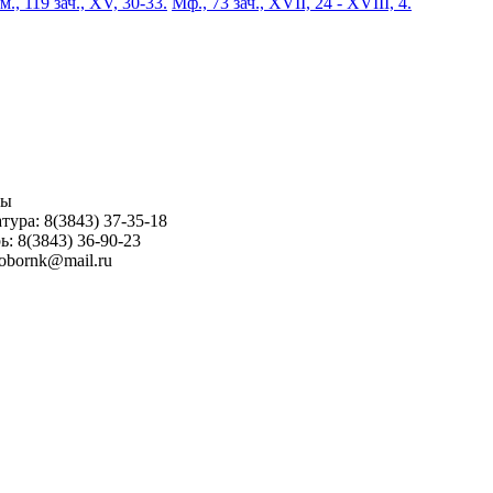
м., 119 зач., XV, 30-33.
Мф., 73 зач., XVII, 24 - XVIII, 4.
ны
тура: 8(3843) 37-35-18
ь: 8(3843) 36-90-23
sobornk@mail.ru