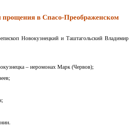
м прощения в Спасо-Преображенском
, епископ Новокузнецкий и Таштагольский Владимир
вокузнецка – иеромонах Марк (Червов);
еев;
н;
нин.