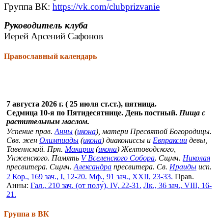
Группа ВК:
https://vk.com/clubprizvanie
Руководитель клуба
Иерей Арсений Сафонов
Православный календарь
7 августа 2026 г. ( 25 июля ст.ст.), пятница.
Седмица 10-я по Пятидесятнице. День постный.
Пища с
растительным маслом.
Успение прав.
Анны
(
икона
), матери Пресвятой Богородицы.
Свв. жен
Олимпиады
(
икона
) диакониссы и
Евпраксии
девы,
Тавеннской. Прп.
Макария
(
икона
) Желтоводского,
Унженского. Память
V Вселенского Собора
. Сщмч.
Николая
пресвитера. Сщмч.
Александра
пресвитера. Св.
Ираиды
исп.
2 Кор., 169 зач., I, 12-20.
Мф., 91 зач., XXII, 23-33.
Прав.
Анны:
Гал., 210 зач. (от полу́), IV, 22-31.
Лк., 36 зач., VIII, 16-
21.
Группа в ВК