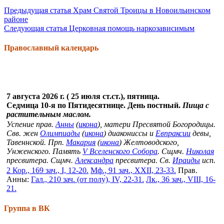
Продолжить
Предыдущая статья
Храм Святой Троицы в Новоильинском
районе
чтение
Следующая статья
Церковная помощь наркозависимым
Православный календарь
7 августа 2026 г. ( 25 июля ст.ст.), пятница.
Седмица 10-я по Пятидесятнице. День постный.
Пища с
растительным маслом.
Успение прав.
Анны
(
икона
), матери Пресвятой Богородицы.
Свв. жен
Олимпиады
(
икона
) диакониссы и
Евпраксии
девы,
Тавеннской. Прп.
Макария
(
икона
) Желтоводского,
Унженского. Память
V Вселенского Собора
. Сщмч.
Николая
пресвитера. Сщмч.
Александра
пресвитера. Св.
Ираиды
исп.
2 Кор., 169 зач., I, 12-20.
Мф., 91 зач., XXII, 23-33.
Прав.
Анны:
Гал., 210 зач. (от полу́), IV, 22-31.
Лк., 36 зач., VIII, 16-
21.
Группа в ВК