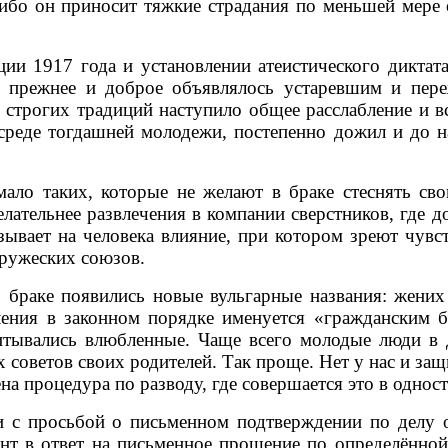
 ибо он приносит тяжкие страдания по меньшей мере
917 года и установлении атеистического диктата 
 прежнее и доброе объявлялось устаревшим и пер
 строгих традиций наступило общее расслабление и 
 среде тогдашней молодежи, постепенно дожил и до 
таких, которые не желают в браке стеснять свою
лательнее развлечения в компании сверстников, где д
ывает на человека влияние, при котором зреют чувс
пружеских союзов.
аке появились новые вульгарные названия: жених и
ения в законном порядке именуется «гражданским бр
питывались влюбленные. Чаще всего молодые люди 
советов своих родителей. Так проще. Нет у нас и защ
на процедура по разводу, где совершается это в однос
росьбой о письменном подтверждении по делу о р
нт в ответ на письменное прошение по определённо