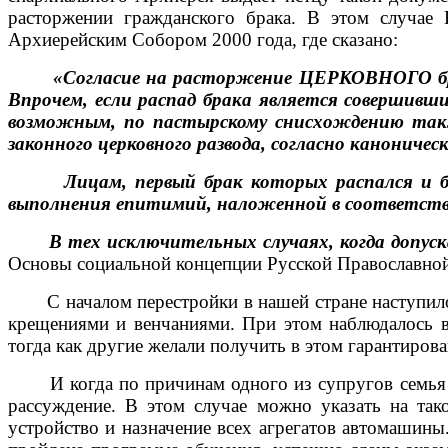
расторжении гражданского брака. В этом случа
Архиерейским Собором 2000 года, где сказано:
«Согласие на расторжение ЦЕРКОВНОГО брака 
Впрочем, если распад брака является совершивши
возможным, по пастырскому снисхождению также
законного церковного развода, согласно каноничес
Лицам, первый брак которых распался и был р
выполнения епитимий, наложенной в соответств
В тех исключительных случаях, когда допускае
Основы социальной концепции Русской Православной 
С началом перестройки в нашей стране наступило в
крещениями и венчаниями. При этом наблюдалось в
тогда как другие желали получить в этом гарантиров
И когда по причинам одного из супругов семья рас
рассуждение. В этом случае можно указать на так
устройство и назначение всех агрегатов автомашины