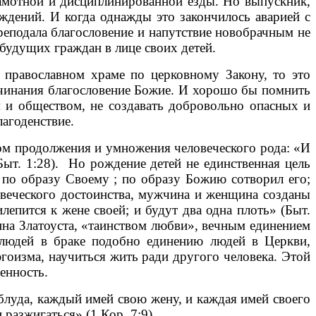
амотной и дисциплинированной езды. Но выпускник,
ждений. И когда однажды это закончилось аварией с
реподала благословение и напутствие новобрачным не
 будущих граждан в лице своих детей.
равославном храме по церковному Закону, то это
ачинания благословение Божие. И хорошо бы помнить
м и обществом, не создавать добровольно опасных и
агоденствие.
м продолжения и умножения человеческого рода: «И
(Быт. 1:28). Но рождение детей не единственная цель
 по образу Своему ; по образу Божию сотворил его;
овеческого достоинства, мужчина и женщина созданы
лепится к жене своей; и будут два одна плоть» (Быт.
анна Златоуста, «таинством любви», вечным единением
 людей в браке подобно единению людей в Церкви,
гоизма, научиться жить ради другого человека. Этой
енность.
луда, каждый имей свою жену, и каждая имей своего
 разжигаться» (1 Кор. 7:9).