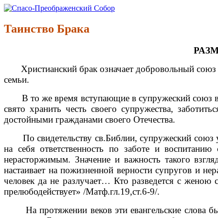
Перейти
к
Спасо-Преображенский Собор
Спасо-Преображенский кафедральный Собор Новокузнецк
содержимому
Таинство Брака
РАЗ
Христианский брак означает добровольный союз ме
семьи.
В то же время вступающие в супружеский союз в с
свято хранить честь своего супружества, заботить
достойными гражданами своего Отечества.
По свидетельству св.Библии, супружеский союз уст
на себя ответственность по заботе и воспитанию
нерасторжимым. Значение и важность такого взгл
настаивает на пожизненной верности супругов и нер
человек да не разлучает… Кто разведется с женою 
прелюбодействует» /Матф.гл.19,ст.6-9/.
На протяжении веков эти евангельские слова были