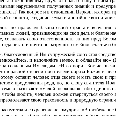
мены и окончившему вручают права с напутствием гр
тельными нарушениями полученных знаний и предупре
тошкола? Так вопрос и в отношении Церкви, которая п
кой верности, создание семьи и достойное воспитание
 по правилам Закона своей страны и венчания в п
лавных людей, призывающих на свои дела и благие н
, сознавать свою ответственность за них пред Бого
гда никто и ничто не разрушит семейное счастье и бл
лагословенный Им супружеский союз стал средство
азмножайтесь, и наполняйте землю, и обладайте ею» 
рца созданным Им людям. «И сотворил Бог человека
чи в равной степени носителями образа Божия и чел
тому оставит человек отца своего и мать свою и при
едством продолжения рода, но, по слову святителя Ио
 семью называют «малой церковью», ибо единство
 чтобы любить, человек должен отвергнуться своего э
и преодолевают свою греховность и природную огранич
спутства и сохранение целомудрия. «Во избежание б
ть вступают в брак; ибо лучше вступить в брак, нежели