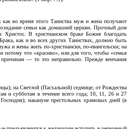
как во время этого Таинства муж и жена получают
 созидание семьи как домашней церкви. Прочный дом
с Христос. В христианском браке Божия благодать
Брака, как и во всех других Таинствах, должно быть
а и жены жить по-христиански, по-евангельски; на
ли потому что «красиво», или для того, чтобы «семья
м причинам — то это неправильно. Прежде венчания
ы); на Светлой (Пасхальной) седмице; от Рождества
ам и субботам в течение всего года; 10, 11, 26 и 27
 Господня); накануне престольных храмовых дней (в
ые предъявляются к желающим вступить в церковный