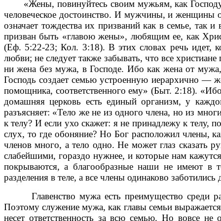
«Жены, повинуйтесь своим мужьям, как Господу, по
человеческое достоинство. И мужчины, и женщины од
означает тождества их призваний как в семье, так и
призван быть «главою жены», любящим ее, как Хрис
(Еф. 5:22-23; Кол. 3:18). В этих словах речь идет,
любви; не следует также забывать, что все христиан
ни жена без мужа, в Господе. Ибо как жена от мужа,
Господь создает семью устроенную иерархично — же
помощника, соответственного ему» (Быт. 2:18). «Ибо
домашняя церковь есть единый организм, у каждог
разъясняет: «Тело же не из одного члена, но из мног
к телу? И если ухо скажет: я не принадлежу к телу, п
слух, то где обоняние? Но Бог расположил члены, ка
членов много, а тело одно. Не может глаз сказать р
слабейшими, гораздо нужнее, и которые нам кажутся
покрываются, а благообразные наши не имеют в 
разделения в теле, а все члены одинаково заботились 
Главенство мужа есть преимущество среди равны
Поэтому служение мужа, как главы семьи выражается,
несет ответственность за всю семью. Но вовсе не