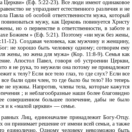
 Церкви» (Еф. 5:22-23). Все люди имеют одинаковое
авенство не упраздняет естественного различия и не
стола Павла об особой ответственности мужа, который
 повиноваться мужу, как Церковь повинуется Христу
жены, но о первенстве в ответственности, в заботе и
рахе Божием » (Еф. 5:21). Поэтому «ни муж без жены,
1:11-12). Создавая человека, как мужчину и женщину,
Бог: не хорошо быть человеку одному; сотворим ему
ля жены, но жена для мужа» (Кор. 11:8-9). Семья как
ение. Апостол Павел, говоря об устроении Церкви,
 что я не рука, то неужели она потому не принадлежит
жит к телу? Если все тело глаз, то где слух? Если все
 все были один член, то где было бы тело? Но теперь
мне не нужны. Напротив, члены тела, которые кажутся
опечения ; и неблагообразные наши более благовидно
ее совершенном большее попечение, дабы не было
тся и к «малой церкви» — семье.
авных Лиц, единоначалие принадлежит Богу-Отцу.
х он принимает решение от имени всей семьи, а также
 это единолично. Одному человеку невозможно быть