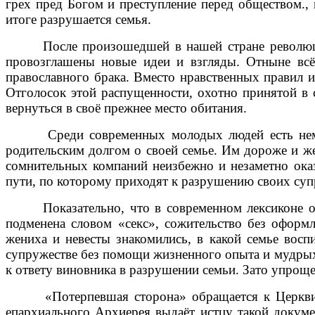
грех пред Богом и преступление перед обществом.,
итоге разрушается семья.
После произошедшей в нашей стране революции 1
провозглашены новые идеи и взгляды. Отныне всё
православного брака. Вместо нравственных правил и
Отголосок этой распущенности, охотно принятой в
вернуться в своё прежнее место обитания.
Среди современных молодых людей есть немало 
родительским долгом о своей семье. Им дороже и же
сомнительных компаний неизбежно и незаметно оказ
пути, по которому приходят к разрушению своих су
Показательно, что в современном лексиконе о бр
подменена словом «секс», сожительство без оформл
жениха и невесты знакомились, в какой семье вос
супружестве без помощи жизненного опыта и мудрых 
к ответу виновника в разрушении семьи. Зато упроще
«Потерпевшая сторона» обращается к Церкви с п
епархиального Архиерея выдаёт истцу такой докуме