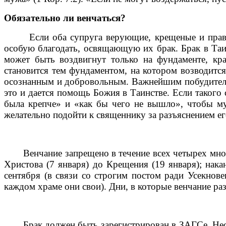
Обязательно ли венчаться?
Если оба супруга верующие, крещеные и правосла
особую благодать, освящающую их брак. Брак в Таи
может быть воздвигнут только на фундаменте, кр
становится тем фундаментом, на котором возводится
осознанным и добровольным. Важнейшим побудитель
это и дается помощь Божия в Таинстве. Если такого 
была крепче» и «как бы чего не вышло», чтобы му
желательно подойти к священнику за разъяснением ег
Венчание запрещено в течение всех четырех многод
Христова (7 января) до Крещения (19 января); накан
сентября (в связи со строгим постом ради Усекнов
каждом храме они свои). Дни, в которые венчание ра
Брак должен быть зарегистрирован в ЗАГСе. Необх