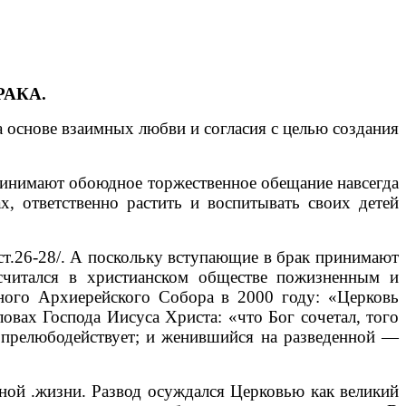
АКА.
снове взаимных любви и согласия с целью создания
инимают обоюдное торжественное обещание навсегда
х, ответственно растить и воспитывать своих детей
т.26-28/. А поскольку вступающие в брак принимают
 считался в христианском обществе пожизненным и
ного Архиерейского Собора в 2000 году: «Церковь
овах Господа Иисуса Христа: «что Бог сочетал, того
т прелюбодействует; и женившийся на разведенной —
ой .жизни. Развод осуждался Церковью как великий