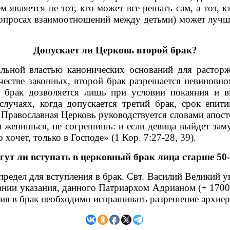
 является не тот, кто может все решать сам, а тот, 
опросах взаимоотношений между детьми) может лучше
Допускает ли Церковь второй брак?
й властью канонических оснований для расторжен
естве законных, второй брак разрешается невиновно
й брак дозволяется лишь при условии покаяния и в
лучаях, когда допускается третий брак, срок епити
Православная Церковь руководствуется словами апост
и женишься, не согрешишь: и если девица выйдет зам
 хочет, только в Господе» (1 Кор. 7:27-28, 39).
гут ли вступать в церковный брак лица старше 50-
ел для вступления в брак. Свт. Василий Великий ук
ании указания, данного Патриархом Адрианом (+ 1700 г
ления в брак необходимо испрашивать разрешение архие