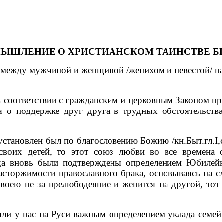
МЫШЛЕНИЕ О ХРИСТИАНСКОМ ТАИНСТВЕ БР
жду мужчиной и женщиной /женихом и невестой/ на о
оответствии с гражданским и церковным Законом пр
ся о поддержке друг друга в трудных обстоятельства
ановлен был по благословению Божию /кн.Быт.гл.I,с
 своих детей, то этот союз любви во все времена
яда вновь были подтверждены определением Юбилей
асторжимости православного брака, основываясь на сл
своею не за прелюбодеяние и женится на другой, то
 у нас на Руси важным определением уклада семейн