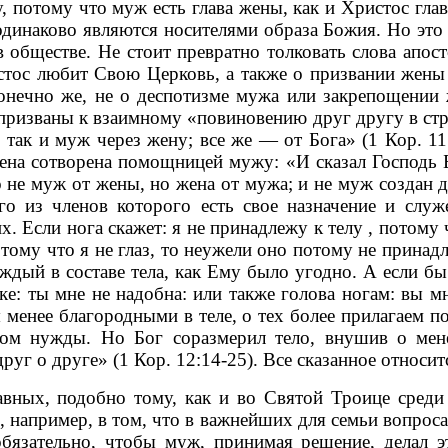
тому что муж есть глава жены, как и Христос глава
инаково являются носителями образа Божия. Но это р
 в обществе. Не стоит превратно толковать слова апо
тос любит Свою Церковь, а также о призвании жены
 конечно же, не о деспотизме мужа или закрепощении 
е призваны к взаимному «повиновению друг другу в ст
 так и муж через жену; все же — от Бога» (1 Кор. 1
на сотворена помощницей мужу: «И сказал Господь 
 не муж от жены, но жена от мужа; и не муж создан д
о из членов которого есть свое назначение и служ
их. Если нога скажет: я не принадлежу к телу , потому
отому что я не глаз, то неужели оно потому не принадле
ждый в составе тела, как Ему было угодно. А если бы
уке: ты мне не надобна: или также голова ногам: вы 
 менее благородными в теле, о тех более прилагаем п
том нужды. Но Бог соразмерил тело, внушив о мен
друг о друге» (1 Кор. 12:14-25). Все сказанное относи
х, подобно тому, как и во Святой Троице среди р
 например, в том, что в важнейших для семьи вопроса
 обязательно, чтобы муж, принимая решение, делал