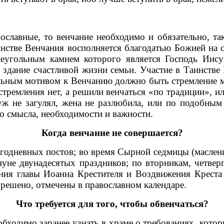
вные, то венчание необходимо и обязательно, так 
нстве Венчания восполняется благодатью Божией на
аеугольным камнем которого является Господь Иису
 здание счастливой жизни семьи. Участие в Таинстве 
ным мотивом к Венчанию должно быть стремление муж
стремления нет, а решили венчаться «по традиции», и
ж не загулял, жена не разлюбила, или по подобны
о смысла, необходимости и важности.
Когда венчание не совершается?
невных постов; во время Сырной седмицы (маслениц
уне двунадесятых праздников; по вторникам, четверг
ения главы Иоанна Крестителя и Воздвижения Креста
зрешено, отмечены в православном календаре.
Что требуется для того, чтобы обвенчаться?
одимо заранее узнать в храме о требованиях, котор