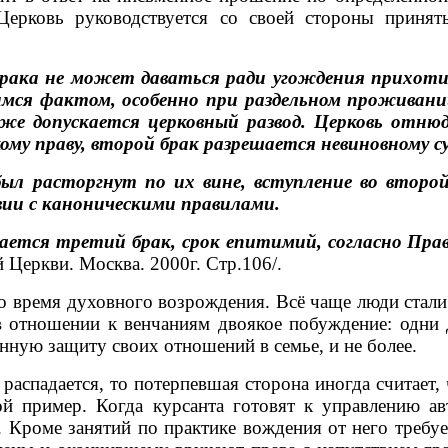
е Церковь руководствуется со своей стороны при
не может даваться ради угождения прихоти ил
мся фактом, особенно при раздельном проживании
 допускается церковный развод. Церковь отнюд
кому праву, второй брак разрешается невиновному су
асторгнут по их вине, вступление во второй 
ии с каноническими правилами.
тся третий брак, срок епитимий, согласно Прави
Церкви. Москва. 2000г. Стр.106/.
ремя духовного возрождения. Всё чаще люди стали 
 отношении к венчаниям двоякое побуждение: одни д
анную защиту своих отношений в семье, и не более.
падается, то потерпевшая сторона иногда считает, ч
ой пример. Когда курсанта готовят к управлению а
. Кроме занятий по практике вождения от него треб