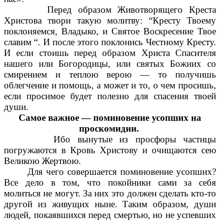
Перед образом Животворящего Креста
Христова твори такую молитву: “Кресту Твоему
поклоняемся, Владыко, и Святое Воскресение Твое
славим “. И после этого поклонись Честному Кресту.
И если стоишь перед образом Христа Спасителя
нашего или Богородицы, или святых Божиих со
смирением и теплою верою — то получишь
облегчение и помощь, а может и то, о чем просишь,
если просимое будет полезно для спасения твоей
души.
Самое важное — поминовение усопших на
проскомидии.
Ибо вынутые из просфоры частицы
погружаются в Кровь Христову и очищаются сею
Великою Жертвою.
Для чего совершается поминовение усопших?
Все дело в том, что покойники сами за себя
молиться не могут. За них это должен сделать кто-то
другой из живущих ныне. Таким образом, души
людей, покаявшихся перед смертью, но не успевших