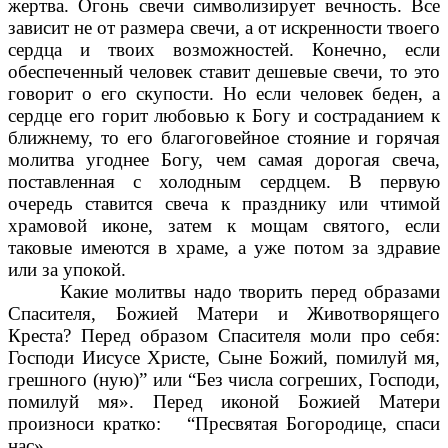
жертва. Огонь свечи символизирует вечность. Все
зависит не от размера свечи, а от искренности твоего
сердца и твоих возможностей. Конечно, если
обеспеченный человек ставит дешевые свечи, то это
говорит о его скупости. Но если человек беден, а
сердце его горит любовью к Богу и состраданием к
ближнему, то его благоговейное стояние и горячая
молитва угоднее Богу, чем самая дорогая свеча,
поставленная с холодным сердцем. В первую
очередь ставится свеча к празднику или чтимой
храмовой иконе, затем к мощам святого, если
таковые имеются в храме, а уже потом за здравие
или за упокой.
Какие молитвы надо творить перед образами
Спасителя, Божией Матери и Животворящего
Креста? Перед образом Спасителя моли про себя:
Господи Иисусе Христе, Сыне Божий, помилуй мя,
грешного (ную)” или “Без числа согреших, Господи,
помилуй мя». Перед иконой Божией Матери
произноси кратко: “Пресвятая Богородице, спаси
нас».