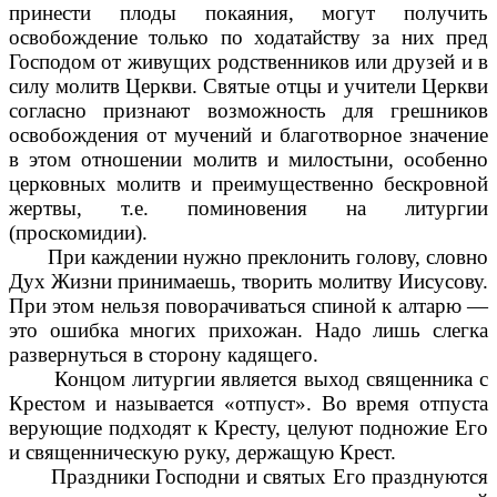
принести плоды покаяния, могут получить
освобождение только по ходатайству за них пред
Господом от живущих родственников или друзей и в
силу молитв Церкви. Святые отцы и учители Церкви
согласно признают возможность для грешников
освобождения от мучений и благотворное значение
в этом отношении молитв и милостыни, особенно
церковных молитв и преимущественно бескровной
жертвы, т.е. поминовения на литургии
(проскомидии).
При каждении нужно преклонить голову, словно
Дух Жизни принимаешь, творить молитву Иисусову.
При этом нельзя поворачиваться спиной к алтарю —
это ошибка многих прихожан. Надо лишь слегка
развернуться в сторону кадящего.
Концом литургии является выход священника с
Крестом и называется «отпуст». Во время отпуста
верующие подходят к Кресту, целуют подножие Его
и священническую руку, держащую Крест.
Праздники Господни и святых Его празднуются