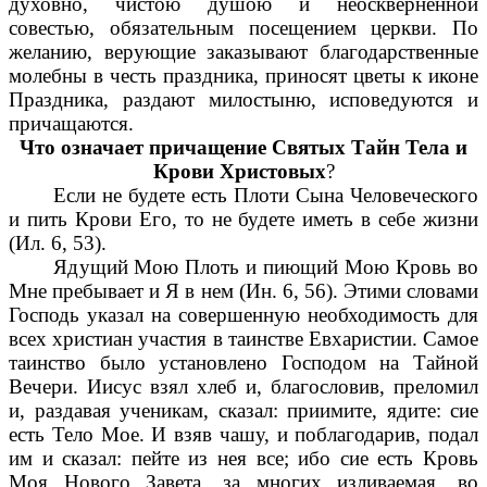
духовно, чистою душою и неоскверненной
совестью, обязательным посещением церкви. По
желанию, верующие заказывают благодарственные
молебны в честь праздника, приносят цветы к иконе
Праздника, раздают милостыню, исповедуются и
причащаются.
Что означает причащение Святых Тайн Тела и
Крови Христовых
?
Если не будете есть Плоти Сына Человеческого
и пить Крови Его, то не будете иметь в себе жизни
(Ил. 6, 53).
Ядущий Мою Плоть и пиющий Мою Кровь во
Мне пребывает и Я в нем (Ин. 6, 56). Этими словами
Господь указал на совершенную необходимость для
всех христиан участия в таинстве Евхаристии. Самое
таинство было установлено Господом на Тайной
Вечери. Иисус взял хлеб и, благословив, преломил
и, раздавая ученикам, сказал: приимите, ядите: сие
есть Тело Мое. И взяв чашу, и поблагодарив, подал
им и сказал: пейте из нея все; ибо сие есть Кровь
Моя Нового Завета, за многих изливаемая, во