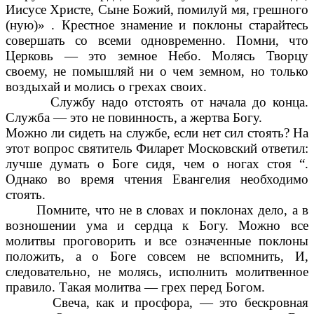
Иисусе Христе, Сыне Божий, помилуй мя, грешного
(ную)» . Крестное знамение и поклоны старайтесь
совершать со всеми одновременно. Помни, что
Церковь — это земное Небо. Молясь Творцу
своему, не помышляй ни о чем земном, но только
воздыхай и молись о грехах своих.
Службу надо отстоять от начала до конца.
Служба — это не повинность, а жертва Богу.
Можно ли сидеть на службе, если нет сил стоять? На
этот вопрос святитель Филарет Московский ответил:
лучше думать о Боге сидя, чем о ногах стоя “.
Однако во время чтения Евангелия необходимо
стоять.
Помните, что не в словах и поклонах дело, а в
возношении ума и сердца к Богу. Можно все
молитвы проговорить и все означенные поклоны
положить, а о Боге совсем не вспомнить, И,
следовательно, не молясь, исполнить молитвенное
правило. Такая молитва — грех перед Богом.
Свеча, как и просфора, — это бескровная