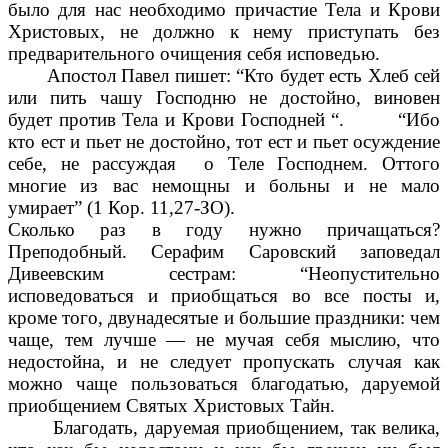
было для нас необходимо причастие Тела и Крови
Христовых, не должно к нему приступать без
предварительного очищения себя исповедью.
Апостол Павел пишет: “Кто будет есть Хлеб сей
или пить чашу Господню не достойно, виновен
будет против Тела и Крови Господней “. “Ибо
кто ест и пьет не достойно, тот ест и пьет осуждение
себе, не рассуждая о Теле Господнем. Оттого
многие из вас немощны и больны и не мало
умирает” (1 Кор. 11,27-ЗО).
Сколько раз в году нужно причащаться?
Преподобный. Серафим Саровский заповедал
Дивеевским сестрам: “Неопустительно
исповедоваться и приобщаться во все посты и,
кроме того, двунадесятые и большие праздники: чем
чаще, тем лучше — не мучая себя мыслию, что
недостойна, и не следует пропускать случая как
можно чаще пользоваться благодатью, даруемой
приобщением Святых Христовых Тайн.
Благодать, даруемая приобщением, так велика,