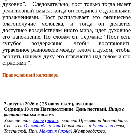
духовно”. Следовательно, пост только тогда имеет
религиозный смысл, когда он соединен с духовными
упражнениями. Пост расшатывает это физическое
благополучие человека, и тогда он делается
доступнее воздействиям иного мира, идет духовное
его наполнение. По словам еп. Германа: “Пост есть
сугубое воздержание, чтобы восстановить
утраченное равновесие между телом и духом, чтобы
вернуть нашему духу его главенство над телом и его
страстями “.
Православный календарь
7 августа 2026 г. ( 25 июля ст.ст.), пятница.
Седмица 10-я по Пятидесятнице. День постный.
Пища с
растительным маслом.
Успение прав.
Анны
(
икона
), матери Пресвятой Богородицы.
Свв. жен
Олимпиады
(
икона
) диакониссы и
Евпраксии
девы,
Тавеннской. Прп.
Макария
(
икона
) Желтоводского,