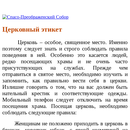
Перейти
к
Спасо-Преображенский Собор
Спасо-Преображенский кафедральный Собор Новокузнецк
содержимому
Церковный этикет
Церковь – особое, священное место. Именно
поэтому следует знать и строго соблюдать правила
поведения в ней. Особенно это касается людей,
редко посещающих храмы и не очень часто
присутствующих на службах. Прежде чем
отправиться в святое место, необходимо изучить и
запомнить, как правильно вести себя в церкви.
Излишне говорить о том, что на вас должен быть
нательный крестик и соответствующие одежды.
Мобильный телефон следует отключить на время
посещения храма. Посещая церковь, необходимо
соблюдать следующие правила:
Женщинам не положено приходить в церковь в
брюках, коротких юбках, с яркой косметикой на