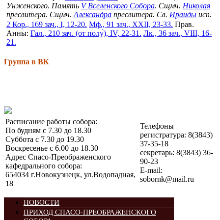
Унженского. Память
V Вселенского Собора
. Сщмч.
Николая
пресвитера. Сщмч.
Александра
пресвитера. Св.
Ираиды
исп.
2 Кор., 169 зач., I, 12-20.
Мф., 91 зач., XXII, 23-33.
Прав.
Анны:
Гал., 210 зач. (от полу́), IV, 22-31.
Лк., 36 зач., VIII, 16-
21.
Группа в ВК
Расписание работы собора:
Телефоны
По будням с 7.30 до 18.30
регистратура: 8(3843)
Суббота с 7.30 до 19.30
37-35-18
Воскресенье с 6.00 до 18.30
секретарь: 8(3843) 36-
Адрес Спасо-Преображенского
90-23
кафедрального собора:
E-mail:
654034 г.Новокузнецк, ул.Водопадная,
sobornk@mail.ru
18
НОВОСТИ
ПРИХОД СПАСО-ПРЕОБРАЖЕНСКОГО