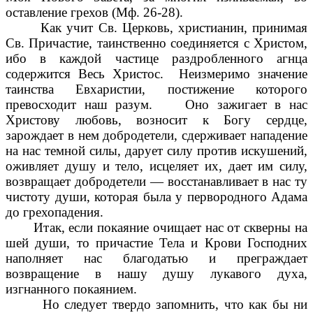
оставление грехов (Мф. 26-28).
Как учит Св. Церковь, христианин, принимая
Св. Причастие, таинственно соединяется с Христом,
ибо в каждой частице раздробленного агнца
содержится Весь Христос. Неизмеримо значение
таинства Евхаристии, постижение которого
превосходит наш разум. Оно зажигает в нас
Христову любовь, возносит к Богу сердце,
зарождает в нем добродетели, сдерживает нападение
на нас темной силы, дарует силу против искушений,
оживляет душу и тело, исцеляет их, дает им силу,
возвращает добродетели — восстанавливает в нас ту
чистоту души, которая была у первородного Адама
до грехопадения.
Итак, если покаяние очищает нас от скверны на
шей души, то причастие Тела и Крови Господних
наполняет нас благодатью и преграждает
возвращение в нашу душу лукавого духа,
изгнанного покаянием.
Но следует твердо запомнить, что как бы ни