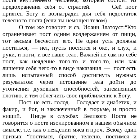
предохранения себя от страстей. Сей пост
приятен Богу и вознаградит для тебя недостаток
телесного поста (если ты немощен телом).
О том же говорит и св, Иоанн Златоуст:“Кто
ограничивает пост одним воздержанием от пищи,
тот весьма бесчестит его. Не одни уста должны
поститься, — нет, пусть постятся и око, и слух, и
руки, и ноги, и все наше тело. Важней не сам по себе
пост, как неядение того-то и того-то, или как
лишение себя чего-то в виде наказания — пост есть
лишь испытанный способ достигнуть нужных
результатов: через истощение тела дойти до
утончения духовных способностей, затемненных
плотию, и тем облегчить свое приближение к Богу.
Пост не есть голод. Голодает и диабетик, и
факир, и йог, и заключенный в тюрьме, и просто
нищий. Нигде в службах Великого Поста не
говорится о посте изолированном в нашем обычном
смысле, т.е. как о неядении мяса и проч. Всюду один
призыв: “постимся, братие, телесно, постимся и