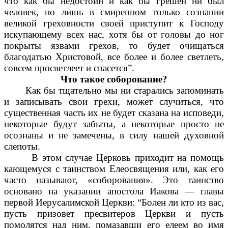
что как бы недостоин и как бы грешен ни был
человек, но лишь в смиренном только сознании
великой греховности своей приступит к Господу
искупающему всех нас, хотя бы от головы до ног
покрыты язвами грехов, то будет очищаться
благодатью Христовой, все более и более светлеть,
совсем просветлеет и спасется”.
Что такое соборование?
Как бы тщательно мы ни старались запоминать
и записывать свои грехи, может случиться, что
существенная часть их не будет сказана на исповеди,
некоторые будут забыты, а некоторые просто не
осознаны и не замечены, в силу нашей духовной
слепоты.
В этом случае Церковь приходит на помощь
кающемуся с таинством Елеосвящения или, как его
часто называют, «соборования». Это таинство
основано на указании апостола Иакова — главы
первой Иерусалимской Церкви: “Болен ли кто из вас,
пусть призовет пресвитеров Церкви и пусть
помолятся над ним, помазавши его елеем во имя