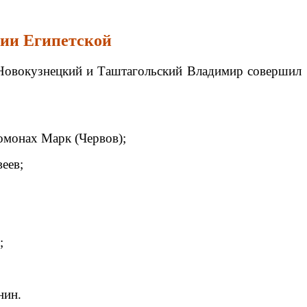
рии Египетской
п Новокузнецкий и Таштагольский Владимир совершил
омонах Марк (Червов);
еев;
;
нин.