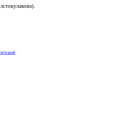
лстокулакова).
петской