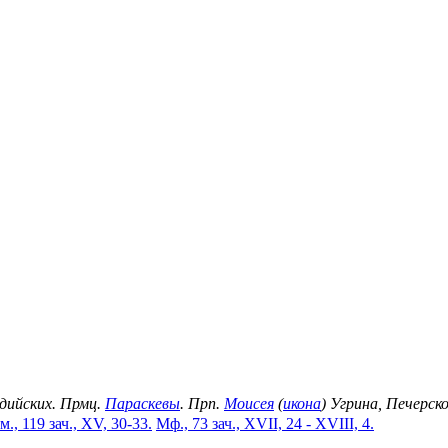
идийских. Прмц.
Параскевы
. Прп.
Моисея
(
икона
) Угрина, Печерск
м., 119 зач., XV, 30-33.
Мф., 73 зач., XVII, 24 - XVIII, 4.