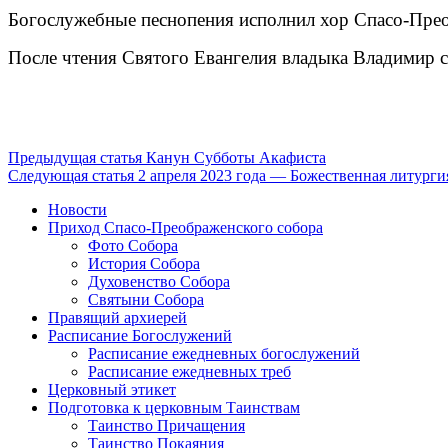
Богослужебные песнопения исполнил хор Спасо-Преоб
После чтения Святого Евангелия владыка Владимир
Продолжить
Предыдущая статья
Канун Субботы Акафиста
Следующая статья
2 апреля 2023 года — Божественная литурги
чтение
Новости
Приход Спасо-Преображенского собора
Фото Собора
История Собора
Духовенство Собора
Святыни Собора
Правящий архиерей
Расписание Богослужений
Расписание ежедневных богослужений
Расписание ежедневных треб
Церковный этикет
Подготовка к церковным Таинствам
Таинство Причащения
Таинство Покаяния