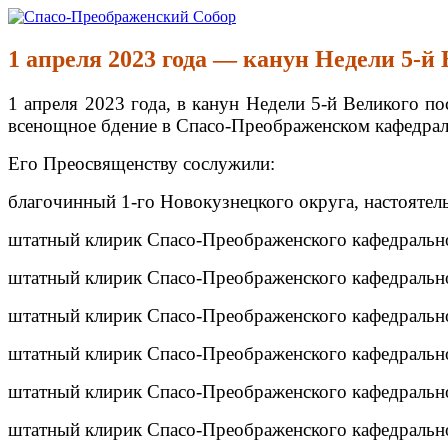
Перейти
к
Спасо-Преображенский Собор
Спасо-Преображенский кафедральный Собор Новокузнецк
содержимому
1 апреля 2023 года — канун Недели 5-й
1 апреля 2023 года, в канун Недели 5-й Великого 
всенощное бдение в Спасо-Преображенском кафедрал
Его Преосвященству сослужили:
благочинный 1-го Новокузнецкого округа, настоятел
штатный клирик Спасо-Преображенского кафедрально
штатный клирик Спасо-Преображенского кафедрально
штатный клирик Спасо-Преображенского кафедрально
штатный клирик Спасо-Преображенского кафедральн
штатный клирик Спасо-Преображенского кафедрально
штатный клирик Спасо-Преображенского кафедрально