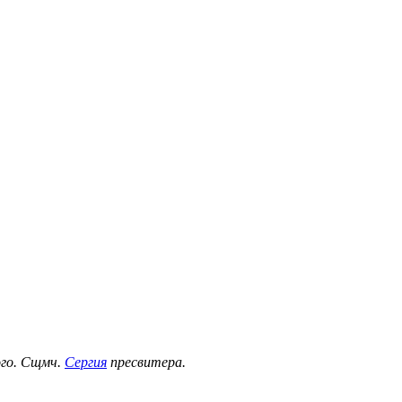
ого. Сщмч.
Сергия
пресвитера.