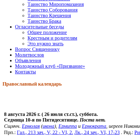
Таинство Миропомазания
Таинство Соборования
Таинство Крещения
Таинство Брака
Огласительные беседы
Общее положение
Крестным и родителям
Это нужно знать
Вопрос Священнику
Молитвослов
Объявления
Молодежный клуб «Призвание»
Контакты
Православный календарь
8 августа 2026 г. ( 26 июля ст.ст.), суббота.
Седмица 10-я по Пятидесятнице.
Поста нет.
Сщмчч.
Ермолая
(
икона
),
Ермиппа
и
Ермократа
, иереев Ником
Прп.:
Гал., 213 зач., V, 22 - VI, 2.
Лк., 24 зач., VI, 17-23
. Ряд.:
Ри