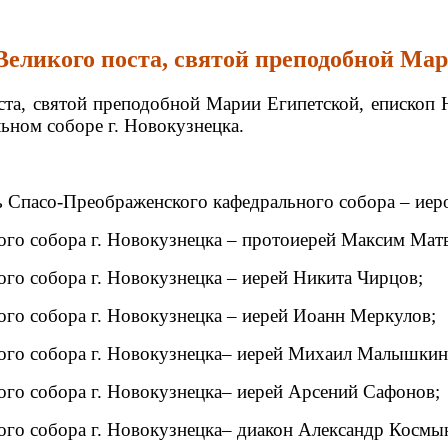
 Великого поста, святой преподобной Ма
поста, святой преподобной Марии Египетской, еписко
ьном соборе г. Новокузнецка.
ь Спасо-Преображенского кафедрального собора – иер
го собора г. Новокузнецка – протоиерей Максим Матв
го собора г. Новокузнецка – иерей Никита Чирцов;
го собора г. Новокузнецка – иерей Иоанн Меркулов;
ого собора г. Новокузнецка– иерей Михаил Малышкин
го собора г. Новокузнецка– иерей Арсений Сафонов;
го собора г. Новокузнецка– диакон Александр Космы