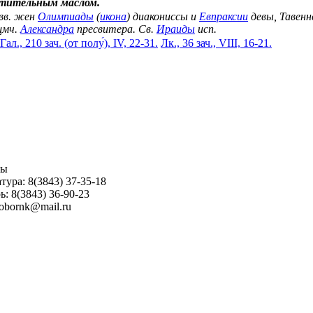
стительным маслом.
Свв. жен
Олимпиады
(
икона
) диакониссы и
Евпраксии
девы, Тавенн
щмч.
Александра
пресвитера. Св.
Ираиды
исп.
Гал., 210 зач. (от полу́), IV, 22-31.
Лк., 36 зач., VIII, 16-21.
ны
тура: 8(3843) 37-35-18
ь: 8(3843) 36-90-23
sobornk@mail.ru