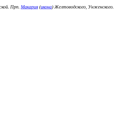
ской. Прп.
Макария
(
икона
) Желтоводского, Унженского.