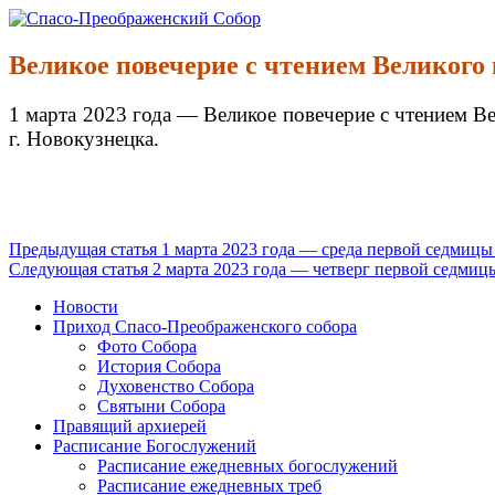
Перейти
к
Спасо-Преображенский Собор
Спасо-Преображенский кафедральный Собор Новокузнецк
содержимому
Великое повечерие с чтением Великого
1 марта 2023 года — Великое повечерие с чтением 
г. Новокузнецка.
Продолжить
Предыдущая статья
1 марта 2023 года — среда первой седмицы
Следующая статья
2 марта 2023 года — четверг первой седмиц
чтение
Новости
Приход Спасо-Преображенского собора
Фото Собора
История Собора
Духовенство Собора
Святыни Собора
Правящий архиерей
Расписание Богослужений
Расписание ежедневных богослужений
Расписание ежедневных треб