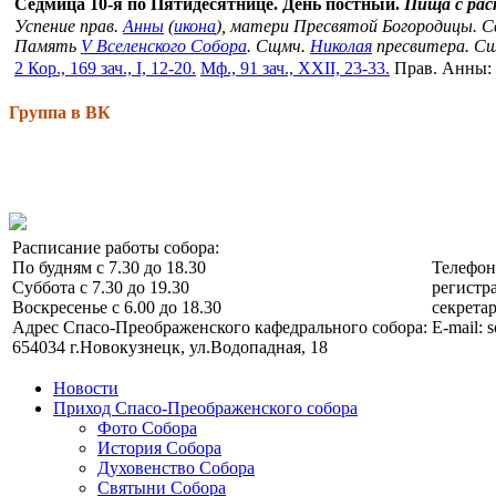
Седмица 10-я по Пятидесятнице. День постный.
Пища с ра
Успение прав.
Анны
(
икона
), матери Пресвятой Богородицы. 
Память
V Вселенского Собора
. Сщмч.
Николая
пресвитера. С
2 Кор., 169 зач., I, 12-20.
Мф., 91 зач., XXII, 23-33.
Прав. Анны:
Группа в ВК
Расписание работы собора:
По будням с 7.30 до 18.30
Телефо
Суббота с 7.30 до 19.30
регистра
Воскресенье с 6.00 до 18.30
секретар
Адрес Спасо-Преображенского кафедрального собора:
E-mail: 
654034 г.Новокузнецк, ул.Водопадная, 18
Новости
Приход Спасо-Преображенского собора
Фото Собора
История Собора
Духовенство Собора
Святыни Собора