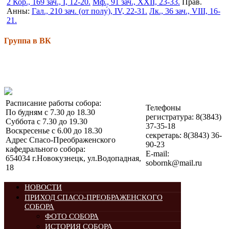
2 Кор., 169 зач., I, 12-20.
Мф., 91 зач., XXII, 23-33.
Прав.
Анны:
Гал., 210 зач. (от полу́), IV, 22-31.
Лк., 36 зач., VIII, 16-
21.
Группа в ВК
Расписание работы собора:
Телефоны
По будням с 7.30 до 18.30
регистратура: 8(3843)
Суббота с 7.30 до 19.30
37-35-18
Воскресенье с 6.00 до 18.30
секретарь: 8(3843) 36-
Адрес Спасо-Преображенского
90-23
кафедрального собора:
E-mail:
654034 г.Новокузнецк, ул.Водопадная,
sobornk@mail.ru
18
НОВОСТИ
ПРИХОД СПАСО-ПРЕОБРАЖЕНСКОГО
СОБОРА
ФОТО СОБОРА
ИСТОРИЯ СОБОРА