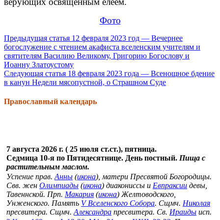
верующих освященным елеем.
Фото
Продолжить
Предыдущая статья
12 февраля 2023 год — Вечернее
богослужение с чтением акафиста вселенским учителям и
чтение
святителям Василию Великому, Григорию Богослову и
Иоанну Златоустому
Следующая статья
18 февраля 2023 года — Всенощное бдение
в канун Недели мясопустной, о Страшном Суде
Православный календарь
7 августа 2026 г. ( 25 июля ст.ст.), пятница.
Седмица 10-я по Пятидесятнице. День постный.
Пища с
растительным маслом.
Успение прав.
Анны
(
икона
), матери Пресвятой Богородицы.
Свв. жен
Олимпиады
(
икона
) диакониссы и
Евпраксии
девы,
Тавеннской. Прп.
Макария
(
икона
) Желтоводского,
Унженского. Память
V Вселенского Собора
. Сщмч.
Николая
пресвитера. Сщмч.
Александра
пресвитера. Св.
Ираиды
исп.