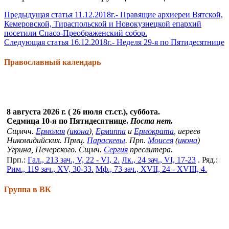
Продолжить
Предыдущая статья
11.12.2018г.- Правящие архиереи Вятской,
Кемеровской, Тираспольской и Новокузнецкой епархий
чтение
посетили Спасо-Преображенский собор.
Следующая статья
16.12.2018г.- Неделя 29-я по Пятидесятнице
Православный календарь
8 августа 2026 г. ( 26 июля ст.ст.), суббота.
Седмица 10-я по Пятидесятнице.
Поста нет.
Сщмчч.
Ермолая
(
икона
),
Ермиппа
и
Ермократа
, иереев
Никомидийских. Прмц.
Параскевы
. Прп.
Моисея
(
икона
)
Угрина, Печерского. Сщмч.
Сергия
пресвитера.
Прп.:
Гал., 213 зач., V, 22 - VI, 2.
Лк., 24 зач., VI, 17-23
. Ряд.:
Рим., 119 зач., XV, 30-33.
Мф., 73 зач., XVII, 24 - XVIII, 4.
Группа в ВК