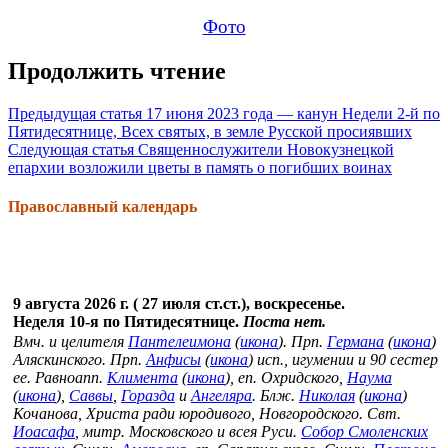
Фото
Продолжить чтение
Предыдущая статья
17 июня 2023 года — канун Недели 2-й по
Пятидесятнице, Всех святых, в земле Русской просиявших
Следующая статья
Священнослужители Новокузнецкой
епархии возложили цветы в память о погибших воинах
Православный календарь
9 августа 2026 г. ( 27 июля ст.ст.), воскресенье.
Неделя 10-я по Пятидесятнице.
Поста нет.
Вмч. и целителя
Пантелеимона
(
икона
). Прп.
Германа
(
икона
)
Аляскинского. Прп.
Анфисы
(
икона
) исп., игумении и 90 сестер
ее. Равноапп.
Климента
(
икона
), еп. Охридского,
Наума
(
икона
),
Саввы
,
Горазда
и
Ангеляра
. Блж.
Николая
(
икона
)
Кочанова, Христа ради юродивого, Новгородского. Свт.
Иоасафа
, митр. Московского и всея Руси.
Собор Смоленских