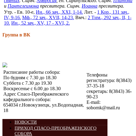
святых
. Сщмч.
Амвросия
, еп. Сарапульского. Сщмч.
Платона
и
Пантелеимона
пресвитера. Сщмч.
Иоанна
пресвитера.
Утр. - Ев. 10-е,
Ин., 66 зач., XXI, 1-14.
Лит. -
1 Кор., 131 зач.,
IV, 9-16.
Мф., 72 зач., XVII, 14-23.
Вмч.:
2 Тим., 292 зач., II, 1-
10.
Ин., 52 зач., XV, 17 - XVI, 2.
Группа в ВК
Расписание работы собора:
Телефоны
По будням с 7.30 до 18.30
регистратура: 8(3843)
Суббота с 7.30 до 19.30
37-35-18
Воскресенье с 6.00 до 18.30
секретарь: 8(3843) 36-
Адрес Спасо-Преображенского
90-23
кафедрального собора:
E-mail:
654034 г.Новокузнецк, ул.Водопадная,
sobornk@mail.ru
18
НОВОСТИ
ПРИХОД СПАСО-ПРЕОБРАЖЕНСКОГО
СОБОРА