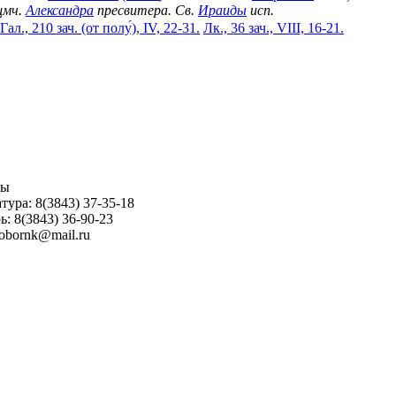
щмч.
Александра
пресвитера. Св.
Ираиды
исп.
Гал., 210 зач. (от полу́), IV, 22-31.
Лк., 36 зач., VIII, 16-21.
ны
тура: 8(3843) 37-35-18
ь: 8(3843) 36-90-23
sobornk@mail.ru