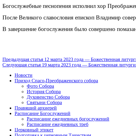
Богослужебные песнопения исполнил хор Преображенс
После Великого славословия епископ Владимир сове
В завершение богослужения было совершено помаза
Продолжить
Предыдущая статья
12 марта 2023 года — Божественная литург
Следующая статья
19 марта 2023 года — Божественная литурги
чтение
Новости
Приход Спасо-Преображенского собора
Фото Собора
История Собора
Духовенство Собора
Святыни Собора
Правящий архиерей
Расписание Богослужений
Расписание ежедневных богослужений
Расписание ежедневных треб
Церковный этикет
Подготовка к церковным Таинствам