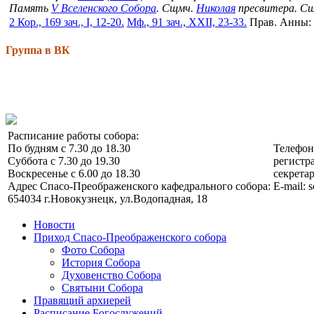
Память
V Вселенского Собора
. Сщмч.
Николая
пресвитера. С
2 Кор., 169 зач., I, 12-20.
Мф., 91 зач., XXII, 23-33.
Прав. Анны:
Группа в ВК
Расписание работы собора:
По будням с 7.30 до 18.30
Телефо
Суббота с 7.30 до 19.30
регистра
Воскресенье с 6.00 до 18.30
секретар
Адрес Спасо-Преображенского кафедрального собора:
E-mail: 
654034 г.Новокузнецк, ул.Водопадная, 18
Новости
Приход Спасо-Преображенского собора
Фото Собора
История Собора
Духовенство Собора
Святыни Собора
Правящий архиерей
Расписание Богослужений