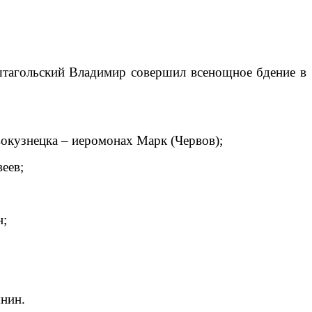
аштагольский Владимир совершил всенощное бдение в
вокузнецка – иеромонах Марк (Червов);
еев;
н;
нин.