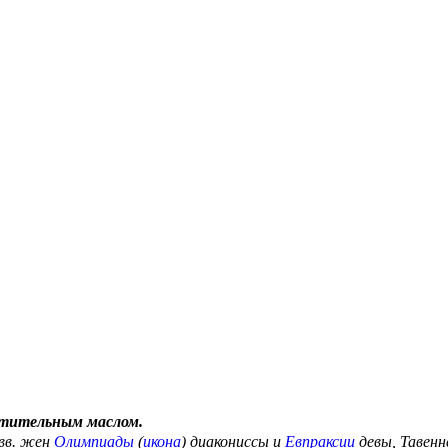
стительным маслом.
Свв. жен
Олимпиады
(
икона
) диакониссы и
Евпраксии
девы, Тавенн