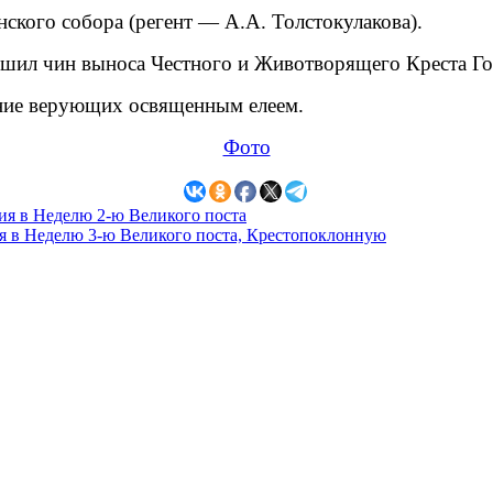
кого собора (регент — А.А. Толстокулакова).
ршил чин выноса Честного и Животворящего Креста Г
ние верующих освященным елеем.
Фото
ия в Неделю 2-ю Великого поста
я в Неделю 3-ю Великого поста, Крестопоклонную