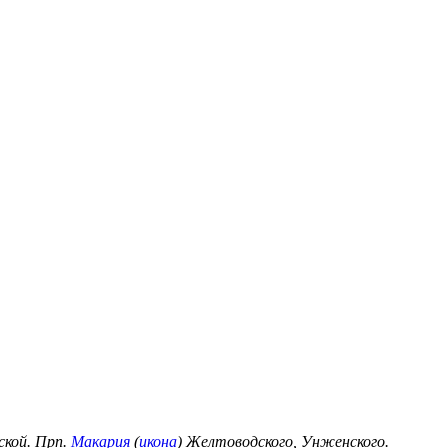
ской. Прп.
Макария
(
икона
) Желтоводского, Унженского.