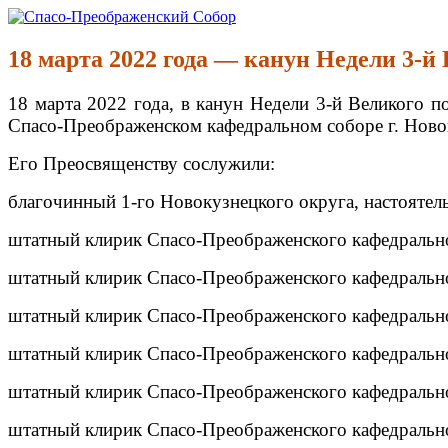
Перейти
к
Спасо-Преображенский Собор
Спасо-Преображенский кафедральный Собор Новокузнецк
содержимому
18 марта 2022 года — канун Недели 3-й
18 марта 2022 года, в канун Недели 3-й Великого 
Спасо-Преображенском кафедральном соборе г. Ново
Его Преосвященству сослужили:
благочинный 1-го Новокузнецкого округа, настоятел
штатный клирик Спасо-Преображенского кафедрально
штатный клирик Спасо-Преображенского кафедрально
штатный клирик Спасо-Преображенского кафедрально
штатный клирик Спасо-Преображенского кафедрально
штатный клирик Спасо-Преображенского кафедрально
штатный клирик Спасо-Преображенского кафедрально