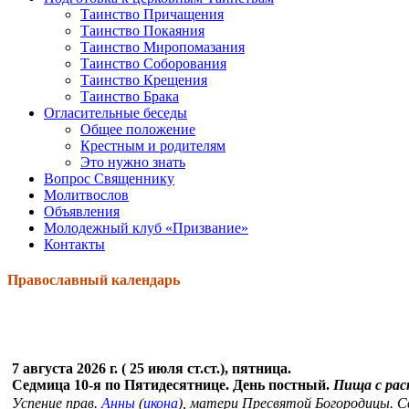
Таинство Причащения
Таинство Покаяния
Таинство Миропомазания
Таинство Соборования
Таинство Крещения
Таинство Брака
Огласительные беседы
Общее положение
Крестным и родителям
Это нужно знать
Вопрос Священнику
Молитвослов
Объявления
Молодежный клуб «Призвание»
Контакты
Православный календарь
7 августа 2026 г. ( 25 июля ст.ст.), пятница.
Седмица 10-я по Пятидесятнице. День постный.
Пища с ра
Успение прав.
Анны
(
икона
), матери Пресвятой Богородицы. 