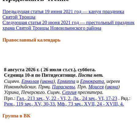
Предыдущая статья
19 июня 2021 год — канун праздника
Святой Троицы
Следующая статья
20 июня 2021 год — престольный праздник
храма Святой Троицы Новоильинского района
Православный календарь
8 августа 2026 г. ( 26 июля ст.ст.), суббота.
Седмица 10-я по Пятидесятнице.
Поста нет.
Сщмчч.
Ермолая
(
икона
),
Ермиппа
и
Ермократа
, иереев
Никомидийских. Прмц.
Параскевы
. Прп.
Моисея
(
икона
)
Угрина, Печерского. Сщмч.
Сергия
пресвитера.
Прп.:
Гал., 213 зач., V, 22 - VI, 2.
Лк., 24 зач., VI, 17-23
. Ряд.:
Рим., 119 зач., XV, 30-33.
Мф., 73 зач., XVII, 24 - XVIII, 4.
Группа в ВК