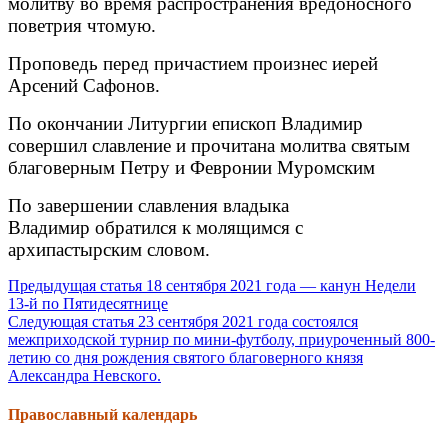
молитву во время распространения вредоносного
поветрия чтомую.
Проповедь перед причастием произнес иерей
Арсений Сафонов.
По окончании Литургии епископ Владимир
совершил славление и прочитана молитва святым
благоверным Петру и Февронии Муромским
По завершении славления владыка
Владимир обратился к молящимся с
архипастырским словом.
Продолжить
Предыдущая статья
18 сентября 2021 года — канун Недели
13-й по Пятидесятнице
чтение
Следующая статья
23 сентября 2021 года состоялся
межприходской турнир по мини-футболу, приуроченный 800-
летию со дня рождения святого благоверного князя
Александра Невского.
Православный календарь