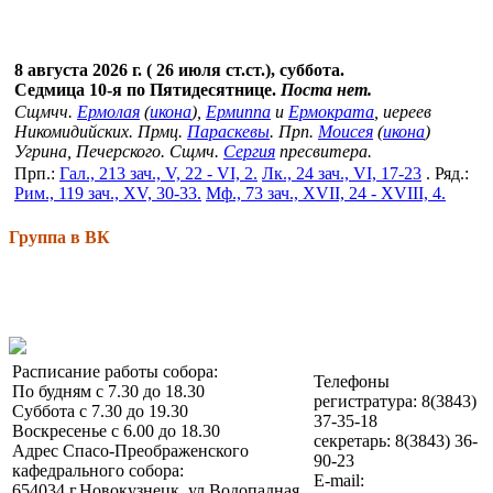
8 августа 2026 г. ( 26 июля ст.ст.), суббота.
Седмица 10-я по Пятидесятнице.
Поста нет.
Сщмчч.
Ермолая
(
икона
),
Ермиппа
и
Ермократа
, иереев
Никомидийских. Прмц.
Параскевы
. Прп.
Моисея
(
икона
)
Угрина, Печерского. Сщмч.
Сергия
пресвитера.
Прп.:
Гал., 213 зач., V, 22 - VI, 2.
Лк., 24 зач., VI, 17-23
. Ряд.:
Рим., 119 зач., XV, 30-33.
Мф., 73 зач., XVII, 24 - XVIII, 4.
Группа в ВК
Расписание работы собора:
Телефоны
По будням с 7.30 до 18.30
регистратура: 8(3843)
Суббота с 7.30 до 19.30
37-35-18
Воскресенье с 6.00 до 18.30
секретарь: 8(3843) 36-
Адрес Спасо-Преображенского
90-23
кафедрального собора:
E-mail:
654034 г.Новокузнецк, ул.Водопадная,