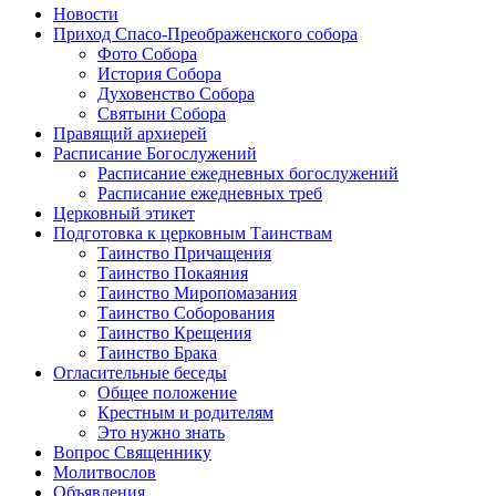
Новости
Приход Спасо-Преображенского собора
Фото Собора
История Собора
Духовенство Собора
Святыни Собора
Правящий архиерей
Расписание Богослужений
Расписание ежедневных богослужений
Расписание ежедневных треб
Церковный этикет
Подготовка к церковным Таинствам
Таинство Причащения
Таинство Покаяния
Таинство Миропомазания
Таинство Соборования
Таинство Крещения
Таинство Брака
Огласительные беседы
Общее положение
Крестным и родителям
Это нужно знать
Вопрос Священнику
Молитвослов
Объявления