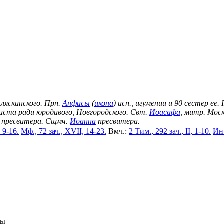
Аляскинского. Прп.
Анфисы
(
икона
) исп., игумении и 90 сестер ее.
риста ради юродивого, Новгородского. Свт.
Иоасафа
, митр. Моск
пресвитера. Сщмч.
Иоанна
пресвитера.
, 9-16.
Мф., 72 зач., XVII, 14-23.
Вмч.:
2 Тим., 292 зач., II, 1-10.
Ин.
ны