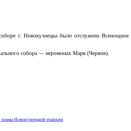
 соборе г. Новокузнецка было отслужено Всенощное
рального собора — иеромонах Марк (Червов).
о храма Новокузнецкой епархии