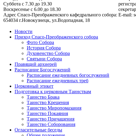
Суббота с 7.30 до 19.30
регистра
Воскресенье с 6.00 до 18.30
секретар
Адрес Спасо-Преображенского кафедрального собора:
E-mail: 
654034 г.Новокузнецк, ул.Водопадная, 18
Новости
Приход Спасо-Преображенского собора
Фото Собора
История Собора
Духовенство Собора
Святыни Собора
Правящий архиерей
Расписание Богослужений
Расписание ежедневных богослужений
Расписание ежедневных треб
Церковный этикет
Подготовка к церковным Таинствам
Таинство Брака
Таинство Крещения
Таинство Миропомазания
Таинство Покаяния
Таинство Причащения
Таинство Соборования
Огласительные беседы
Общее положение