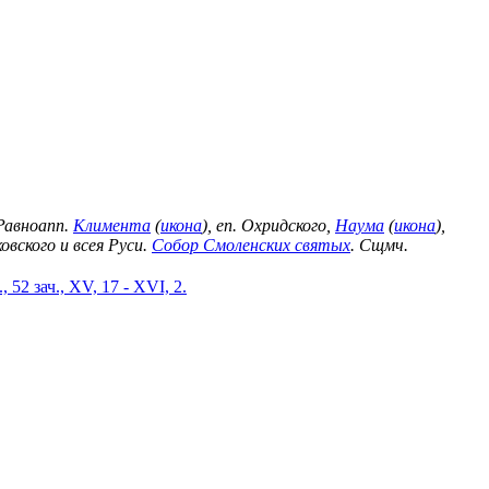
 Равноапп.
Климента
(
икона
), еп. Охридского,
Наума
(
икона
),
овского и всея Руси.
Собор Смоленских святых
. Сщмч.
, 52 зач., XV, 17 - XVI, 2.