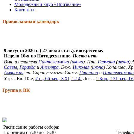
Молодежный клуб «Призвание»
Контакты
Православный календарь
9 августа 2026 г. ( 27 июля ст.ст.), воскресенье.
Неделя 10-я по Пятидесятнице.
Поста нет.
Вмч. и целителя
Пантелеимона
(
икона
). Прп.
Германа
(
икона
) 
Саввы
,
Горазда
и
Ангеляра
. Блж.
Николая
(
икона
) Кочанова, Х
Амвросия
, еп. Сарапульского. Сщмч.
Платона
и
Пантелеимона
Утр. - Ев. 10-е,
Ин., 66 зач., XXI, 1-14.
Лит. -
1 Кор., 131 зач., IV
Группа в ВК
Расписание работы собора:
По будням с 7.30 до 18.30
Телефо