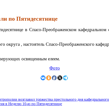
дели по Пятидесятнице
ятидесятнице в Спасо-Преображенском кафедральном
го округа , настоятель Спасо-Преображенского кафед
 верующих освященным елеем.
Фото
митрополии возглавил торжества престольного дня кафедральног
гия в Неделю 10-ю по Пятидесятнице