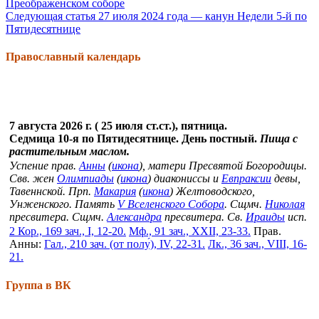
Преображенском соборе
Следующая статья
27 июля 2024 года — канун Недели 5-й по
Пятидесятнице
Православный календарь
7 августа 2026 г. ( 25 июля ст.ст.), пятница.
Седмица 10-я по Пятидесятнице. День постный.
Пища с
растительным маслом.
Успение прав.
Анны
(
икона
), матери Пресвятой Богородицы.
Свв. жен
Олимпиады
(
икона
) диакониссы и
Евпраксии
девы,
Тавеннской. Прп.
Макария
(
икона
) Желтоводского,
Унженского. Память
V Вселенского Собора
. Сщмч.
Николая
пресвитера. Сщмч.
Александра
пресвитера. Св.
Ираиды
исп.
2 Кор., 169 зач., I, 12-20.
Мф., 91 зач., XXII, 23-33.
Прав.
Анны:
Гал., 210 зач. (от полу́), IV, 22-31.
Лк., 36 зач., VIII, 16-
21.
Группа в ВК