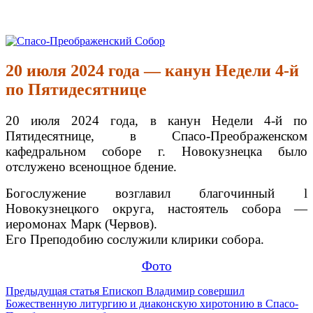
Перейти
к
Спасо-Преображенский Собор
Спасо-Преображенский кафедральный Собор Новокузнецк
содержимому
20 июля 2024 года — канун Недели 4-й
по Пятидесятнице
20 июля 2024 года, в канун Недели 4-й по
Пятидесятнице,
в Спасо-Преображенском
кафедральном соборе г. Новокузнецка было
отслужено всенощное бдение.
Богослужение возглавил благочинный l
Новокузнецкого округа, настоятель собора —
иеромонах Марк (Червов).
Его Преподобию сослужили клирики собора.
Фото
Продолжить
Предыдущая статья
Епископ Владимир совершил
Божественную литургию и диаконскую хиротонию в Спасо-
чтение