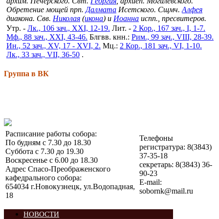
архим. Печерского. Свт.
Георгия
, архиеп. Могилевского.
Обретение мощей прп.
Далмата
Исетского. Сщмч.
Алфея
диакона. Свв.
Николая
(
икона
) и
Иоанна
испп., пресвитеров.
Утр. -
Лк., 106 зач., XXI, 12-19.
Лит. -
2 Кор., 167 зач., I, 1-7.
Мф., 88 зач., XXI, 43-46.
Блгвв. кнн.:
Рим., 99 зач., VIII, 28-39.
Ин., 52 зач., XV, 17 - XVI, 2.
Мц.:
2 Кор., 181 зач., VI, 1-10.
Лк., 33 зач., VII, 36-50
.
Группа в ВК
Расписание работы собора:
Телефоны
По будням с 7.30 до 18.30
регистратура: 8(3843)
Суббота с 7.30 до 19.30
37-35-18
Воскресенье с 6.00 до 18.30
секретарь: 8(3843) 36-
Адрес Спасо-Преображенского
90-23
кафедрального собора:
E-mail:
654034 г.Новокузнецк, ул.Водопадная,
sobornk@mail.ru
18
НОВОСТИ