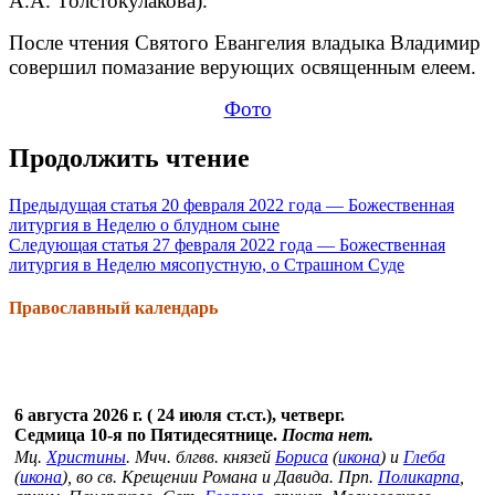
А.А. Толстокулакова).
После чтения Святого Евангелия владыка Владимир
совершил помазание верующих освященным елеем.
Фото
Продолжить чтение
Предыдущая статья
20 февраля 2022 года — Божественная
литургия в Неделю о блудном сыне
Следующая статья
27 февраля 2022 года — Божественная
литургия в Неделю мясопустную, о Страшном Суде
Православный календарь
6 августа 2026 г. ( 24 июля ст.ст.), четверг.
Седмица 10-я по Пятидесятнице.
Поста нет.
Мц.
Христины
. Мчч. блгвв. князей
Бориса
(
икона
) и
Глеба
(
икона
), во св. Крещении Романа и Давида. Прп.
Поликарпа
,