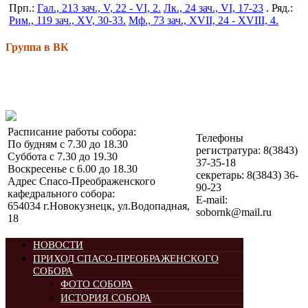
Прп.:
Гал., 213 зач., V, 22 - VI, 2.
Лк., 24 зач., VI, 17-23
. Ряд.:
Рим., 119 зач., XV, 30-33.
Мф., 73 зач., XVII, 24 - XVIII, 4.
Группа в ВК
Расписание работы собора:
Телефоны
По будням с 7.30 до 18.30
регистратура: 8(3843)
Суббота с 7.30 до 19.30
37-35-18
Воскресенье с 6.00 до 18.30
секретарь: 8(3843) 36-
Адрес Спасо-Преображенского
90-23
кафедрального собора:
E-mail:
654034 г.Новокузнецк, ул.Водопадная,
sobornk@mail.ru
18
НОВОСТИ
ПРИХОД СПАСО-ПРЕОБРАЖЕНСКОГО
СОБОРА
ФОТО СОБОРА
ИСТОРИЯ СОБОРА