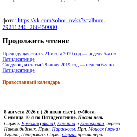
фото:
https://vk.com/sobor_nvkz?z=album-
79211246_266450080
Продолжить чтение
Предыдущая статья
21 июля 2019 год — неделя 5-я по
Пятидесятнице
Следующая статья
28 июля 2019 год — неделя 6-я по
Пятидесятнице
Православный календарь
8 августа 2026 г. ( 26 июля ст.ст.), суббота.
Седмица 10-я по Пятидесятнице.
Поста нет.
Сщмчч.
Ермолая
(
икона
),
Ермиппа
и
Ермократа
, иереев
Никомидийских. Прмц.
Параскевы
. Прп.
Моисея
(
икона
)
Угрина, Печерского. Сщмч.
Сергия
пресвитера.