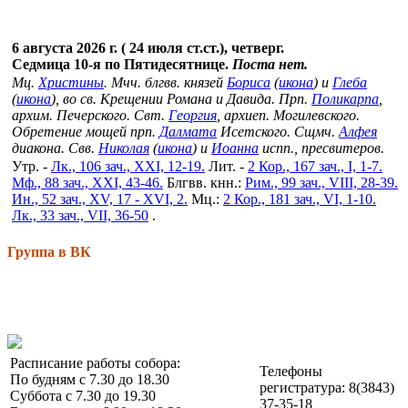
6 августа 2026 г. ( 24 июля ст.ст.), четверг.
Седмица 10-я по Пятидесятнице.
Поста нет.
Мц.
Христины
. Мчч. блгвв. князей
Бориса
(
икона
) и
Глеба
(
икона
), во св. Крещении Романа и Давида. Прп.
Поликарпа
,
архим. Печерского. Свт.
Георгия
, архиеп. Могилевского.
Обретение мощей прп.
Далмата
Исетского. Сщмч.
Алфея
диакона. Свв.
Николая
(
икона
) и
Иоанна
испп., пресвитеров.
Утр. -
Лк., 106 зач., XXI, 12-19.
Лит. -
2 Кор., 167 зач., I, 1-7.
Мф., 88 зач., XXI, 43-46.
Блгвв. кнн.:
Рим., 99 зач., VIII, 28-39.
Ин., 52 зач., XV, 17 - XVI, 2.
Мц.:
2 Кор., 181 зач., VI, 1-10.
Лк., 33 зач., VII, 36-50
.
Группа в ВК
Расписание работы собора:
Телефоны
По будням с 7.30 до 18.30
регистратура: 8(3843)
Суббота с 7.30 до 19.30
37-35-18