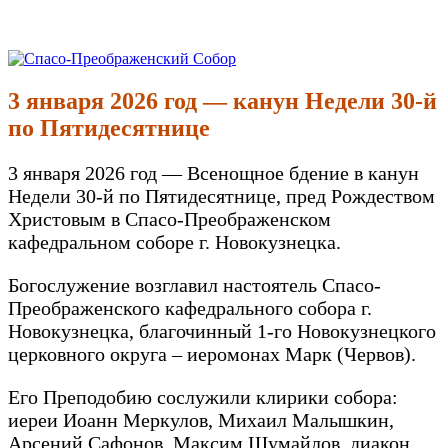
Перейти
к
Спасо-Преображенский Собор
Спасо-Преображенский кафедральный Собор Новокузнецк
содержимому
3 января 2026 год — канун Недели 30-й
по Пятидесятнице
3 января 2026 год — Всенощное бдение в канун
Недели 30-й по Пятидесятнице, пред Рождеством
Христовым в Спасо-Преображенском
кафедральном соборе г. Новокузнецка.
Богослужение возглавил настоятель Спасо-
Преображенского кафедрального собора г.
Новокузнецка, благочинный 1-го Новокузнецкого
церковного округа – иеромонах Марк (Червов).
Его Преподобию сослужили клирики собора:
иереи Иоанн Меркулов, Михаил Малышкин,
Арсений Сафонов, Максим Шумайлов, диакон