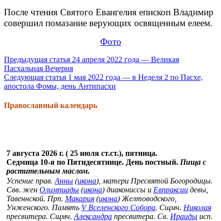
После чтения Святого Евангелия епископ Владимир
совершил помазание верующих освященным елеем.
Фото
Продолжить
Предыдущая статья
24 апреля 2022 года — Великая
Пасхальная Вечерня
чтение
Следующая статья
1 мая 2022 года — в Неделя 2 по Пасхе,
апостола Фомы, день Антипасхи
Православный календарь
7 августа 2026 г. ( 25 июля ст.ст.), пятница.
Седмица 10-я по Пятидесятнице. День постный.
Пища с
растительным маслом.
Успение прав.
Анны
(
икона
), матери Пресвятой Богородицы.
Свв. жен
Олимпиады
(
икона
) диакониссы и
Евпраксии
девы,
Тавеннской. Прп.
Макария
(
икона
) Желтоводского,
Унженского. Память
V Вселенского Собора
. Сщмч.
Николая
пресвитера. Сщмч.
Александра
пресвитера. Св.
Ираиды
исп.