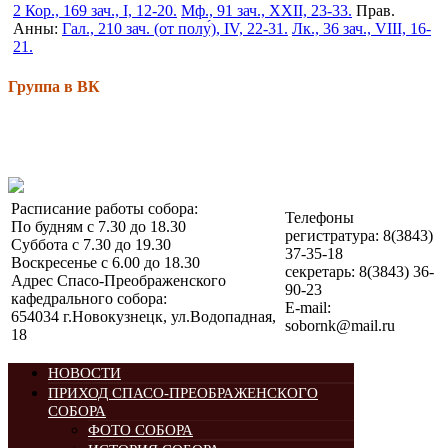
2 Кор., 169 зач., I, 12-20.
Мф., 91 зач., XXII, 23-33.
Прав.
Анны:
Гал., 210 зач. (от полу́), IV, 22-31.
Лк., 36 зач., VIII, 16-
21.
Группа в ВК
Расписание работы собора:
Телефоны
По будням с 7.30 до 18.30
регистратура: 8(3843)
Суббота с 7.30 до 19.30
37-35-18
Воскресенье с 6.00 до 18.30
секретарь: 8(3843) 36-
Адрес Спасо-Преображенского
90-23
кафедрального собора:
E-mail:
654034 г.Новокузнецк, ул.Водопадная,
sobornk@mail.ru
18
НОВОСТИ
ПРИХОД СПАСО-ПРЕОБРАЖЕНСКОГО
СОБОРА
ФОТО СОБОРА