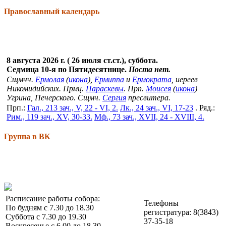
Православный календарь
8 августа 2026 г. ( 26 июля ст.ст.), суббота.
Седмица 10-я по Пятидесятнице.
Поста нет.
Сщмчч.
Ермолая
(
икона
),
Ермиппа
и
Ермократа
, иереев
Никомидийских. Прмц.
Параскевы
. Прп.
Моисея
(
икона
)
Угрина, Печерского. Сщмч.
Сергия
пресвитера.
Прп.:
Гал., 213 зач., V, 22 - VI, 2.
Лк., 24 зач., VI, 17-23
. Ряд.:
Рим., 119 зач., XV, 30-33.
Мф., 73 зач., XVII, 24 - XVIII, 4.
Группа в ВК
Расписание работы собора:
Телефоны
По будням с 7.30 до 18.30
регистратура: 8(3843)
Суббота с 7.30 до 19.30
37-35-18
Воскресенье с 6.00 до 18.30