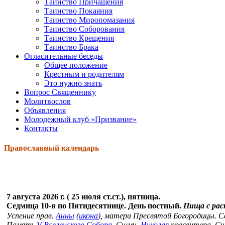
Таинство Причащения
Таинство Покаяния
Таинство Миропомазания
Таинство Соборования
Таинство Крещения
Таинство Брака
Огласительные беседы
Общее положение
Крестным и родителям
Это нужно знать
Вопрос Священнику
Молитвослов
Объявления
Молодежный клуб «Призвание»
Контакты
Православный календарь
7 августа 2026 г. ( 25 июля ст.ст.), пятница.
Седмица 10-я по Пятидесятнице. День постный.
Пища с ра
Успение прав.
Анны
(
икона
), матери Пресвятой Богородицы. 
Память
V Вселенского Собора
. Сщмч.
Николая
пресвитера. С