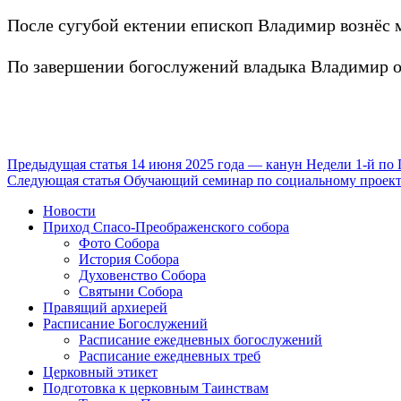
После сугубой ектении епископ Владимир вознёс м
По завершении богослужений владыка Владимир об
Продолжить
Предыдущая статья
14 июня 2025 года — канун Недели 1-й по
Следующая статья
Обучающий семинар по социальному проекти
чтение
Новости
Приход Спасо-Преображенского собора
Фото Собора
История Собора
Духовенство Собора
Святыни Собора
Правящий архиерей
Расписание Богослужений
Расписание ежедневных богослужений
Расписание ежедневных треб
Церковный этикет
Подготовка к церковным Таинствам