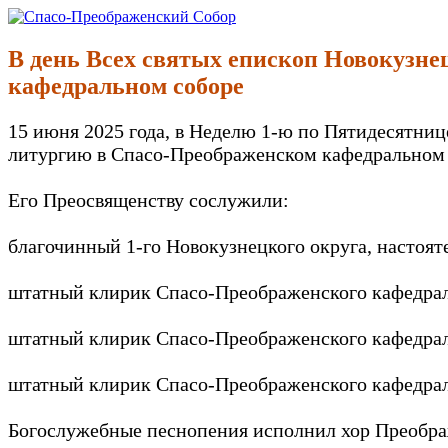
Перейти
к
Спасо-Преображенский Собор
Спасо-Преображенский кафедральный Собор Новокузнецк
содержимому
В день Всех святых епископ Новокузн
кафедральном соборе
15 июня 2025 года, в Неделю 1-ю по Пятидесятни
литургию в Спасо-Преображенском кафедральном с
Его Преосвященству сослужили:
благочинный 1-го Новокузнецкого округа, настоят
штатный клирик Спасо-Преображенского кафедраль
штатный клирик Спасо-Преображенского кафедраль
штатный клирик Спасо-Преображенского кафедраль
Богослужебные песнопения исполнил хор Преображ