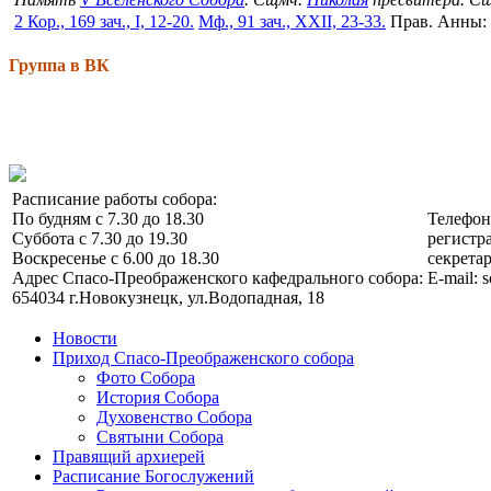
2 Кор., 169 зач., I, 12-20.
Мф., 91 зач., XXII, 23-33.
Прав. Анны:
Группа в ВК
Расписание работы собора:
По будням с 7.30 до 18.30
Телефо
Суббота с 7.30 до 19.30
регистра
Воскресенье с 6.00 до 18.30
секретар
Адрес Спасо-Преображенского кафедрального собора:
E-mail: 
654034 г.Новокузнецк, ул.Водопадная, 18
Новости
Приход Спасо-Преображенского собора
Фото Собора
История Собора
Духовенство Собора
Святыни Собора
Правящий архиерей
Расписание Богослужений