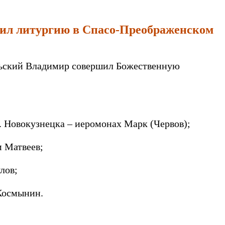
шил литургию в Спасо-Преображенском
ольский Владимир совершил Божественную
. Новокузнецка – иеромонах Марк (Червов);
м Матвеев;
лов;
 Космынин.