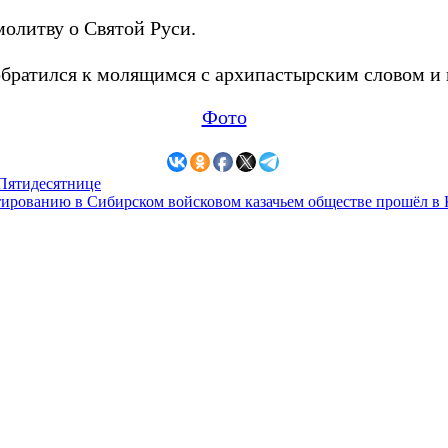
олитву о Святой Руси.
ратился к молящимся с архипастырским словом и п
Фото
 Пятидесятнице
рованию в Сибирском войсковом казачьем обществе прошёл в 