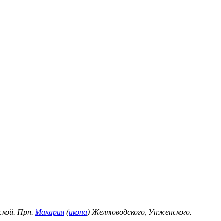
ской. Прп.
Макария
(
икона
) Желтоводского, Унженского.