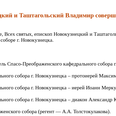
ецкий и Таштагольский Владимир совер
це, Всех святых, епископ Новокузнецкий и Таштаг
оборе г. Новокузнецка.
ель Спасо-Преображенского кафедрального собора г
ного собора г. Новокузнецка – протоиерей Макси
ного собора г. Новокузнецка – иерей Иоанн Мерку
ного собора г. Новокузнецка – диакон Александр
енского собора (регент — А.А. Толстокулакова).