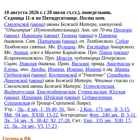
10 августа 2026 г. ( 28 июля ст.ст.), понедельник.
Седмица 11-я по Пятидесятнице.
Поста нет.
Смоленской
(
икона
) иконы Божией Матери, именуемой
"Одигитрия" (Путеводительница). Апп. от 70-ти
Прохора
(
икона
),
Никанора
(
икона
),
Тимона
(
икона
) и
Пармена
диаконов. Свт.
Питирима
(
икона
), еп. Тамбовского.
Собор
Тамбовских святых. Мч.
Иулиана
. Мч.
Евстафия
Анкирского.
Мч.
Акакия
, иже в Милете Карийском. Прп.
Павла
(
икона
)
Ксиропотамского. Прп.
Моисея
, чудотворца Печерского.
Сщмч.
Николая
диакона. Прмч.
Василия
, прмцц.
Анастасии
и
Елены
, мчч.
Арефы
,
Иоанна
,
Иоанна
,
Иоанна
и мц.
Мавры
.
Гребневской
(
икона
),
Костромской
и"Умиление"
Серафимо-
Дивеевской
(
икона
) икон Божией Матери. Чтимые списки со
Смоленской иконы Божией Матери:
Устюженская
,
Выдропусская
,
Христофоровская
,
Супрасльская
,
Югская
(
икона
),
Игрицкая
,
Шуйская
(
икона
),
Седмиезерная
,
Сергиевская
(в Троице-Сергиевой Лавре).
Утр. -
Лк., 4 зач., I, 39-49, 56.
Лит. -
2 Кор., 171 зач., II, 3-15.
Мф., 94 зач., XXIII, 13-22.
Богородицы:
Флп., 240 зач., II, 5-11.
Лк., 54 зач., X, 38-42; XI, 27-28.
Свт.:
Евр., 335 зач., XIII, 17-
21.
Лк., 24 зач., VI, 17-23
.
Группа в ВК