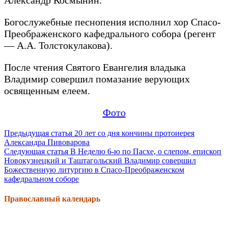
Богослужебные песнопения исполнил хор Спасо-
Преображенского кафедрального собора (регент
— А.А. Толстокулакова).
После чтения Святого Евангелия владыка
Владимир совершил помазание верующих
освященным елеем.
Фото
Продолжить
Предыдущая статья
20 лет со дня кончины протоиерея
Александра Пивоварова
чтение
Следующая статья
В Неделю 6-ю по Пасхе, о слепом, епископ
Новокузнецкий и Таштагольский Владимир совершил
Божественную литургию в Спасо-Преображенском
кафедральном соборе
Православный календарь