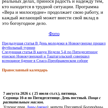
реальных делах, принося радость и надежду тем,
кто находится в трудной ситуации. Программа
«Вера и милосердие» продолжает свою работу, и
каждый желающий может внести свой вклад в
это богоугодное дело.
Фото
Продолжить
Предыдущая статья
В День молодежи в Новокузнецке прошел
футбольный турнир
чтение
Следующая статья
В канун Недели 5-й по Пятидесятнице
епископ Новокузнецкий и Таштагольский совершил
всенощное бдение в Спасо-Преображенском соборе
Православный календарь
7 августа 2026 г. ( 25 июля ст.ст.), пятница.
Седмица 10-я по Пятидесятнице. День постный.
Пища с
растительным маслом.
Успение прав.
Анны
(
икона
), матери Пресвятой Богородицы.