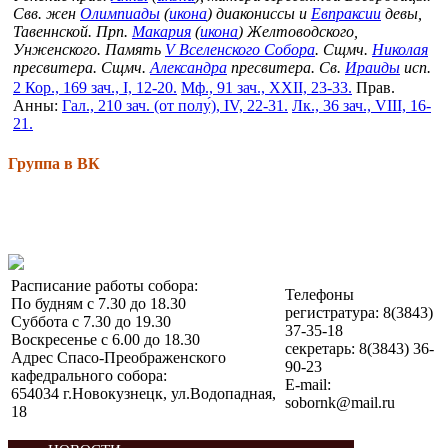
Свв. жен
Олимпиады
(
икона
) диакониссы и
Евпраксии
девы,
Тавеннской. Прп.
Макария
(
икона
) Желтоводского,
Унженского. Память
V Вселенского Собора
. Сщмч.
Николая
пресвитера. Сщмч.
Александра
пресвитера. Св.
Ираиды
исп.
2 Кор., 169 зач., I, 12-20.
Мф., 91 зач., XXII, 23-33.
Прав.
Анны:
Гал., 210 зач. (от полу́), IV, 22-31.
Лк., 36 зач., VIII, 16-
21.
Группа в ВК
Расписание работы собора:
Телефоны
По будням с 7.30 до 18.30
регистратура: 8(3843)
Суббота с 7.30 до 19.30
37-35-18
Воскресенье с 6.00 до 18.30
секретарь: 8(3843) 36-
Адрес Спасо-Преображенского
90-23
кафедрального собора:
E-mail:
654034 г.Новокузнецк, ул.Водопадная,
sobornk@mail.ru
18