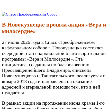
Перейти
к
Спасо-Преображенский Собор
Спасо-Преображенский кафедральный Собор Новокузнецк
содержимому
В Новокузнецке прошла акция «Вера и
милосердие»
27 июня 2026 года в Спасо-Преображенском
кафедральном соборе г. Новокузнецка состоялся
очередной этап епархиальной благотворительной
программы «Вера и Милосердие». Эта
инициатива, созданная по благословению
Преосвященнейшего Владимира, епископа
Новокузнецкого и Таштагольского, реализуется с
января 2018 года и направлена на оказание
адресной материальной помощи тем, кто в ней
нуждается.
В рамках акции на протяжении июня храмы 1-го
Новокузнецкого благочиния осуществляли сбор