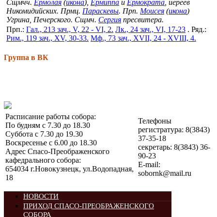
Сщмчч.
Ермолая
(
икона
),
Ермиппа
и
Ермократа
, иереев
Никомидийских. Прмц.
Параскевы
. Прп.
Моисея
(
икона
)
Угрина, Печерского. Сщмч.
Сергия
пресвитера.
Прп.:
Гал., 213 зач., V, 22 - VI, 2.
Лк., 24 зач., VI, 17-23
. Ряд.:
Рим., 119 зач., XV, 30-33.
Мф., 73 зач., XVII, 24 - XVIII, 4.
Группа в ВК
Расписание работы собора:
Телефоны
По будням с 7.30 до 18.30
регистратура: 8(3843)
Суббота с 7.30 до 19.30
37-35-18
Воскресенье с 6.00 до 18.30
секретарь: 8(3843) 36-
Адрес Спасо-Преображенского
90-23
кафедрального собора:
E-mail:
654034 г.Новокузнецк, ул.Водопадная,
sobornk@mail.ru
18
НОВОСТИ
ПРИХОД СПАСО-ПРЕОБРАЖЕНСКОГО
СОБОРА