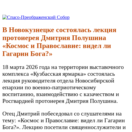
Перейти
к
Спасо-Преображенский Собор
Спасо-Преображенский кафедральный Собор Новокузнецк
содержимому
В Новокузнецке состоялась лекция
протоиерея Дмитрия Полушина
«Космос и Православие: видел ли
Гагарин Бога?»
18 марта 2026 года на территории выставочного
комплекса «Кузбасская ярмарка» состоялась
лекция руководителя отдела Новосибирской
епархии по военно-патриотическому
воспитанию, взаимодействию с казачеством и
Росгвардией протоиерея Дмитрия Полушина.
Отец Дмитрий побеседовал со слушателями на
тему: «Космос и Православие: видел ли Гагарин
Бога?». Лекцию посетили священнослужители и