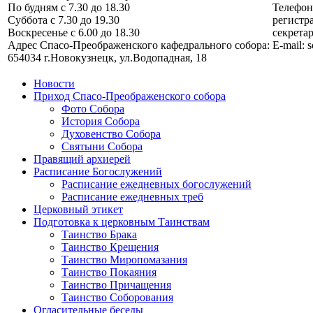
По будням с 7.30 до 18.30
Телефо
Суббота с 7.30 до 19.30
регистра
Воскресенье с 6.00 до 18.30
секретар
Адрес Спасо-Преображенского кафедрального собора:
E-mail: 
654034 г.Новокузнецк, ул.Водопадная, 18
Новости
Приход Спасо-Преображенского собора
Фото Собора
История Собора
Духовенство Собора
Святыни Собора
Правящий архиерей
Расписание Богослужений
Расписание ежедневных богослужений
Расписание ежедневных треб
Церковный этикет
Подготовка к церковным Таинствам
Таинство Брака
Таинство Крещения
Таинство Миропомазания
Таинство Покаяния
Таинство Причащения
Таинство Соборования
Огласительные беседы