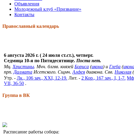
Объявления
Молодежный клуб «Призвание»
Контакты
Православный календарь
6 августа 2026 г. ( 24 июля ст.ст.), четверг.
Седмица 10-я по Пятидесятнице.
Поста нет.
Мц.
Христины
. Мчч. блгвв. князей
Бориса
(
икона
) и
Глеба
(
икон
прп.
Далмата
Исетского. Сщмч.
Алфея
диакона. Свв.
Николая
(
Утр. -
Лк., 106 зач., XXI, 12-19.
Лит. -
2 Кор., 167 зач., I, 1-7.
Мф.
VII, 36-50
.
Группа в ВК
Расписание работы собора: