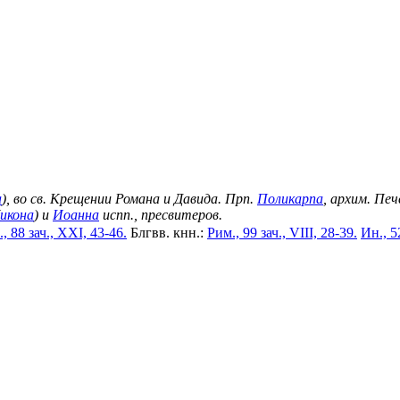
а
), во св. Крещении Романа и Давида. Прп.
Поликарпа
, архим. Пе
икона
) и
Иоанна
испп., пресвитеров.
, 88 зач., XXI, 43-46.
Блгвв. кнн.:
Рим., 99 зач., VIII, 28-39.
Ин., 5