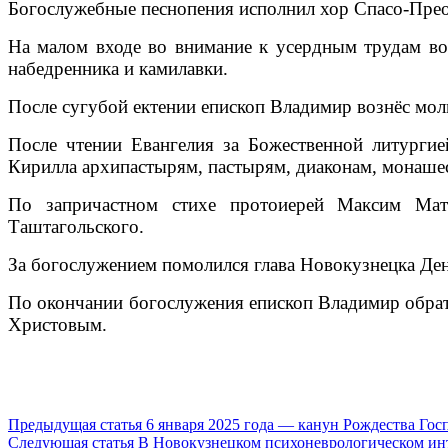
Богослужебные песнопения исполнил хор Спасо-Прео
На малом входе во внимание к усердным трудам во
набедренника и камилавки.
После сугубой ектении епископ Владимир вознёс мол
После чтении Евангелия за Божественной литургие
Кирилла архипастырям, пастырям, диаконам, монаше
По запричастном стихе протоиерей Максим Матв
Таштагольского.
За богослужением помолился глава Новокузнецка Де
По окончании богослужения епископ Владимир обрат
Христовым.
Продолжить
Предыдущая статья
6 января 2025 года — канун Рождества Гос
Следующая статья
В Новокузнецком психоневрологическом ин