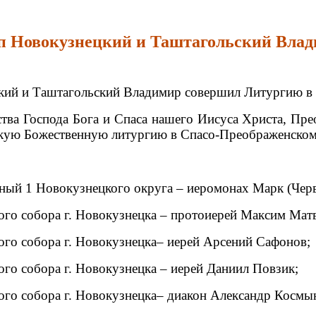
оп Новокузнецкий и Таштагольский Влад
цкий и Таштагольский Владимир совершил Литургию в
ества Господа Бога и Спаса нашего Иисуса Христа, 
кую Божественную литургию в Спасо-Преображенском 
ный 1 Новокузнецкого округа – иеромонах Марк (Черв
го собора г. Новокузнецка – протоиерей Максим Матв
го собора г. Новокузнецка– иерей Арсений Сафонов;
го собора г. Новокузнецка – иерей Даниил Повзик;
го собора г. Новокузнецка– диакон Александр Космы