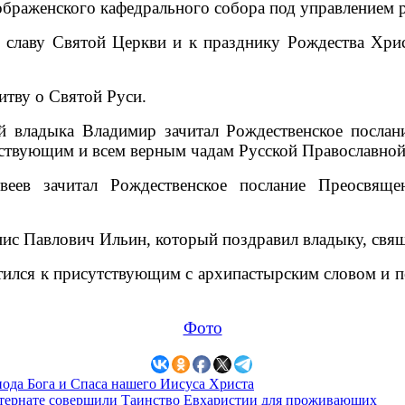
браженского кафедрального собора под управлением р
 славу Святой Церкви и к празднику Рождества Хри
итву о Святой Руси.
й владыка Владимир зачитал Рождественское посла
ствующим и всем верным чадам Русской Православной
еев зачитал Рождественское послание Преосвяще
нис Павлович Ильин, который поздравил владыку, свя
ился к присутствующим с архипастырским словом и п
Фото
пода Бога и Спаса нашего Иисуса Христа
тернате совершили Таинство Евхаристии для проживающих