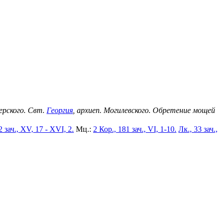
черского. Свт.
Георгия
, архиеп. Могилевского. Обретение мощей
2 зач., XV, 17 - XVI, 2.
Мц.:
2 Кор., 181 зач., VI, 1-10.
Лк., 33 зач.,