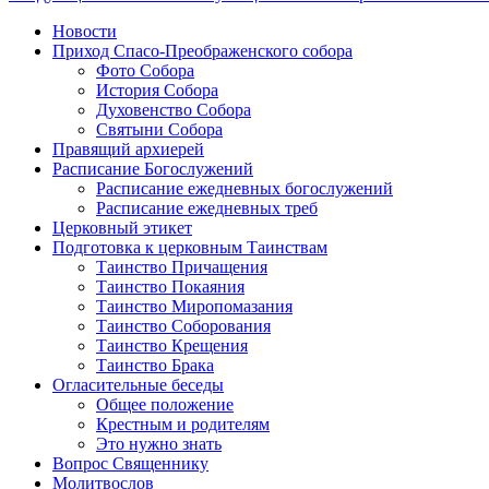
чтение
Новости
Приход Спасо-Преображенского собора
Фото Собора
История Собора
Духовенство Собора
Святыни Собора
Правящий архиерей
Расписание Богослужений
Расписание ежедневных богослужений
Расписание ежедневных треб
Церковный этикет
Подготовка к церковным Таинствам
Таинство Причащения
Таинство Покаяния
Таинство Миропомазания
Таинство Соборования
Таинство Крещения
Таинство Брака
Огласительные беседы
Общее положение
Крестным и родителям
Это нужно знать
Вопрос Священнику
Молитвослов