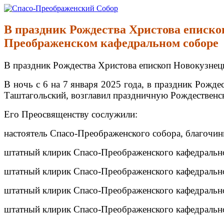
Перейти
к
Спасо-Преображенский Собор
Спасо-Преображенский кафедральный Собор Новокузнецк
содержимому
В праздник Рождества Христова еписк
Преображенском кафедральном соборе
В праздник Рождества Христова епископ Новокузне
В ночь с 6 на 7 января 2025 года, в праздник Рожд
Таштагольский, возглавил праздничную Рождественс
Его Преосвященству сослужили:
настоятель Спасо-Преображенского собора, благочин
штатный клирик Спасо-Преображенского кафедрально
штатный клирик Спасо-Преображенского кафедрально
штатный клирик Спасо-Преображенского кафедрально
штатный клирик Спасо-Преображенского кафедрально