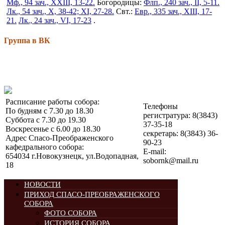
Мф., 94 зач., XXIII, 13-22.
Богородицы:
Флп., 240 зач., II, 5-11.
Лк., 54 зач., X, 38-42; XI, 27-28.
Свт.:
Евр., 335 зач., XIII, 17-
21.
Лк., 24 зач., VI, 17-23
.
Группа в ВК
Расписание работы собора:
Телефоны
По будням с 7.30 до 18.30
регистратура: 8(3843)
Суббота с 7.30 до 19.30
37-35-18
Воскресенье с 6.00 до 18.30
секретарь: 8(3843) 36-
Адрес Спасо-Преображенского
90-23
кафедрального собора:
E-mail:
654034 г.Новокузнецк, ул.Водопадная,
sobornk@mail.ru
18
НОВОСТИ
ПРИХОД СПАСО-ПРЕОБРАЖЕНСКОГО
СОБОРА
ФОТО СОБОРА
ИСТОРИЯ СОБОРА