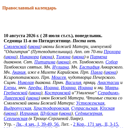
Православный календарь
10 августа 2026 г. ( 28 июля ст.ст.), понедельник.
Седмица 11-я по Пятидесятнице.
Поста нет.
Смоленской
(
икона
) иконы Божией Матери, именуемой
"Одигитрия" (Путеводительница). Апп. от 70-ти
Прохора
(
икона
),
Никанора
(
икона
),
Тимона
(
икона
) и
Пармена
диаконов. Свт.
Питирима
(
икона
), еп. Тамбовского.
Собор
Тамбовских святых. Мч.
Иулиана
. Мч.
Евстафия
Анкирского.
Мч.
Акакия
, иже в Милете Карийском. Прп.
Павла
(
икона
)
Ксиропотамского. Прп.
Моисея
, чудотворца Печерского.
Сщмч.
Николая
диакона. Прмч.
Василия
, прмцц.
Анастасии
и
Елены
, мчч.
Арефы
,
Иоанна
,
Иоанна
,
Иоанна
и мц.
Мавры
.
Гребневской
(
икона
),
Костромской
и"Умиление"
Серафимо-
Дивеевской
(
икона
) икон Божией Матери. Чтимые списки со
Смоленской иконы Божией Матери:
Устюженская
,
Выдропусская
,
Христофоровская
,
Супрасльская
,
Югская
(
икона
),
Игрицкая
,
Шуйская
(
икона
),
Седмиезерная
,
Сергиевская
(в Троице-Сергиевой Лавре).
Утр. -
Лк., 4 зач., I, 39-49, 56.
Лит. -
2 Кор., 171 зач., II, 3-15.