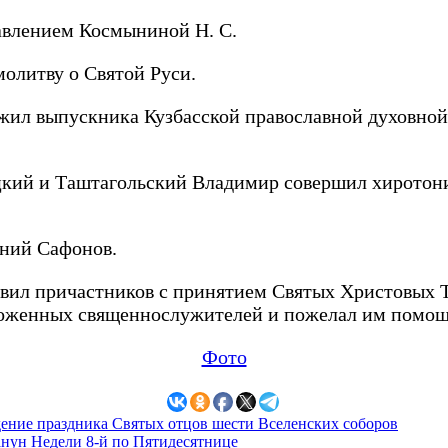
авлением Космыниной Н. С.
олитву о Святой Руси.
жил выпускника Кузбасской православной духовной
цкий и Таштагольский Владимир совершил хиротон
ений Сафонов.
вил причастников с принятием Святых Христовых Т
оложенных священнослужителей и пожелал им помо
Фото
ние праздника Святых отцов шести Вселенских соборов
анун Недели 8-й по Пятидесятнице