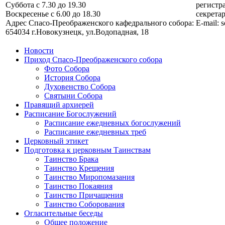
Суббота с 7.30 до 19.30
регистра
Воскресенье с 6.00 до 18.30
секретар
Адрес Спасо-Преображенского кафедрального собора:
E-mail: 
654034 г.Новокузнецк, ул.Водопадная, 18
Новости
Приход Спасо-Преображенского собора
Фото Собора
История Собора
Духовенство Собора
Святыни Собора
Правящий архиерей
Расписание Богослужений
Расписание ежедневных богослужений
Расписание ежедневных треб
Церковный этикет
Подготовка к церковным Таинствам
Таинство Брака
Таинство Крещения
Таинство Миропомазания
Таинство Покаяния
Таинство Причащения
Таинство Соборования
Огласительные беседы
Общее положение