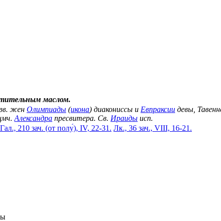
стительным маслом.
Свв. жен
Олимпиады
(
икона
) диакониссы и
Евпраксии
девы, Тавенн
щмч.
Александра
пресвитера. Св.
Ираиды
исп.
Гал., 210 зач. (от полу́), IV, 22-31.
Лк., 36 зач., VIII, 16-21.
ны