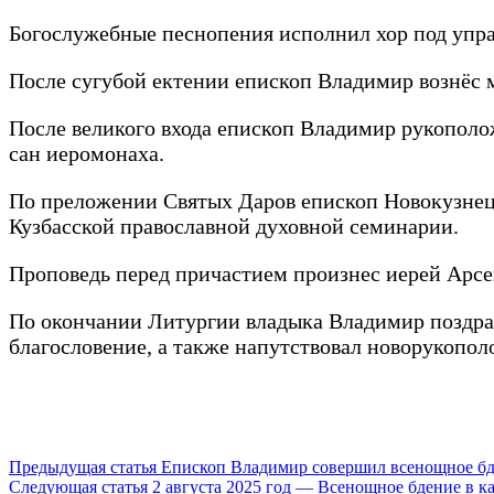
Богослужебные песнопения исполнил хор под упр
После сугубой ектении епископ Владимир вознёс м
После великого входа епископ Владимир рукополо
сан иеромонаха.
По преложении Святых Даров епископ Новокузне
Кузбасской православной духовной семинарии.
Проповедь перед причастием произнес иерей Арс
По окончании Литургии владыка Владимир поздра
благословение, а также напутствовал новорукоп
Продолжить
Предыдущая статья
Епископ Владимир совершил всенощное бде
Следующая статья
2 августа 2025 год — Всенощное бдение в к