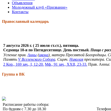
Объявления
Молодежный клуб «Призвание»
Контакты
Православный календарь
7 августа 2026 г. ( 25 июля ст.ст.), пятница.
Седмица 10-я по Пятидесятнице. День постный.
Пища с ра
Успение прав.
Анны
(
икона
), матери Пресвятой Богородицы. 
Память
V Вселенского Собора
. Сщмч.
Николая
пресвитера. С
2 Кор., 169 зач., I, 12-20.
Мф., 91 зач., XXII, 23-33.
Прав. Анны:
Группа в ВК
Расписание работы собора:
По будням с 7.30 до 18.30
Телефо