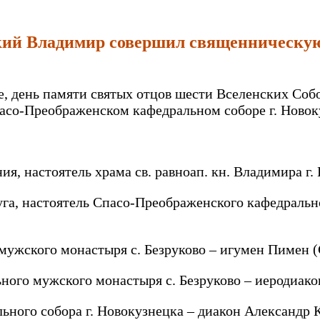
ий Владимир совершил священническую
це, день памяти святых отцов шести Вселенских Со
со-Преображенском кафедральном соборе г. Новок
ия, настоятель храма св. равноап. кн. Владимира 
уга, настоятель Спасо-Преображенского кафедральн
мужского монастыря с. Безруково – игумен Пимен 
ого мужского монастыря с. Безруково – иеродиако
ного собора г. Новокузнецка – диакон Александр