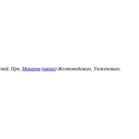
ской. Прп.
Макария
(
икона
) Желтоводского, Унженского.