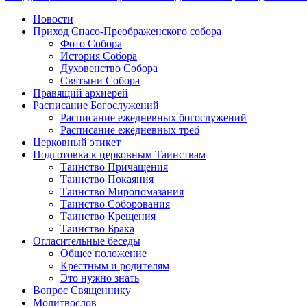
чтение
Новости
Приход Спасо-Преображенского собора
Фото Собора
История Собора
Духовенство Собора
Святыни Собора
Правящий архиерей
Расписание Богослужений
Расписание ежедневных богослужений
Расписание ежедневных треб
Церковный этикет
Подготовка к церковным Таинствам
Таинство Причащения
Таинство Покаяния
Таинство Миропомазания
Таинство Соборования
Таинство Крещения
Таинство Брака
Огласительные беседы
Общее положение
Крестным и родителям
Это нужно знать
Вопрос Священнику
Молитвослов