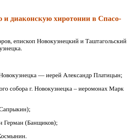
 и диаконскую хиротонии в Спасо-
боров, епископ Новокузнецкий и Таштагольский
узнецка.
г. Новокузнецка — иерей Александр Платицын;
ого собора г. Новокузнецка – иеромонах Марк
(Сапрыкин);
н Герман (Банщиков);
 Космынин.