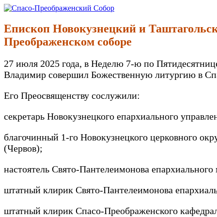
Перейти
к
Спасо-Преображенский Собор
Спасо-Преображенский кафедральный Собор Новокузнецк
содержимому
Епископ Новокузнецкий и Таштагольск
Преображенском соборе
27 июля 2025 года, в Неделю 7-ю по Пятидесятни
Владимир совершил Божественную литургию в Спа
Его Преосвященству сослужили:
секретарь Новокузнецкого епархиального управлен
благочинный 1-го Новокузнецкого церковного окр
(Червов);
настоятель Свято-Пантелеимонова епархиального 
штатный клирик Свято-Пантелеимонова епархиальн
штатный клирик Спасо-Преображенского кафедраль