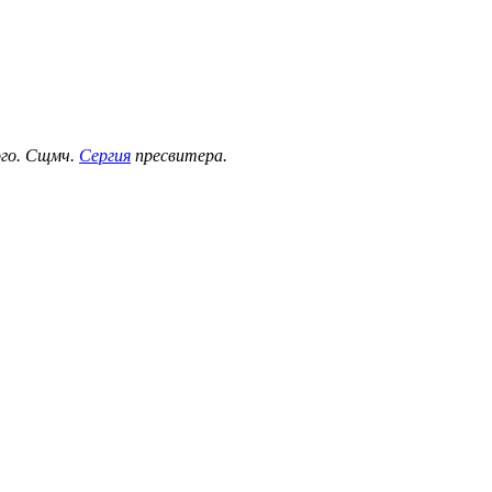
ого. Сщмч.
Сергия
пресвитера.