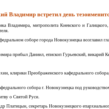
ий Владимир встретил день тезоименит
ника Владимира, митрополита Киевского и Галицкого
теля.
едральном соборе города Новокузнецка возглавил гл
имира прибыл Даниил, епископ Гурьевский, викарий К
хии, клирики Преображенского кафедрального собора,
федрального собора г. Новокузнецка под руководством
итву о Святой Руси.
р Платицын, секретарь Новокузнецкого епархиального 