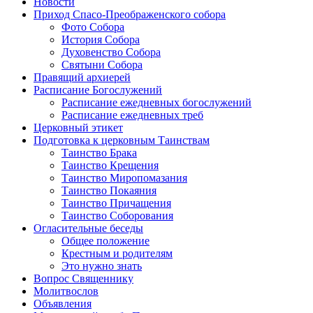
Новости
Приход Спасо-Преображенского собора
Фото Собора
История Собора
Духовенство Собора
Святыни Собора
Правящий архиерей
Расписание Богослужений
Расписание ежедневных богослужений
Расписание ежедневных треб
Церковный этикет
Подготовка к церковным Таинствам
Таинство Брака
Таинство Крещения
Таинство Миропомазания
Таинство Покаяния
Таинство Причащения
Таинство Соборования
Огласительные беседы
Общее положение
Крестным и родителям
Это нужно знать
Вопрос Священнику
Молитвослов
Объявления