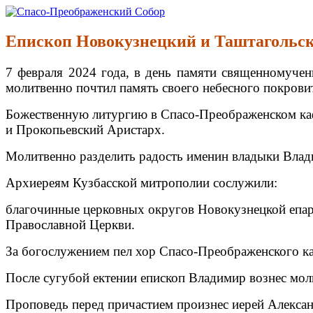
Перейти
к
Спасо-Преображенский Собор
Спасо-Преображенский кафедральный Собор Новокузнецк
содержимому
Епископ Новокузнецкий и Таштагольск
7 февраля 2024 года, в день памяти священномуче
молитвенно почтил память своего небесного покрови
Божественную литургию в Спасо-Преображенском каф
и Прокопьевский Аристарх.
Молитвенно разделить радость именин владыки Влад
Архиереям Кузбасской митрополии сослужили:
благочинные церковных округов Новокузнецкой епар
Православной Церкви.
За богослужением пел хор Спасо-Преображенского ка
После сугубой ектении епископ Владимир вознес мол
Проповедь перед причастием произнес иерей Александ