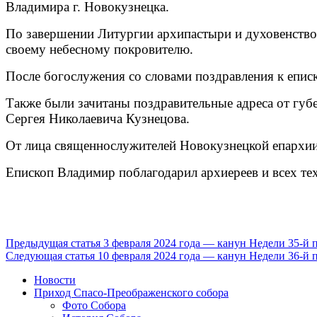
Владимира г. Новокузнецка.
По завершении Литургии архипастыри и духовенство
своему небесному покровителю.
После богослужения со словами поздравления к епис
Также были зачитаны поздравительные адреса от губ
Сергея Николаевича Кузнецова.
От лица священнослужителей Новокузнецкой епархии
Епископ Владимир поблагодарил архиереев и всех тех
Продолжить
Предыдущая статья
3 февраля 2024 года — канун Недели 35-й 
Следующая статья
10 февраля 2024 года — канун Недели 36-й 
чтение
Новости
Приход Спасо-Преображенского собора
Фото Собора