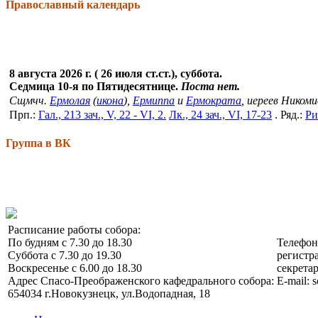
Православный календарь
8 августа 2026 г. ( 26 июля ст.ст.), суббота.
Седмица 10-я по Пятидесятнице.
Поста нет.
Сщмчч.
Ермолая
(
икона
),
Ермиппа
и
Ермократа
, иереев Ником
Прп.:
Гал., 213 зач., V, 22 - VI, 2.
Лк., 24 зач., VI, 17-23
. Ряд.:
Ри
Группа в ВК
Расписание работы собора:
По будням с 7.30 до 18.30
Телефо
Суббота с 7.30 до 19.30
регистра
Воскресенье с 6.00 до 18.30
секретар
Адрес Спасо-Преображенского кафедрального собора:
E-mail: 
654034 г.Новокузнецк, ул.Водопадная, 18