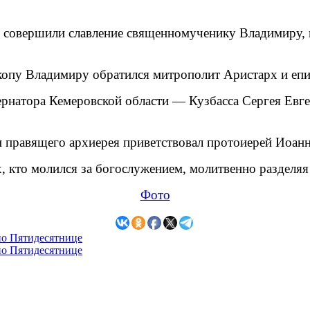
 совершили славление священномученику Владимиру, 
копу Владимиру обратился митрополит Аристарх и епи
ернатора Кемеровской области — Кузбасса Сергея Евг
 правящего архиерея приветствовал протоиерей Иоанн
, кто молился за богослужением, молитвенно разделяя 
Фото
по Пятидесятнице
по Пятидесятнице