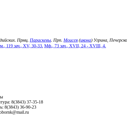
идийских. Прмц.
Параскевы
. Прп.
Моисея
(
икона
) Угрина, Печерск
м., 119 зач., XV, 30-33.
Мф., 73 зач., XVII, 24 - XVIII, 4.
ны
тура: 8(3843) 37-35-18
ь: 8(3843) 36-90-23
sobornk@mail.ru