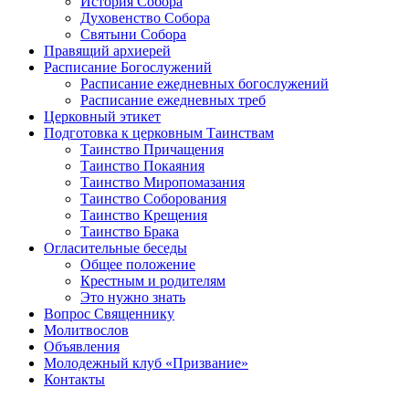
История Собора
Духовенство Собора
Святыни Собора
Правящий архиерей
Расписание Богослужений
Расписание ежедневных богослужений
Расписание ежедневных треб
Церковный этикет
Подготовка к церковным Таинствам
Таинство Причащения
Таинство Покаяния
Таинство Миропомазания
Таинство Соборования
Таинство Крещения
Таинство Брака
Огласительные беседы
Общее положение
Крестным и родителям
Это нужно знать
Вопрос Священнику
Молитвослов
Объявления
Молодежный клуб «Призвание»
Контакты