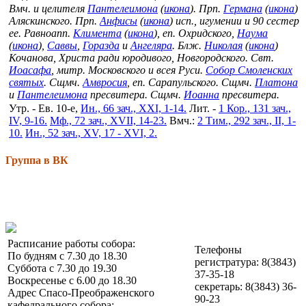
Вмч. и целителя
Пантелеимона
(
икона
). Прп.
Германа
(
икона
)
Аляскинского. Прп.
Анфисы
(
икона
) исп., игумении и 90 сестер
ее. Равноапп.
Климента
(
икона
), еп. Охридского,
Наума
(
икона
),
Саввы
,
Горазда
и
Ангеляра
. Блж.
Николая
(
икона
)
Кочанова, Христа ради юродивого, Новгородского. Свт.
Иоасафа
, митр. Московского и всея Руси.
Собор Смоленских
святых
. Сщмч.
Амвросия
, еп. Сарапульского. Сщмч.
Платона
и
Пантелеимона
пресвитера. Сщмч.
Иоанна
пресвитера.
Утр. - Ев. 10-е,
Ин., 66 зач., XXI, 1-14.
Лит. -
1 Кор., 131 зач.,
IV, 9-16.
Мф., 72 зач., XVII, 14-23.
Вмч.:
2 Тим., 292 зач., II, 1-
10.
Ин., 52 зач., XV, 17 - XVI, 2.
Группа в ВК
Расписание работы собора:
Телефоны
По будням с 7.30 до 18.30
регистратура: 8(3843)
Суббота с 7.30 до 19.30
37-35-18
Воскресенье с 6.00 до 18.30
секретарь: 8(3843) 36-
Адрес Спасо-Преображенского
90-23
кафедрального собора: