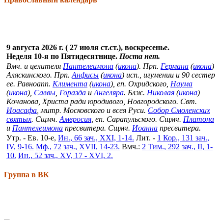
9 августа 2026 г. ( 27 июля ст.ст.), воскресенье.
Неделя 10-я по Пятидесятнице.
Поста нет.
Вмч. и целителя
Пантелеимона
(
икона
). Прп.
Германа
(
икона
)
Аляскинского. Прп.
Анфисы
(
икона
) исп., игумении и 90 сестер
ее. Равноапп.
Климента
(
икона
), еп. Охридского,
Наума
(
икона
),
Саввы
,
Горазда
и
Ангеляра
. Блж.
Николая
(
икона
)
Кочанова, Христа ради юродивого, Новгородского. Свт.
Иоасафа
, митр. Московского и всея Руси.
Собор Смоленских
святых
. Сщмч.
Амвросия
, еп. Сарапульского. Сщмч.
Платона
и
Пантелеимона
пресвитера. Сщмч.
Иоанна
пресвитера.
Утр. - Ев. 10-е,
Ин., 66 зач., XXI, 1-14.
Лит. -
1 Кор., 131 зач.,
IV, 9-16.
Мф., 72 зач., XVII, 14-23.
Вмч.:
2 Тим., 292 зач., II, 1-
10.
Ин., 52 зач., XV, 17 - XVI, 2.
Группа в ВК