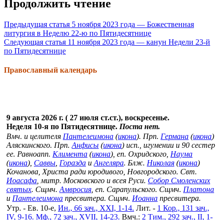
Продолжить чтение
Предыдущая статья
5 ноября 2023 года — Божественная
литургия в Неделю 22-ю по Пятидесятнице
Следующая статья
11 ноября 2023 года — канун Недели 23-й
по Пятидесятнице
Православный календарь
9 августа 2026 г. ( 27 июля ст.ст.), воскресенье.
Неделя 10-я по Пятидесятнице.
Поста нет.
Вмч. и целителя
Пантелеимона
(
икона
). Прп.
Германа
(
икона
)
Аляскинского. Прп.
Анфисы
(
икона
) исп., игумении и 90 сестер
ее. Равноапп.
Климента
(
икона
), еп. Охридского,
Наума
(
икона
),
Саввы
,
Горазда
и
Ангеляра
. Блж.
Николая
(
икона
)
Кочанова, Христа ради юродивого, Новгородского. Свт.
Иоасафа
, митр. Московского и всея Руси.
Собор Смоленских
святых
. Сщмч.
Амвросия
, еп. Сарапульского. Сщмч.
Платона
и
Пантелеимона
пресвитера. Сщмч.
Иоанна
пресвитера.
Утр. - Ев. 10-е,
Ин., 66 зач., XXI, 1-14.
Лит. -
1 Кор., 131 зач.,
IV, 9-16.
Мф., 72 зач., XVII, 14-23.
Вмч.:
2 Тим., 292 зач., II, 1-