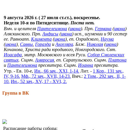
9 августа 2026 г. ( 27 июля ст.ст.), воскресенье.
Неделя 10-я по Пятидесятнице.
Поста нет.
Вмч. и целителя
Пантелеимона
(
икона
). Прп.
Германа
(
икона
)
Аляскинского. Прп.
Анфисы
(
икона
) исп., игумении и 90 сестер
ее. Равноапп.
Климента
(
икона
), еп. Охридского,
Наума
(
икона
),
Саввы
,
Горазда
и
Ангеляра
. Блж.
Николая
(
икона
)
Кочанова, Христа ради юродивого, Новгородского. Свт.
Иоасафа
, митр. Московского и всея Руси.
Собор Смоленских
святых
. Сщмч.
Амвросия
, еп. Сарапульского. Сщмч.
Платона
и
Пантелеимона
пресвитера. Сщмч.
Иоанна
пресвитера.
Утр. - Ев. 10-е,
Ин., 66 зач., XXI, 1-14.
Лит. -
1 Кор., 131 зач.,
IV, 9-16.
Мф., 72 зач., XVII, 14-23.
Вмч.:
2 Тим., 292 зач., II, 1-
10.
Ин., 52 зач., XV, 17 - XVI, 2.
Группа в ВК
Расписание работы собора: