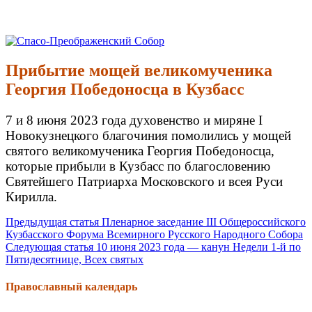
Перейти
к
Спасо-Преображенский Собор
Спасо-Преображенский кафедральный Собор Новокузнецк
содержимому
Прибытие мощей великомученика
Георгия Победоносца в Кузбасс
7 и 8 июня 2023 года духовенство и миряне I
Новокузнецкого благочиния помолились у мощей
святого великомученика Георгия Победоносца,
которые прибыли в Кузбасс по благословению
Святейшего Патриарха Московского и всея Руси
Кирилла.
Продолжить
Предыдущая статья
Пленарное заседание III Общероссийского
Кузбасского Форума Всемирного Русского Народного Собора
чтение
Следующая статья
10 июня 2023 года — канун Недели 1-й по
Пятидесятнице, Всех святых
Православный календарь