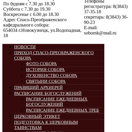
Телефоны
По будням с 7.30 до 18.30
регистратура: 8(3843)
Суббота с 7.30 до 19.30
37-35-18
Воскресенье с 6.00 до 18.30
секретарь: 8(3843) 36-
Адрес Спасо-Преображенского
90-23
кафедрального собора:
E-mail:
654034 г.Новокузнецк, ул.Водопадная,
sobornk@mail.ru
18
НОВОСТИ
ПРИХОД СПАСО-ПРЕОБРАЖЕНСКОГО
СОБОРА
ФОТО СОБОРА
ИСТОРИЯ СОБОРА
ДУХОВЕНСТВО СОБОРА
СВЯТЫНИ СОБОРА
ПРАВЯЩИЙ АРХИЕРЕЙ
РАСПИСАНИЕ БОГОСЛУЖЕНИЙ
РАСПИСАНИЕ ЕЖЕДНЕВНЫХ
БОГОСЛУЖЕНИЙ
РАСПИСАНИЕ ЕЖЕДНЕВНЫХ ТРЕБ
ЦЕРКОВНЫЙ ЭТИКЕТ
ПОДГОТОВКА К ЦЕРКОВНЫМ
ТАИНСТВАМ