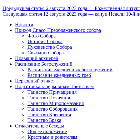
Предыдущая статья
6 августа 2023 года — Божественная литург
Следующая статья
12 августа 2023 года — канун Недели 10-й 
Новости
Приход Спасо-Преображенского собора
Фото Собора
История Собора
Духовенство Собора
Святыни Собора
Правящий архиерей
Расписание Богослужений
Расписание ежедневных богослужений
Расписание ежедневных треб
Церковный этикет
Подготовка к церковным Таинствам
Таинство Причащения
Таинство Покаяния
Таинство Миропомазания
Таинство Соборования
Таинство Крещения
Таинство Брака
Огласительные беседы
Общее положение
Крестным и родителям