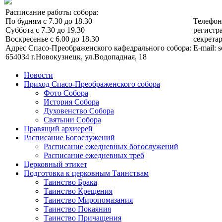
Расписание работы собора:
По будням с 7.30 до 18.30
Телефо
Суббота с 7.30 до 19.30
регистра
Воскресенье с 6.00 до 18.30
секретар
Адрес Спасо-Преображенского кафедрального собора:
E-mail: 
654034 г.Новокузнецк, ул.Водопадная, 18
Новости
Приход Спасо-Преображенского собора
Фото Собора
История Собора
Духовенство Собора
Святыни Собора
Правящий архиерей
Расписание Богослужений
Расписание ежедневных богослужений
Расписание ежедневных треб
Церковный этикет
Подготовка к церковным Таинствам
Таинство Брака
Таинство Крещения
Таинство Миропомазания
Таинство Покаяния
Таинство Причащения