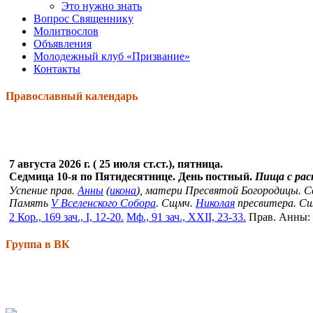
Это нужно знать
Вопрос Священнику
Молитвослов
Объявления
Молодежный клуб «Призвание»
Контакты
Православный календарь
7 августа 2026 г. ( 25 июля ст.ст.), пятница.
Седмица 10-я по Пятидесятнице. День постный.
Пища с ра
Успение прав.
Анны
(
икона
), матери Пресвятой Богородицы. 
Память
V Вселенского Собора
. Сщмч.
Николая
пресвитера. С
2 Кор., 169 зач., I, 12-20.
Мф., 91 зач., XXII, 23-33.
Прав. Анны:
Группа в ВК