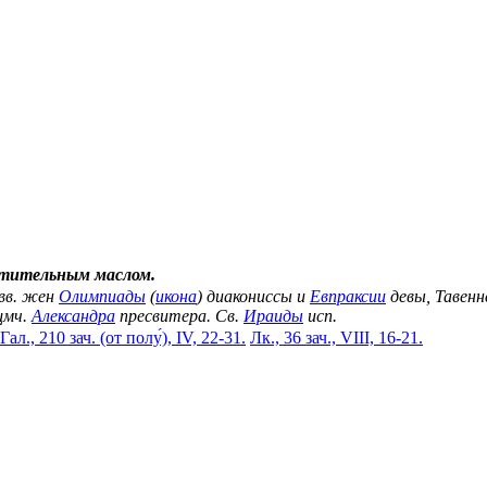
стительным маслом.
Свв. жен
Олимпиады
(
икона
) диакониссы и
Евпраксии
девы, Тавенн
щмч.
Александра
пресвитера. Св.
Ираиды
исп.
Гал., 210 зач. (от полу́), IV, 22-31.
Лк., 36 зач., VIII, 16-21.