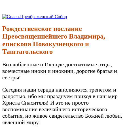
Перейти
к
Спасо-Преображенский Собор
Спасо-Преображенский кафедральный Собор Новокузнецк
содержимому
Рождественское послание
Преосвященнейшего Владимира,
епископа Новокузнецкого и
Таштагольского
Возлюбленные о Господе досточтимые отцы,
всечестные иноки и инокини, дорогие братья и
сестры!
Сегодня наши сердца наполняются трепетом и
радостью, ибо мы празднуем приход в наш мир
Христа Спасителя! И это не просто
воспоминание величайшего исторического
события, но живое свидетельство Божией любви,
явленной миру.