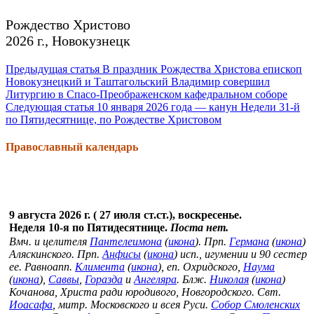
Рождество Христово
2026 г., Новокузнецк
Продолжить
Предыдущая статья
В праздник Рождества Христова епископ
Новокузнецкий и Таштагольский Владимир совершил
чтение
Литургию в Спасо-Преображенском кафедральном соборе
Следующая статья
10 января 2026 года — канун Недели 31-й
по Пятидесятнице, по Рождестве Христовом
Православный календарь
9 августа 2026 г. ( 27 июля ст.ст.), воскресенье.
Неделя 10-я по Пятидесятнице.
Поста нет.
Вмч. и целителя
Пантелеимона
(
икона
). Прп.
Германа
(
икона
)
Аляскинского. Прп.
Анфисы
(
икона
) исп., игумении и 90 сестер
ее. Равноапп.
Климента
(
икона
), еп. Охридского,
Наума
(
икона
),
Саввы
,
Горазда
и
Ангеляра
. Блж.
Николая
(
икона
)
Кочанова, Христа ради юродивого, Новгородского. Свт.
Иоасафа
, митр. Московского и всея Руси.
Собор Смоленских