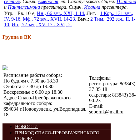
святых
. Сщмч.
Амвросия
, еп. Сарапульского. Сщмч.
Платона
и
Пантелеимона
пресвитера. Сщмч.
Иоанна
пресвитера.
Утр. - Ев. 10-е,
Ин., 66 зач., XXI, 1-14.
Лит. -
1 Кор., 131 зач.,
IV, 9-16.
Мф., 72 зач., XVII, 14-23.
Вмч.:
2 Тим., 292 зач., II, 1-
10.
Ин., 52 зач., XV, 17 - XVI, 2.
Группа в ВК
Расписание работы собора:
Телефоны
По будням с 7.30 до 18.30
регистратура: 8(3843)
Суббота с 7.30 до 19.30
37-35-18
Воскресенье с 6.00 до 18.30
секретарь: 8(3843) 36-
Адрес Спасо-Преображенского
90-23
кафедрального собора:
E-mail:
654034 г.Новокузнецк, ул.Водопадная,
sobornk@mail.ru
18
НОВОСТИ
ПРИХОД СПАСО-ПРЕОБРАЖЕНСКОГО
СОБОРА