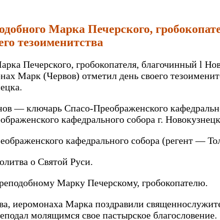
еподобного Марка Печерского, гробокопа
его тезоименитства
Марка Печерского, гробокопателя, благочинный l Но
ах Марк (Червов) отметил день своего тезоименит
ецка.
ов — ключарь Спасо-Преображенского кафедральног
браженского кафедрального собора г. Новокузнецк
ображенского кафедрального собора (регент — То
олитва о Святой Руси.
преподобному Марку Печерскому, гробокопателю.
ва, иеромонаха Марка поздравили священнослужите
преподал молящимся свое пастырское благословение.