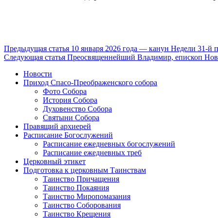
Продолжить
Предыдущая статья
10 января 2026 года — канун Недели 31-й 
Следующая статья
Преосвященнейший Владимир, епископ Новок
чтение
Новости
Приход Спасо-Преображенского собора
Фото Собора
История Собора
Духовенство Собора
Святыни Собора
Правящий архиерей
Расписание Богослужений
Расписание ежедневных богослужений
Расписание ежедневных треб
Церковный этикет
Подготовка к церковным Таинствам
Таинство Причащения
Таинство Покаяния
Таинство Миропомазания
Таинство Соборования
Таинство Крещения