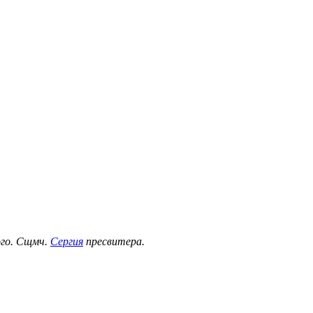
ого. Сщмч.
Сергия
пресвитера.