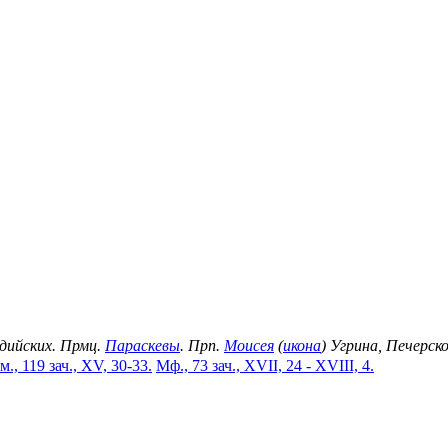
идийских. Прмц.
Параскевы
. Прп.
Моисея
(
икона
) Угрина, Печерск
м., 119 зач., XV, 30-33.
Мф., 73 зач., XVII, 24 - XVIII, 4.