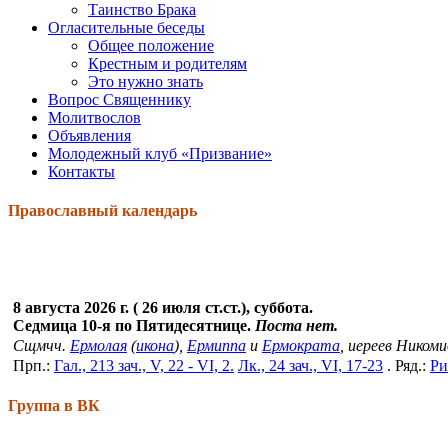
Таинство Брака
Огласительные беседы
Общее положение
Крестным и родителям
Это нужно знать
Вопрос Священнику
Молитвослов
Объявления
Молодежный клуб «Призвание»
Контакты
Православный календарь
8 августа 2026 г. ( 26 июля ст.ст.), суббота.
Седмица 10-я по Пятидесятнице.
Поста нет.
Сщмчч.
Ермолая
(
икона
),
Ермиппа
и
Ермократа
, иереев Ником
Прп.:
Гал., 213 зач., V, 22 - VI, 2.
Лк., 24 зач., VI, 17-23
. Ряд.:
Ри
Группа в ВК