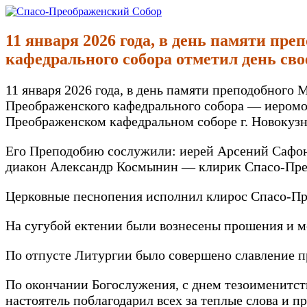
Перейти
к
Спасо-Преображенский Собор
Спасо-Преображенский кафедральный Собор Новокузнецк
содержимому
11 января 2026 года, в день памяти пр
кафедрального собора отметил день сво
11 января 2026 года, в день памяти преподобного 
Преображенского кафедрального собора — иеромон
Преображенском кафедральном соборе г. Новокузн
Его Преподобию сослужили: иерей Арсений Сафон
диакон Александр Космынин — клирик Спасо-Прео
Церковные песнопения исполнил клирос Спасо-Пре
На сугубой ектении были вознесены прошения и м
По отпусте Литургии было совершено славление 
По окончании Богослужения, с днем тезоименитст
настоятель поблагодарил всех за теплые слова и 