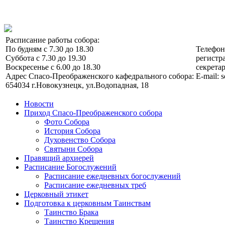
Расписание работы собора:
По будням с 7.30 до 18.30
Телефо
Суббота с 7.30 до 19.30
регистра
Воскресенье с 6.00 до 18.30
секретар
Адрес Спасо-Преображенского кафедрального собора:
E-mail: 
654034 г.Новокузнецк, ул.Водопадная, 18
Новости
Приход Спасо-Преображенского собора
Фото Собора
История Собора
Духовенство Собора
Святыни Собора
Правящий архиерей
Расписание Богослужений
Расписание ежедневных богослужений
Расписание ежедневных треб
Церковный этикет
Подготовка к церковным Таинствам
Таинство Брака
Таинство Крещения