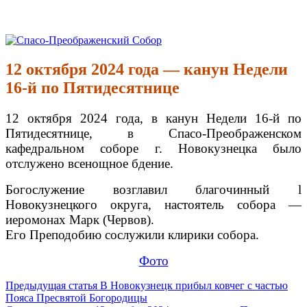
Перейти
к
Спасо-Преображенский Собор
Спасо-Преображенский кафедральный Собор Новокузнецк
содержимому
12 октября 2024 года — канун Недели
16-й по Пятидесятнице
12 октября 2024 года, в канун Недели 16-й по
Пятидесятнице,
в Спасо-Преображенском
кафедральном соборе г. Новокузнецка было
отслужено всенощное бдение.
Богослужение возглавил благочинный l
Новокузнецкого округа, настоятель собора —
иеромонах Марк (Червов).
Его Преподобию сослужили клирики собора.
Фото
Продолжить
Предыдущая статья
В Новокузнецк прибыл ковчег с частью
Пояса Пресвятой Богородицы
чтение