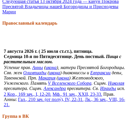
Следующая статья
13 октября 2024 года — канун Покрова
Пресвятой Владычицы нашей Богородицы и Приснодевы
Марии
Православный календарь
7 августа 2026 г. ( 25 июля ст.ст.), пятница.
Седмица 10-я по Пятидесятнице. День постный.
Пища с
растительным маслом.
Успение прав.
Анны
(
икона
), матери Пресвятой Богородицы.
Свв. жен
Олимпиады
(
икона
) диакониссы и
Евпраксии
девы,
Тавеннской. Прп.
Макария
(
икона
) Желтоводского,
Унженского. Память
V Вселенского Собора
. Сщмч.
Николая
пресвитера. Сщмч.
Александра
пресвитера. Св.
Ираиды
исп.
2 Кор., 169 зач., I, 12-20.
Мф., 91 зач., XXII, 23-33.
Прав.
Анны:
Гал., 210 зач. (от полу́), IV, 22-31.
Лк., 36 зач., VIII, 16-
21.
Группа в ВК