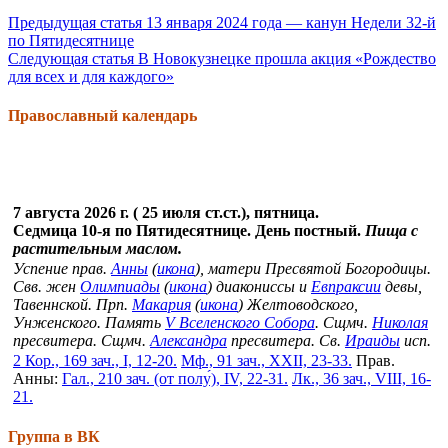
Продолжить
Предыдущая статья
13 января 2024 года — канун Недели 32-й
по Пятидесятнице
чтение
Следующая статья
В Новокузнецке прошла акция «Рождество
для всех и для каждого»
Православный календарь
7 августа 2026 г. ( 25 июля ст.ст.), пятница.
Седмица 10-я по Пятидесятнице. День постный.
Пища с
растительным маслом.
Успение прав.
Анны
(
икона
), матери Пресвятой Богородицы.
Свв. жен
Олимпиады
(
икона
) диакониссы и
Евпраксии
девы,
Тавеннской. Прп.
Макария
(
икона
) Желтоводского,
Унженского. Память
V Вселенского Собора
. Сщмч.
Николая
пресвитера. Сщмч.
Александра
пресвитера. Св.
Ираиды
исп.
2 Кор., 169 зач., I, 12-20.
Мф., 91 зач., XXII, 23-33.
Прав.
Анны:
Гал., 210 зач. (от полу́), IV, 22-31.
Лк., 36 зач., VIII, 16-
21.
Группа в ВК