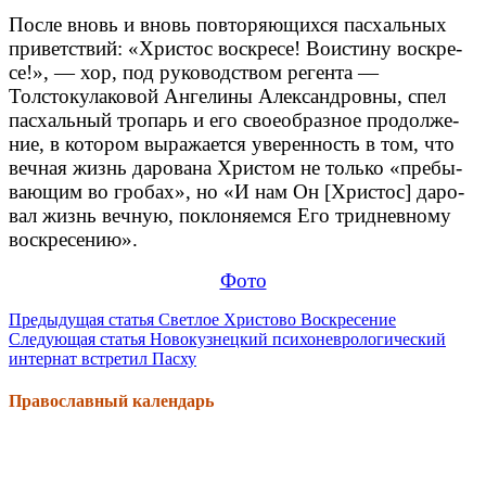
После вновь и вновь повторяющихся пас­халь­ных
при­вет­ствий: «Хри­стос вос­кре­се! Во­ис­ти­ну вос­кре­
се!», — хор, под руководством регента —
Толстокулаковой Ангелины Александровны, ­спел
пас­халь­ный тро­парь и его своеоб­раз­ное про­дол­же­
ние, в ко­то­ром вы­ра­жа­ется уве­рен­ность в том, что
веч­ная жизнь да­ро­ва­на Хри­стом не толь­ко «пре­бы­
ва­ю­щим во гро­бах», но «И нам Он [Хри­стос] да­ро­
вал жизнь веч­ную, по­кло­ня­ем­ся Его три­днев­но­му
вос­кре­се­нию».
Фото
Продолжить
Предыдущая статья
Светлое Христово Воскресение
Следующая статья
Новокузнецкий психоневрологический
чтение
интернат встретил Пасху
Православный календарь