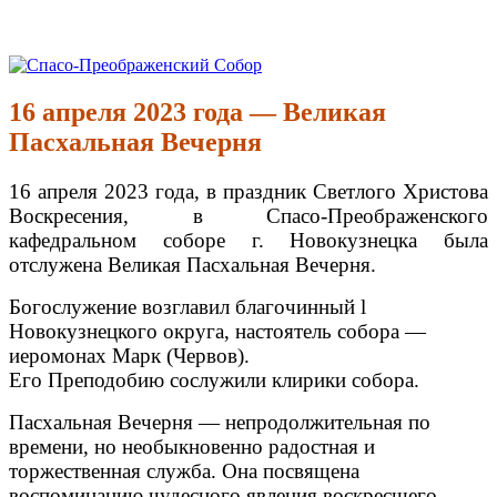
Перейти
к
Спасо-Преображенский Собор
Спасо-Преображенский кафедральный Собор Новокузнецк
содержимому
16 апреля 2023 года — Великая
Пасхальная Вечерня
16 апреля 2023 года, в праздник Светлого Христова
Воскресения, в Спасо-Преображенского
кафедральном соборе г. Новокузнецка была
отслужена Великая Пасхальная Вечерня.
Богослужение возглавил благочинный l
Новокузнецкого округа, настоятель собора —
иеромонах Марк (Червов).
Его Преподобию сослужили клирики собора.
Пасхальная Вечерня — непродолжительная по
времени, но необыкновенно радостная и
торжественная служба. Она посвящена
воспоминанию чудесного явления воскресшего