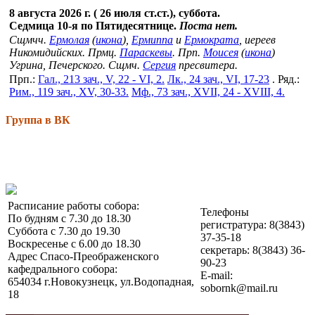
8 августа 2026 г. ( 26 июля ст.ст.), суббота.
Седмица 10-я по Пятидесятнице.
Поста нет.
Сщмчч.
Ермолая
(
икона
),
Ермиппа
и
Ермократа
, иереев
Никомидийских. Прмц.
Параскевы
. Прп.
Моисея
(
икона
)
Угрина, Печерского. Сщмч.
Сергия
пресвитера.
Прп.:
Гал., 213 зач., V, 22 - VI, 2.
Лк., 24 зач., VI, 17-23
. Ряд.:
Рим., 119 зач., XV, 30-33.
Мф., 73 зач., XVII, 24 - XVIII, 4.
Группа в ВК
Расписание работы собора:
Телефоны
По будням с 7.30 до 18.30
регистратура: 8(3843)
Суббота с 7.30 до 19.30
37-35-18
Воскресенье с 6.00 до 18.30
секретарь: 8(3843) 36-
Адрес Спасо-Преображенского
90-23
кафедрального собора:
E-mail:
654034 г.Новокузнецк, ул.Водопадная,
sobornk@mail.ru
18