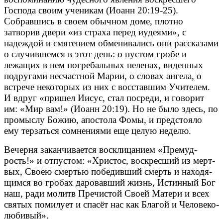
Господа своим ученикам (Иоанн 20:19-25).
Собравшись в своем обычном доме, плотно
затворив двери «из страха перед иудеями», с
надеждой и смятением обменивались они рассказами
о случившемся в этот день: о пустом гробе и
лежащих в нем погребальных пеленах, виденных
подругами несчастной Марии, о словах ангела, о
встрече некоторых из них с восставшим Учителем.
И вдруг «пришел Иисус, стал посреди, и говорит
им: «Мир вам!» (Иоанн 20:19). Но не было здесь, по
промыслу Божию, апостола Фомы, и предстояло
ему терзаться сомнениями еще целую неделю.
Ве­чер­ня за­кан­чи­ва­ет­ся вос­кли­ца­ни­ем «Пре­муд­
рость!» и от­пу­стом: «Хри­стос, вос­крес­ший из мерт­
вых, Сво­ею смер­тью по­бе­див­ший смерть и на­хо­дя­
щим­ся во гро­бах да­ро­вав­ший жизнь, Ис­тин­ный Бог
наш, ра­ди мо­литв Пре­чи­стой Сво­ей Ма­те­ри и всех
свя­тых по­ми­лу­ет и спа­сёт нас как Бла­гой и Че­ло­ве­ко­
лю­би­вый».