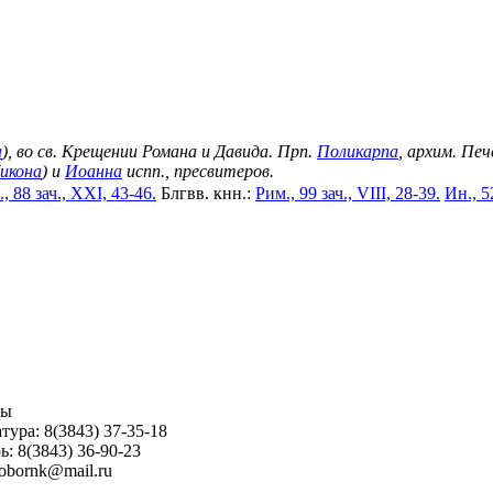
а
), во св. Крещении Романа и Давида. Прп.
Поликарпа
, архим. Пе
икона
) и
Иоанна
испп., пресвитеров.
, 88 зач., XXI, 43-46.
Блгвв. кнн.:
Рим., 99 зач., VIII, 28-39.
Ин., 5
ны
тура: 8(3843) 37-35-18
ь: 8(3843) 36-90-23
sobornk@mail.ru