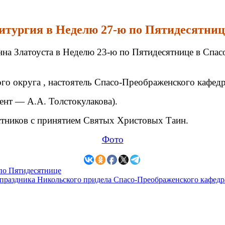
Литургия в Неделю 27-ю по Пятидесятниц
на Златоуста в Неделю 23-ю по Пятидесятнице в Спас
го округа , настоятель Спасо-Преображенского кафед
ент — А.А. Толстокулакова).
стников с принятием Святых Христовых Таин.
Фото
 по Пятидесятнице
 праздника Никольского придела Спасо-Преображенского кафедр