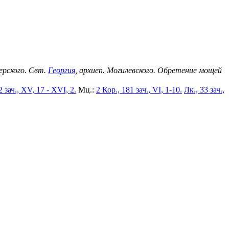
черского. Свт.
Георгия
, архиеп. Могилевского. Обретение мощей
2 зач., XV, 17 - XVI, 2.
Мц.:
2 Кор., 181 зач., VI, 1-10.
Лк., 33 зач.,