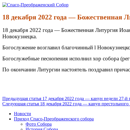
Перейти
к
Спасо-Преображенский Собор
Спасо-Преображенский кафедральный Собор Новокузнецк
содержимому
18 декабря 2022 года — Божественная 
18 декабря 2022 года — Божественная Литургия Иоан
Новокузнецка.
Богослужение возглавил благочинный l Новокузнецко
Богослужебные песнопения исполнил хор собора (рег
По окончании Литургии настоятель поздравил прича
Продолжить
Предыдущая статья
17 декабря 2022 года — канун недели 27-й
Следующая статья
18 декабря 2022 года — канун престольного
чтение
Новости
Приход Спасо-Преображенского собора
Фото Собора
История Собора