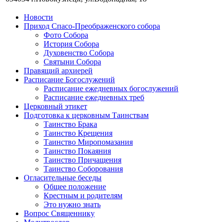
Новости
Приход Спасо-Преображенского собора
Фото Собора
История Собора
Духовенство Собора
Святыни Собора
Правящий архиерей
Расписание Богослужений
Расписание ежедневных богослужений
Расписание ежедневных треб
Церковный этикет
Подготовка к церковным Таинствам
Таинство Брака
Таинство Крещения
Таинство Миропомазания
Таинство Покаяния
Таинство Причащения
Таинство Соборования
Огласительные беседы
Общее положение
Крестным и родителям
Это нужно знать
Вопрос Священнику