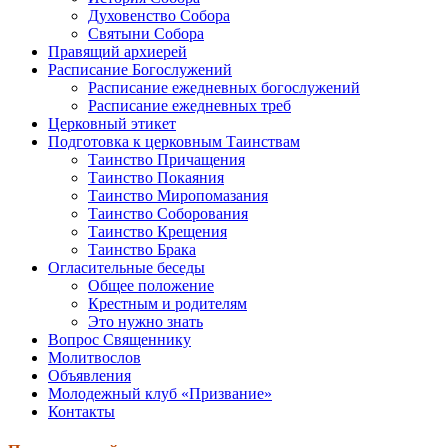
Духовенство Собора
Святыни Собора
Правящий архиерей
Расписание Богослужений
Расписание ежедневных богослужений
Расписание ежедневных треб
Церковный этикет
Подготовка к церковным Таинствам
Таинство Причащения
Таинство Покаяния
Таинство Миропомазания
Таинство Соборования
Таинство Крещения
Таинство Брака
Огласительные беседы
Общее положение
Крестным и родителям
Это нужно знать
Вопрос Священнику
Молитвослов
Объявления
Молодежный клуб «Призвание»
Контакты