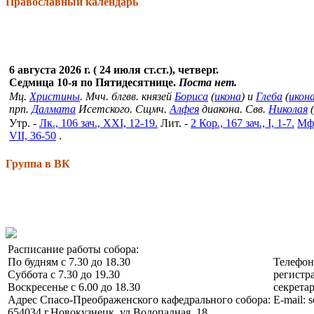
Православный календарь
6 августа 2026 г. ( 24 июля ст.ст.), четверг.
Седмица 10-я по Пятидесятнице.
Поста нет.
Мц.
Христины
. Мчч. блгвв. князей
Бориса
(
икона
) и
Глеба
(
икон
прп.
Далмата
Исетского. Сщмч.
Алфея
диакона. Свв.
Николая
(
Утр. -
Лк., 106 зач., XXI, 12-19.
Лит. -
2 Кор., 167 зач., I, 1-7.
Мф.
VII, 36-50
.
Группа в ВК
Расписание работы собора:
По будням с 7.30 до 18.30
Телефо
Суббота с 7.30 до 19.30
регистра
Воскресенье с 6.00 до 18.30
секретар
Адрес Спасо-Преображенского кафедрального собора:
E-mail: 
654034 г.Новокузнецк, ул.Водопадная, 18