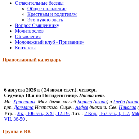
Огласительные беседы
Общее положение
Крестным и родителям
Это нужно знать
Вопрос Священнику
Молитвослов
Объявления
Молодежный клуб «Призвание»
Контакты
Православный календарь
6 августа 2026 г. ( 24 июля ст.ст.), четверг.
Седмица 10-я по Пятидесятнице.
Поста нет.
Мц.
Христины
. Мчч. блгвв. князей
Бориса
(
икона
) и
Глеба
(
икон
прп.
Далмата
Исетского. Сщмч.
Алфея
диакона. Свв.
Николая
(
Утр. -
Лк., 106 зач., XXI, 12-19.
Лит. -
2 Кор., 167 зач., I, 1-7.
Мф.
VII, 36-50
.
Группа в ВК