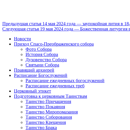
Продолжить
Предыдущая статья
14 мая 2024 года — заупокойная лития в 1
Следующая статья
19 мая 2024 года — Божественная литургия 
чтение
Новости
Приход Спасо-Преображенского собора
Фото Собора
История Собора
Духовенство Собора
Святыни Собора
Правящий архиерей
Расписание Богослужений
Расписание ежедневных богослужений
Расписание ежедневных треб
Церковный этикет
Подготовка к церковным Таинствам
Таинство Причащения
Таинство Покаяния
Таинство Миропомазания
Таинство Соборования
Таинство Крещения
Таинство Брака