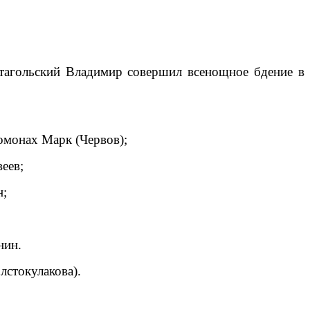
штагольский Владимир совершил всенощное бдение в
омонах Марк (Червов);
еев;
н;
нин.
лстокулакова).