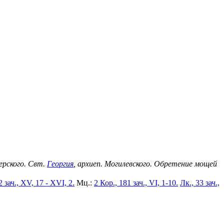
черского. Свт.
Георгия
, архиеп. Могилевского. Обретение мощей
2 зач., XV, 17 - XVI, 2.
Мц.:
2 Кор., 181 зач., VI, 1-10.
Лк., 33 зач.,