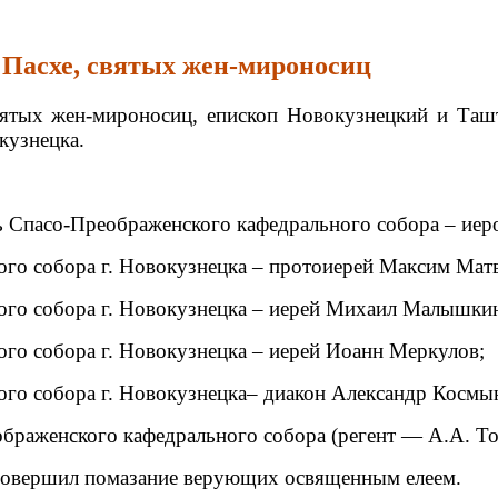
о Пасхе, святых жен-мироносиц
святых жен-мироносиц, епископ Новокузнецкий и Та
кузнецка.
ь Спасо-Преображенского кафедрального собора – иер
го собора г. Новокузнецка – протоиерей Максим Матв
го собора г. Новокузнецка – иерей Михаил Малышки
го собора г. Новокузнецка – иерей Иоанн Меркулов;
го собора г. Новокузнецка– диакон Александр Космы
раженского кафедрального собора (регент — А.А. То
 совершил помазание верующих освященным елеем.