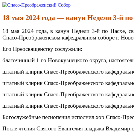
Перейти
к
Спасо-Преображенский Собор
Спасо-Преображенский кафедральный Собор Новокузнецк
содержимому
18 мая 2024 года — канун Недели 3-й п
18 мая 2024 года, в канун Недели 3-й по Пасхе, 
Спасо-Преображенском кафедральном соборе г. Ново
Его Преосвященству сослужили:
благочинный 1-го Новокузнецкого округа, настоятел
штатный клирик Спасо-Преображенского кафедрально
штатный клирик Спасо-Преображенского кафедрально
штатный клирик Спасо-Преображенского кафедрально
штатный клирик Спасо-Преображенского кафедрально
Богослужебные песнопения исполнил хор Спасо-Преоб
После чтения Святого Евангелия владыка Владимир