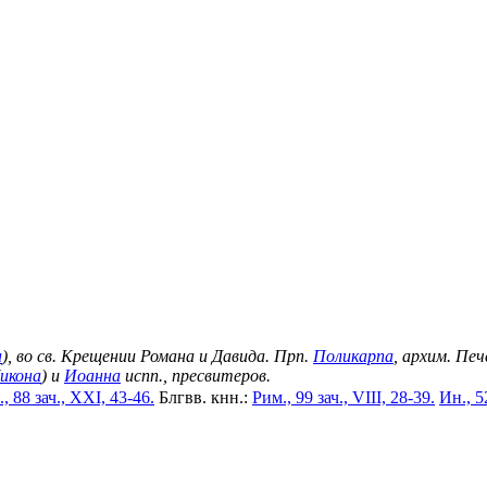
а
), во св. Крещении Романа и Давида. Прп.
Поликарпа
, архим. Пе
икона
) и
Иоанна
испп., пресвитеров.
, 88 зач., XXI, 43-46.
Блгвв. кнн.:
Рим., 99 зач., VIII, 28-39.
Ин., 5