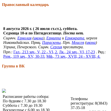
Православный календарь
8 августа 2026 г. ( 26 июля ст.ст.), суббота.
Седмица 10-я по Пятидесятнице.
Поста нет.
Сщмчч.
Ермолая
(
икона
),
Ермиппа
и
Ермократа
, иереев
Никомидийских. Прмц.
Параскевы
. Прп.
Моисея
(
икона
)
Угрина, Печерского. Сщмч.
Сергия
пресвитера.
Прп.:
Гал., 213 зач., V, 22 - VI, 2.
Лк., 24 зач., VI, 17-23
. Ряд.:
Рим., 119 зач., XV, 30-33.
Мф., 73 зач., XVII, 24 - XVIII, 4.
Группа в ВК
Расписание работы собора:
Телефоны
По будням с 7.30 до 18.30
регистратура: 8(3843)
Суббота с 7.30 до 19.30
37-35-18
Воскресенье с 6.00 до 18.30