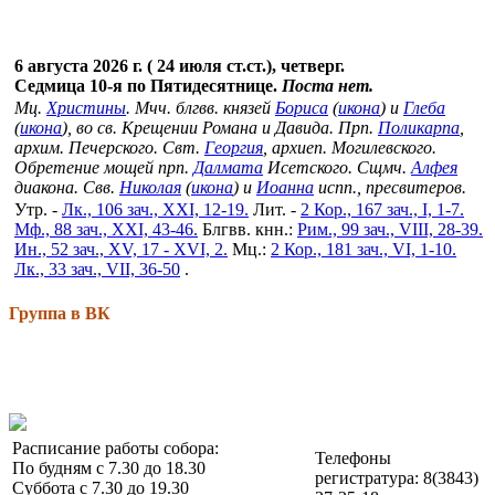
6 августа 2026 г. ( 24 июля ст.ст.), четверг.
Седмица 10-я по Пятидесятнице.
Поста нет.
Мц.
Христины
. Мчч. блгвв. князей
Бориса
(
икона
) и
Глеба
(
икона
), во св. Крещении Романа и Давида. Прп.
Поликарпа
,
архим. Печерского. Свт.
Георгия
, архиеп. Могилевского.
Обретение мощей прп.
Далмата
Исетского. Сщмч.
Алфея
диакона. Свв.
Николая
(
икона
) и
Иоанна
испп., пресвитеров.
Утр. -
Лк., 106 зач., XXI, 12-19.
Лит. -
2 Кор., 167 зач., I, 1-7.
Мф., 88 зач., XXI, 43-46.
Блгвв. кнн.:
Рим., 99 зач., VIII, 28-39.
Ин., 52 зач., XV, 17 - XVI, 2.
Мц.:
2 Кор., 181 зач., VI, 1-10.
Лк., 33 зач., VII, 36-50
.
Группа в ВК
Расписание работы собора:
Телефоны
По будням с 7.30 до 18.30
регистратура: 8(3843)
Суббота с 7.30 до 19.30