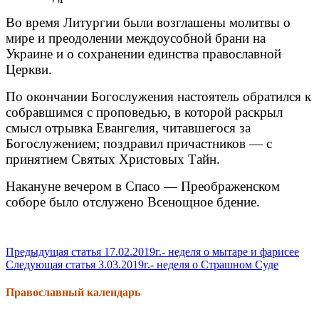
Во время Литургии были возглашены молитвы о
мире и преодолении междоусобной брани на
Украине и о сохранении единства православной
Церкви.
По окончании Богослужения настоятель обратился к
собравшимся с проповедью, в которой раскрыл
смысл отрывка Евангелия, читавшегося за
Богослужением; поздравил причастников — с
принятием Святых Христовых Тайн.
Накануне вечером в Спасо — Преображенском
соборе было отслужено Всенощное бдение.
Продолжить
Предыдущая статья
17.02.2019г.- неделя о мытаре и фарисее
Следующая статья
3.03.2019г.- неделя о Страшном Суде
чтение
Православный календарь