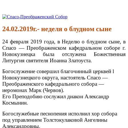
Перейти
к
Спасо-Преображенский Собор
Спасо-Преображенский кафедральный Собор Новокузнецк
содержимому
24.02.2019г.- неделя о блудном сыне
24 февраля 2019 года, в Неделю о блудном сыне, в
Спасо — Преображенском кафедральном соборе г.
Новокузнецка была отслужена Божественная
Литургия святителя Иоанна Златоуста.
Богослужение совершил благочинный церквей l
Новокузнецкого округа, настоятель Спасо —
Преображенского кафедрального собора —
иеромонах Марк (Червов).
Его Преподобию сослужил диакон Александр
Космынин.
Богослужебные песнопения исполнил хор собора
под управлением Толстокулаковой Ангелины
Александровны.