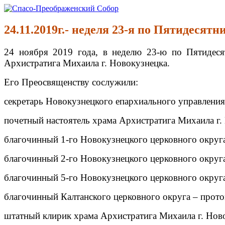
Перейти
к
Спасо-Преображенский Собор
Спасо-Преображенский кафедральный Собор Новокузнецк
содержимому
24.11.2019г.- неделя 23-я по Пятидесятн
24 ноября 2019 года, в неделю 23-ю по Пятидес
Архистратига Михаила г. Новокузнецка.
Его Преосвященству сослужили:
секретарь Новокузнецкого епархиального управления
почетный настоятель храма Архистратига Михаила г.
благочинный 1-го Новокузнецкого церковного округа
благочинный 2-го Новокузнецкого церковного округа
благочинный 5-го Новокузнецкого церковного округа
благочинный Калтанского церковного округа – прот
штатный клирик храма Архистратига Михаила г. Нов