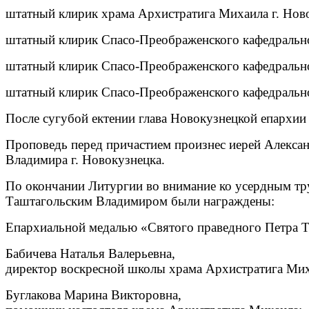
штатный клирик храма Архистратига Михаила г. Ново
штатный клирик Спасо-Преображенского кафедрально
штатный клирик Спасо-Преображенского кафедрально
штатный клирик Спасо-Преображенского кафедрально
После сугубой ектении глава Новокузнецкой епархии 
Проповедь перед причастием произнес иерей Александ
Владимира г. Новокузнецка.
По окончании Литургии во внимание ко усердным тр
Таштагольским Владимиром были награждены:
Епархиальной медалью «Святого праведного Петра То
Бабичева Наталья Валерьевна,
директор воскресной школы храма Архистратига Мих
Буглакова Марина Викторовна,