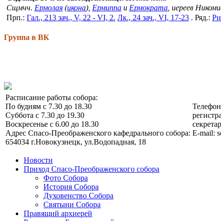
Сщмчч.
Ермолая
(
икона
),
Ермиппа
и
Ермократа
, иереев Ником
Прп.:
Гал., 213 зач., V, 22 - VI, 2.
Лк., 24 зач., VI, 17-23
. Ряд.:
Ри
Группа в ВК
Расписание работы собора:
По будням с 7.30 до 18.30
Телефо
Суббота с 7.30 до 19.30
регистра
Воскресенье с 6.00 до 18.30
секретар
Адрес Спасо-Преображенского кафедрального собора:
E-mail: 
654034 г.Новокузнецк, ул.Водопадная, 18
Новости
Приход Спасо-Преображенского собора
Фото Собора
История Собора
Духовенство Собора
Святыни Собора
Правящий архиерей