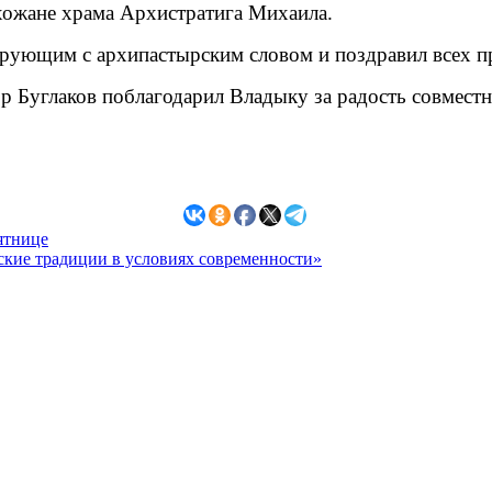
хожане храма Архистратига Михаила.
ерующим с архипастырским словом и поздравил всех 
р Буглаков поблагодарил Владыку за радость совмест
сятнице
ские традиции в условиях современности»