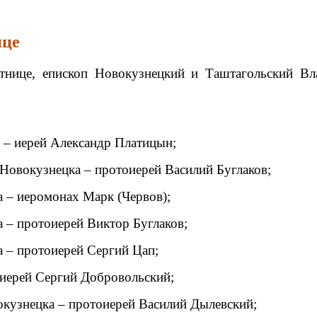
ице
ятнице, епископ Новокузнецкий и Таштагольский В
 – иерей Александр Платицын;
 Новокузнецка – протоиерей Василий Буглаков;
 – иеромонах Марк (Червов);
 – протоиерей Виктор Буглаков;
 – протоиерей Сергий Цап;
оиерей Сергий Добровольский;
окузнецка – протоиерей Василий Дылевский;