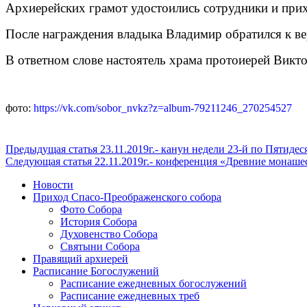
Архиерейских грамот удостоились сотрудники и при
После награждения владыка Владимир обратился к в
В ответном слове настоятель храма протоиерей Викто
фото:
https://vk.com/sobor_nvkz?z=album-79211246_270254527
Продолжить
Предыдущая статья
23.11.2019г.- канун недели 23-й по Пятиде
Следующая статья
22.11.2019г.- конференция «Древние монаше
чтение
Новости
Приход Спасо-Преображенского собора
Фото Собора
История Собора
Духовенство Собора
Святыни Собора
Правящий архиерей
Расписание Богослужений
Расписание ежедневных богослужений
Расписание ежедневных треб