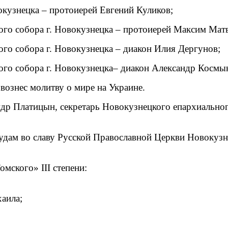
кузнецка – протоиерей Евгений Куликов;
го собора г. Новокузнецка – протоиерей Максим Матв
го собора г. Новокузнецка – диакон Илия Дергунов;
го собора г. Новокузнецка– диакон Александр Космы
вознес молитву о мире на Украине.
р Платицын, секретарь Новокузнецкого епархиального 
удам во славу Русской Православной Церкви Новокуз
мского» III степени:
аила;