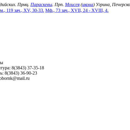
идийских. Прмц.
Параскевы
. Прп.
Моисея
(
икона
) Угрина, Печерск
м., 119 зач., XV, 30-33.
Мф., 73 зач., XVII, 24 - XVIII, 4.
ны
тура: 8(3843) 37-35-18
ь: 8(3843) 36-90-23
sobornk@mail.ru