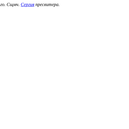
ого. Сщмч.
Сергия
пресвитера.